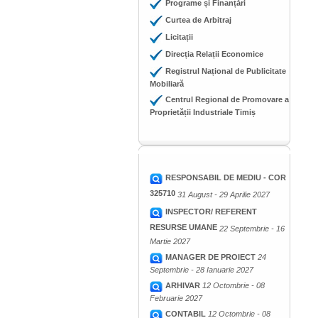
Programe și Finanțări
Curtea de Arbitraj
Licitații
Direcția Relații Economice
Registrul Național de Publicitate
Mobiliară
Centrul Regional de Promovare a
Proprietății Industriale Timiș
RESPONSABIL DE MEDIU - COR
325710
31 August - 29 Aprilie 2027
INSPECTOR/ REFERENT
RESURSE UMANE
22 Septembrie - 16
Martie 2027
MANAGER DE PROIECT
24
Septembrie - 28 Ianuarie 2027
ARHIVAR
12 Octombrie - 08
Februarie 2027
CONTABIL
12 Octombrie - 08