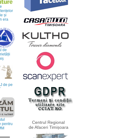
re
ențelor
le și
n era
l de
etății
miș
J de pe
T
tul
Centrul Regional
e pentru
de Afaceri Timișoara
IMM