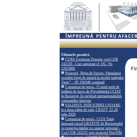
Ultimele postări:
CURS Gestionar Depozit -cod COR
242220 - Curs autorizat cf. OG. Nr.
Fi
129/2000
Proiectul „Rețea de Succes: Stimularea
ocupării forței de muncă la nivelul județului
Timiș” – ID 336348 continuă!
Comunicat de presa - O nouă serie de
întâlniri de lucru ale Președintelui CCIAT
în București, în sprijinul internaționalizării
companiilor timișene
SALONUL INDUSTRIEI UȘOARE,
la a doua ediție de vară, CRAFT, 22-26
iulie 2026
Comunicat de presă - CCIA Timiș
lansează cursul GRATUIT de Responsabil
cu protecția datelor cu caracter personal –
Cod COR 242231 prin proiectul DigiTIM