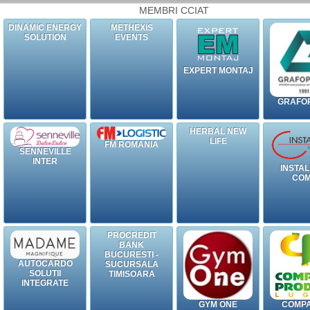
MEMBRI CCIAT
DINAMIC ENERGY
METHEXIS
SOLUTION
EVENTS
EXPERT MONTAJ
GRAFOP
HERBAL NEW
LIFE
FM ROMANIA
SENNEVILLE
INTER
INSTAL
CO
PROCREDIT
BANK
BUCURESTI -
AUTOCARDO
SUCURSALA
SOLUTII
TIMISOARA
INTEGRATE
GYM ONE
COMPA