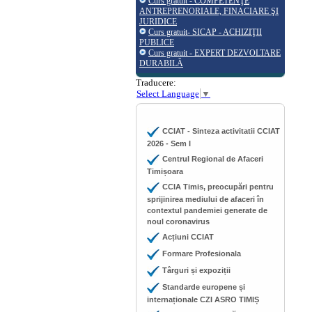
Curs gratuit - COMPETENŢE
ANTREPRENORIALE, FINACIARE ŞI
JURIDICE
Curs gratuit- SICAP - ACHIZIŢII
PUBLICE
Curs gratuit - EXPERT DEZVOLTARE
DURABILĂ
Traducere:
Select Language
▼
CCIAT - Sinteza activitatii CCIAT
2026 - Sem I
Centrul Regional de Afaceri
Timișoara
CCIA Timis, preocupări pentru
sprijinirea mediului de afaceri în
contextul pandemiei generate de
noul coronavirus
Acțiuni CCIAT
Formare Profesionala
Târguri și expoziții
Standarde europene și
internaționale CZI ASRO TIMIȘ