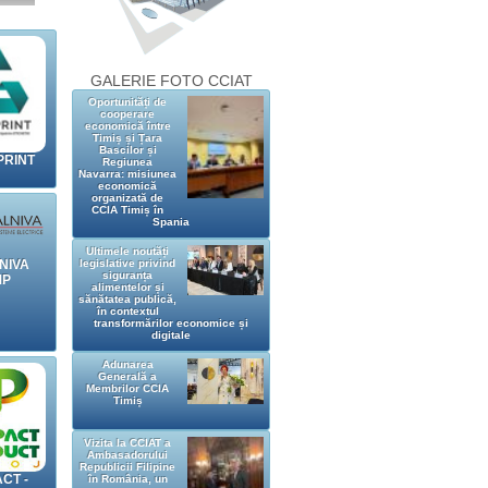
GALERIE FOTO CCIAT
Oportunități de
cooperare
economică între
Timiș și Țara
Bascilor și
RINT
Regiunea
Navarra: misiunea
economică
organizată de
CCIA Timiș în
Spania
Ultimele noutăți
legislative privind
NIVA
siguranța
MP
alimentelor și
sănătatea publică,
în contextul
transformărilor economice și
digitale
Adunarea
Generală a
Membrilor CCIA
Timiș
Vizita la CCIAT a
Ambasadorului
Republicii Filipine
CT -
în România, un