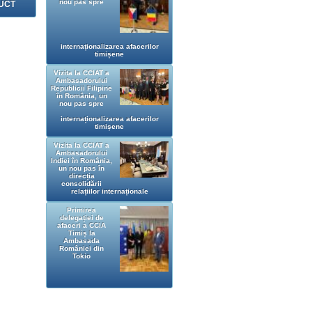
nou pas spre
UCT
internaționalizarea afacerilor
timișene
Vizita la CCIAT a
Ambasadorului
Republicii Filipine
în România, un
nou pas spre
internaționalizarea afacerilor
timișene
Vizita la CCIAT a
Ambasadorului
Indiei în România,
un nou pas în
direcția
consolidării
relațiilor internaționale
Primirea
delegației de
afaceri a CCIA
Timiș la
Ambasada
României din
Tokio