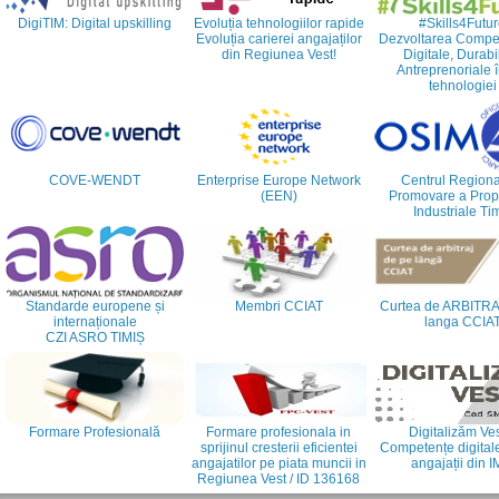
DigiTIM: Digital upskilling
Evoluția tehnologiilor rapide
#Skills4Futu
Evoluția carierei angajaților
Dezvoltarea Compet
din Regiunea Vest!
Digitale, Durabi
Antreprenoriale î
tehnologiei
COVE-WENDT
Enterprise Europe Network
Centrul Regiona
(EEN)
Promovare a Propri
Industriale Ti
Standarde europene și
Membri CCIAT
Curtea de ARBITRA
internaționale
langa CCIA
CZI ASRO TIMIȘ
Formare Profesională
Formare profesionala in
Digitalizăm Ves
sprijinul cresterii eficientei
Competențe digital
angajatilor pe piata muncii in
angajații din 
Regiunea Vest / ID 136168