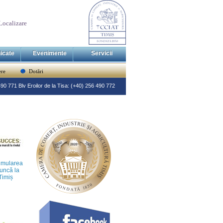
Localizare
icate
Evenimente
Servicii
re
Dotări
 490 771 Blv Eroilor de la Tisa: (+40) 256 490 772
imularea
muncă la
 Timiș