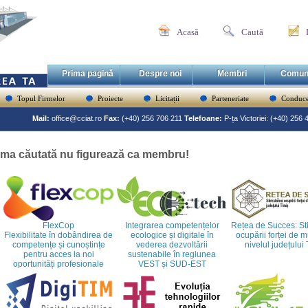
Acasă
Caută
Prima pagină
Despre noi
Membri
Comun
Topul Firmelor
Proiecte
Licitații
Parteneriate
Conduce
Mail:
office@cciat.ro
Fax:
(+40) 256 706 211
Telefoane:
P-ța Victoriei: (+40) 256
rma căutată nu figurează ca membru!
FlexCop
Integrarea competențelor
Rețea de Succes: St
Flexibilitate în dobândirea de
ecologice și digitale în
ocupării forței de 
competențe și cunoștințe
vederea dezvoltării
nivelul județului
pentru acces la noi
sustenabile în regiunea
oportunități profesionale
VEST și SUD-EST