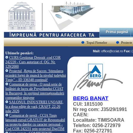
Prima pagină
Topul Firmelor
Proiecte
Mail:
office@cciat.ro
Fax:
Ultimele postări:
CURS Gestionar Depozit -cod COR
242220 - Curs autorizat cf. OG. Nr.
129/2000
Proiectul „Rețea de Succes: Stimularea
ocupării forței de muncă la nivelul județului
Timiș” – ID 336348 continuă!
Comunicat de presa - O nouă serie de
întâlniri de lucru ale Președintelui CCIAT
în București, în sprijinul internaționalizării
BERG BANAT
companiilor timișene
SALONUL INDUSTRIEI UȘOARE,
CUI: 1815100
la a doua ediție de vară, CRAFT, 22-26
Nr reg com: J35/29/1991
iulie 2026
CAEN:
Comunicat de presă - CCIA Timiș
Localitate: TIMISOARA
lansează cursul GRATUIT de Responsabil
cu protecția datelor cu caracter personal –
Telefon: 0256-272979
Cod COR 242231 prin proiectul DigiTIM
Fax: 0256-272791