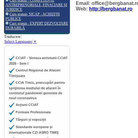
Curs gratuit - COMPETENŢE
Email: office@bergbanat.r
ANTREPRENORIALE, FINACIARE ŞI
Web:
http://bergbanat.ro
JURIDICE
Curs gratuit- SICAP - ACHIZIŢII
PUBLICE
Curs gratuit - EXPERT DEZVOLTARE
DURABILĂ
Traducere:
Select Language
▼
CCIAT - Sinteza activitatii CCIAT
2026 - Sem I
Centrul Regional de Afaceri
Timișoara
CCIA Timis, preocupări pentru
sprijinirea mediului de afaceri în
contextul pandemiei generate de
noul coronavirus
Acțiuni CCIAT
Formare Profesionala
Târguri și expoziții
Standarde europene și
internaționale CZI ASRO TIMIȘ