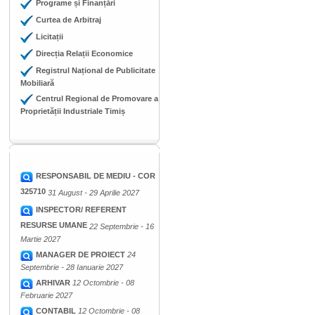
Programe și Finanțări
Curtea de Arbitraj
Licitații
Direcția Relații Economice
Registrul Național de Publicitate
Mobiliară
Centrul Regional de Promovare a
Proprietății Industriale Timiș
RESPONSABIL DE MEDIU - COR
325710
31 August - 29 Aprilie 2027
INSPECTOR/ REFERENT
RESURSE UMANE
22 Septembrie - 16
Martie 2027
MANAGER DE PROIECT
24
Septembrie - 28 Ianuarie 2027
ARHIVAR
12 Octombrie - 08
Februarie 2027
CONTABIL
12 Octombrie - 08