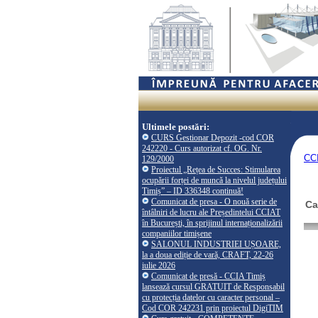
Ultimele postări:
CURS Gestionar Depozit -cod COR
242220 - Curs autorizat cf. OG. Nr.
CCI
129/2000
Proiectul „Rețea de Succes: Stimularea
ocupării forței de muncă la nivelul județului
Timiș” – ID 336348 continuă!
Comunicat de presa - O nouă serie de
Ca
întâlniri de lucru ale Președintelui CCIAT
în București, în sprijinul internaționalizării
companiilor timișene
SALONUL INDUSTRIEI UȘOARE,
la a doua ediție de vară, CRAFT, 22-26
iulie 2026
Comunicat de presă - CCIA Timiș
lansează cursul GRATUIT de Responsabil
cu protecția datelor cu caracter personal –
Cod COR 242231 prin proiectul DigiTIM