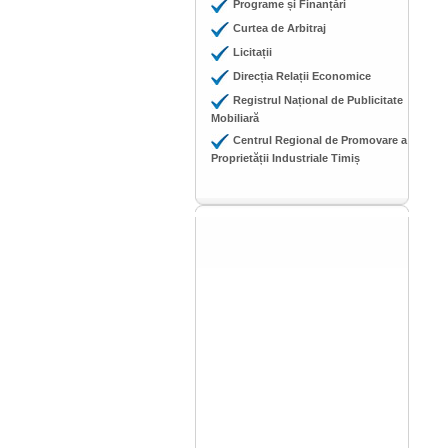
Programe și Finanțări
Curtea de Arbitraj
Licitații
Direcția Relații Economice
Registrul Național de Publicitate
Mobiliară
Centrul Regional de Promovare a
Proprietății Industriale Timiș