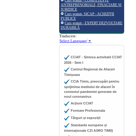
Curs gratuit - COMPETENŢE
ANTREPRENORIALE, FINACIARE ŞI
JURIDICE
Curs gratuit- SICAP - ACHIZIŢII
PUBLICE
Curs gratuit - EXPERT DEZVOLTARE
DURABILĂ
Traducere:
Select Language
▼
CCIAT - Sinteza activitatii CCIAT
2026 - Sem I
Centrul Regional de Afaceri
Timișoara
CCIA Timis, preocupări pentru
sprijinirea mediului de afaceri în
contextul pandemiei generate de
noul coronavirus
Acțiuni CCIAT
Formare Profesionala
Târguri și expoziții
Standarde europene și
internaționale CZI ASRO TIMIȘ