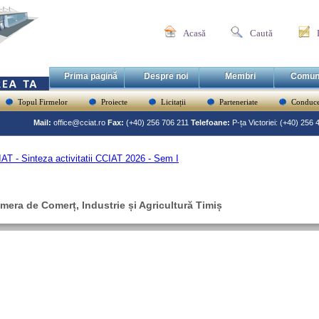
Acasă
Caută
Prima pagină
Despre noi
Membri
Comun
Topul Firmelor
Proiecte
Licitații
Parteneriate
Conduce
Mail:
office@cciat.ro
Fax:
(+40) 256 706 211
Telefoane:
P-ța Victoriei: (+40) 256
AT - Sinteza activitatii CCIAT 2026 - Sem I
mera de Comerț, Industrie și Agricultură Timiș