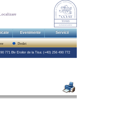
Localizare
icate
Evenimente
Servicii
re
Dotări
 490 771 Blv Eroilor de la Tisa: (+40) 256 490 772