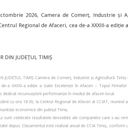
ctombrie 2026, Camera de Comerț, Industrie și A
Centrul Regional de Afaceri, cea de-a XXXIII-a ediție a
R DIN JUDEȚUL TIMIȘ
UDEȚUL TIMIȘ Camera de Comerț, Industrie și Agricultură Timiș o
e-a XXXIII-a ediție a Galei Excelenței în Afaceri – Topul Firmelor
dedicat recunoașterii performanței în mediul de afaceri local.
pând cu ora 18:30, la Centrul Regional de Afaceri al CCIAT, reunind 
munității economice din județul Timiș.
ui sunt celebrate rezultatele deosebite ale companiilor care s-au rema
ntabil depus. Clasamentul este realizat anual de CCIA Timiș, conform 