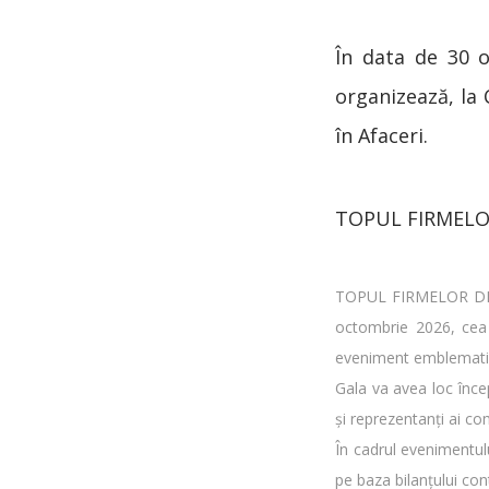
În data de 30 o
organizează, la 
în Afaceri.
TOPUL FIRMELO
TOPUL FIRMELOR DIN J
octombrie 2026, cea d
eveniment emblematic 
Gala va avea loc înce
și reprezentanți ai co
În cadrul evenimentul
pe baza bilanțului co