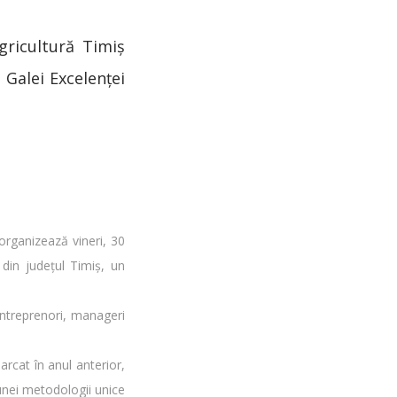
gricultură Timiș
 Galei Excelenței
rganizează vineri, 30
 din județul Timiș, un
antreprenori, manageri
rcat în anul anterior,
unei metodologii unice