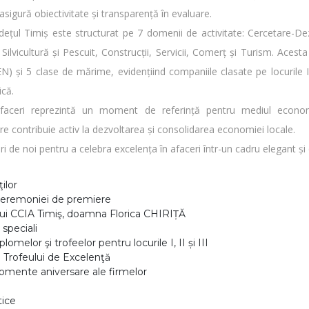
 asigură obiectivitate și transparență în evaluare.
dețul Timiș este structurat pe 7 domenii de activitate: Cercetare-De
, Silvicultură și Pescuit, Construcții, Servicii, Comerț și Turism. Aces
 și 5 clase de mărime, evidențiind companiile clasate pe locurile I, I
că.
Afaceri reprezintă un moment de referință pentru mediul econom
e contribuie activ la dezvoltarea și consolidarea economiei locale.
uri de noi pentru a celebra excelența în afaceri într-un cadru elegant și 
ilor
ceremoniei de premiere
lui CCIA Timiş, doamna Florica CHIRIȚĂ
 speciali
omelor şi trofeelor pentru locurile I, II și III
 Trofeului de Excelenţă
momente aniversare ale firmelor
tice