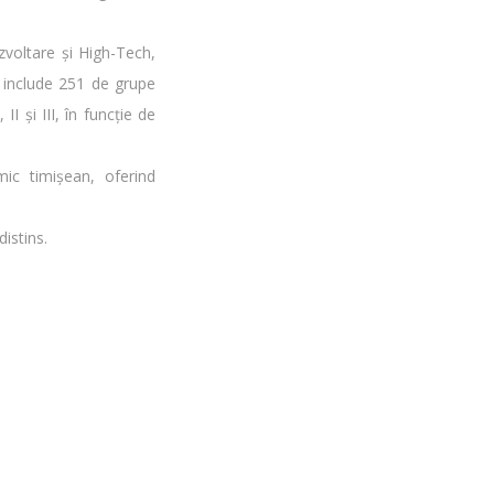
zvoltare și High-Tech,
ta include 251 de grupe
I și III, în funcție de
ic timișean, oferind
distins.