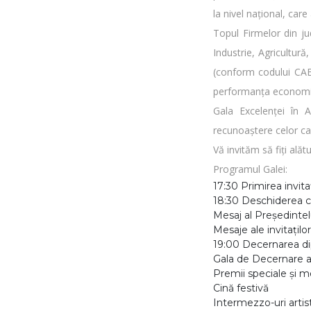
la nivel național, care
Topul Firmelor din ju
Industrie, Agricultură
(conform codului CAEN)
performanța economi
Gala Excelenței în 
recunoaștere celor car
Vă invităm să fiți alăt
Programul Galei:
17:30 Primirea invitaţ
18:30 Deschiderea 
Mesaj al Președinte
Mesaje ale invitaților
19:00 Decernarea dipl
Gala de Decernare a
Premii speciale și 
Cină festivă
Intermezzo-uri artis