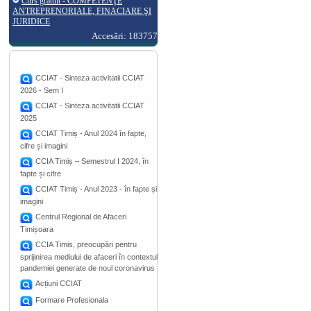
Curs gratuit - COMPETENŢE
ANTREPRENORIALE, FINACIARE ŞI
JURIDICE
Accesări: 183757
CCIAT - Sinteza activitatii CCIAT
2026 - Sem I
CCIAT - Sinteza activitatii CCIAT
2025
CCIAT Timiș - Anul 2024 în fapte,
cifre și imagini
CCIA Timiș – Semestrul I 2024, în
fapte și cifre
CCIAT Timiș - Anul 2023 - în fapte și
imagini
Centrul Regional de Afaceri
Timișoara
CCIA Timis, preocupări pentru
sprijinirea mediului de afaceri în contextul
pandemiei generate de noul coronavirus
Acțiuni CCIAT
Formare Profesionala