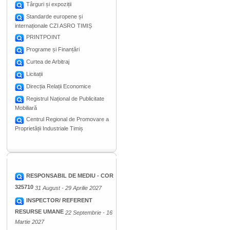
Târguri și expoziții
Standarde europene și
internaționale CZI ASRO TIMIȘ
PRINTPOINT
Programe și Finanțări
Curtea de Arbitraj
Licitații
Direcția Relații Economice
Registrul Național de Publicitate
Mobiliară
Centrul Regional de Promovare a
Proprietății Industriale Timiș
RESPONSABIL DE MEDIU - COR
325710
31 August - 29 Aprilie 2027
INSPECTOR/ REFERENT
RESURSE UMANE
22 Septembrie - 16
Martie 2027