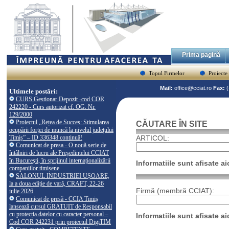
Prima pagină
Topul Firmelor
Proiecte
Mail:
office@cciat.ro
Fax:
Ultimele postări:
CURS Gestionar Depozit -cod COR
242220 - Curs autorizat cf. OG. Nr.
129/2000
Proiectul „Rețea de Succes: Stimularea
CĂUTARE ÎN SITE
ocupării forței de muncă la nivelul județului
Timiș” – ID 336348 continuă!
ARTICOL:
Comunicat de presa - O nouă serie de
întâlniri de lucru ale Președintelui CCIAT
în București, în sprijinul internaționalizării
Informatiile sunt afisate aic
companiilor timișene
SALONUL INDUSTRIEI UȘOARE,
la a doua ediție de vară, CRAFT, 22-26
Firmă (membră CCIAT):
iulie 2026
Comunicat de presă - CCIA Timiș
lansează cursul GRATUIT de Responsabil
cu protecția datelor cu caracter personal –
Informatiile sunt afisate aic
Cod COR 242231 prin proiectul DigiTIM