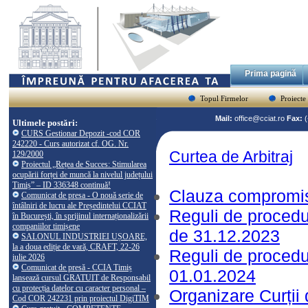
Prima pagină
Topul Firmelor
Proiecte
Mail:
office@cciat.ro
Fax:
Ultimele postări:
CURS Gestionar Depozit -cod COR
242220 - Curs autorizat cf. OG. Nr.
Curtea de Arbitraj
129/2000
Proiectul „Rețea de Succes: Stimularea
ocupării forței de muncă la nivelul județului
Timiș” – ID 336348 continuă!
Clauza compromis
Comunicat de presa - O nouă serie de
întâlniri de lucru ale Președintelui CCIAT
Reguli de procedu
în București, în sprijinul internaționalizării
companiilor timișene
de 31.12.2023
SALONUL INDUSTRIEI UȘOARE,
la a doua ediție de vară, CRAFT, 22-26
Reguli de procedu
iulie 2026
Comunicat de presă - CCIA Timiș
01.01.2024
lansează cursul GRATUIT de Responsabil
cu protecția datelor cu caracter personal –
Organizare Curții
Cod COR 242231 prin proiectul DigiTIM