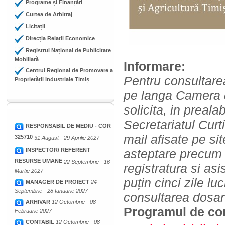
Programe și Finanțări
Curtea de Arbitraj
Licitații
Direcția Relații Economice
Registrul Național de Publicitate
Mobiliară
Informare:
Centrul Regional de Promovare a
Pentru consultarea
Proprietății Industriale Timiș
pe langa Camera d
solicita, in preala
Secretariatul Curt
RESPONSABIL DE MEDIU - COR
mail afisate pe si
325710
31 August - 29 Aprilie 2027
INSPECTOR/ REFERENT
asteptare precum 
RESURSE UMANE
22 Septembrie - 16
registratura si as
Martie 2027
puțin cinci zile lu
MANAGER DE PROIECT
24
Septembrie - 28 Ianuarie 2027
consultarea dosar
ARHIVAR
12 Octombrie - 08
Programul de con
Februarie 2027
CONTABIL
12 Octombrie - 08