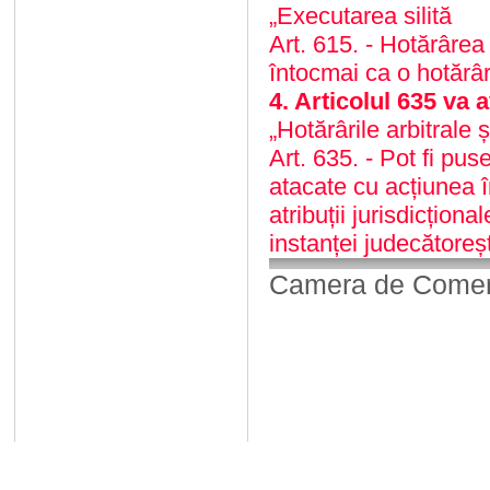
„Executarea silită
Art. 615. - Hotărârea 
întocmai ca o hotărâ
4. Articolul 635 va
„Hotărârile arbitrale ș
Art. 635. - Pot fi pus
atacate cu acțiunea î
atribuții jurisdicțion
instanței judecătoreș
Camera de Comerț,