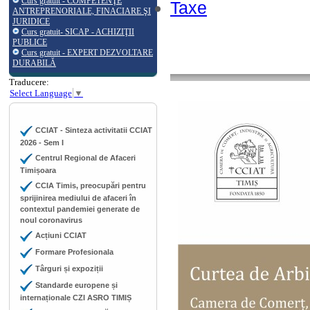
Curs gratuit - COMPETENŢE
Taxe
ANTREPRENORIALE, FINACIARE ŞI
JURIDICE
Curs gratuit- SICAP - ACHIZIŢII
PUBLICE
Curs gratuit - EXPERT DEZVOLTARE
DURABILĂ
Traducere:
Select Language
▼
CCIAT - Sinteza activitatii CCIAT
2026 - Sem I
Centrul Regional de Afaceri
Timișoara
CCIA Timis, preocupări pentru
sprijinirea mediului de afaceri în
contextul pandemiei generate de
noul coronavirus
Acțiuni CCIAT
Formare Profesionala
Târguri și expoziții
Standarde europene și
internaționale CZI ASRO TIMIȘ