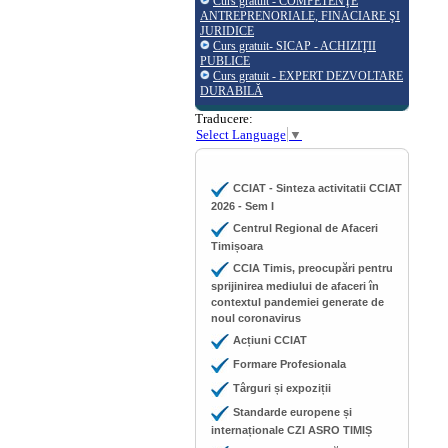
Curs gratuit - COMPETENŢE
ANTREPRENORIALE, FINACIARE ŞI
JURIDICE
Curs gratuit- SICAP - ACHIZIŢII
PUBLICE
Curs gratuit - EXPERT DEZVOLTARE
DURABILĂ
Traducere:
Select Language
▼
CCIAT - Sinteza activitatii CCIAT
2026 - Sem I
Centrul Regional de Afaceri
Timișoara
CCIA Timis, preocupări pentru
sprijinirea mediului de afaceri în
contextul pandemiei generate de
noul coronavirus
Acțiuni CCIAT
Formare Profesionala
Târguri și expoziții
Standarde europene și
internaționale CZI ASRO TIMIȘ