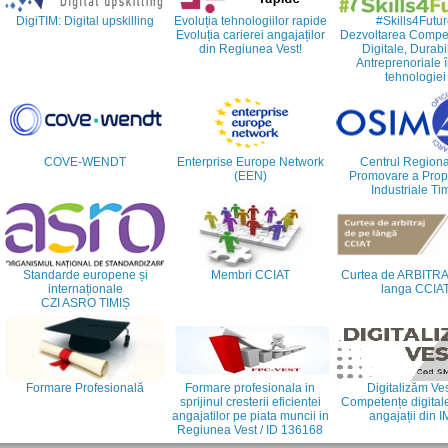
DigiTIM: Digital upskilling
Evoluția tehnologiilor rapide
#Skills4Futu
Evoluția carierei angajaților
Dezvoltarea Compet
din Regiunea Vest!
Digitale, Durabi
Antreprenoriale î
tehnologiei
COVE-WENDT
Enterprise Europe Network
Centrul Regiona
(EEN)
Promovare a Propri
Industriale Ti
Standarde europene și
Membri CCIAT
Curtea de ARBITRA
internaționale
langa CCIA
CZI ASRO TIMIȘ
Formare Profesională
Formare profesionala in
Digitalizăm Ves
sprijinul cresterii eficientei
Competențe digital
angajatilor pe piata muncii in
angajații din 
Regiunea Vest / ID 136168