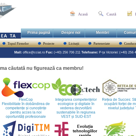
Acasă
Caută
Prima pagină
Despre noi
Membri
Comun
Topul Firmelor
Proiecte
Licitații
Parteneriate
Conduce
Mail:
office@cciat.ro
Fax:
(+40) 256 706 211
Telefoane:
P-ța Victoriei: (+40) 256
rma căutată nu figurează ca membru!
FlexCop
Integrarea competențelor
Rețea de Succes: St
Flexibilitate în dobândirea de
ecologice și digitale în
ocupării forței de 
competențe și cunoștințe
vederea dezvoltării
nivelul județului
pentru acces la noi
sustenabile în regiunea
oportunități profesionale
VEST și SUD-EST