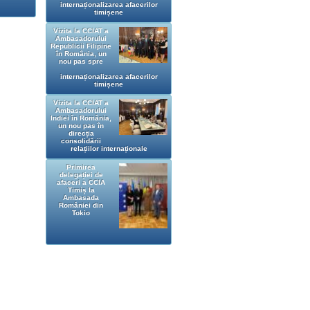
internaționalizarea afacerilor
timișene
Vizita la CCIAT a
Ambasadorului
Republicii Filipine
în România, un
nou pas spre
internaționalizarea afacerilor
timișene
Vizita la CCIAT a
Ambasadorului
Indiei în România,
un nou pas în
direcția
consolidării
relațiilor internaționale
Primirea
delegației de
afaceri a CCIA
Timiș la
Ambasada
României din
Tokio