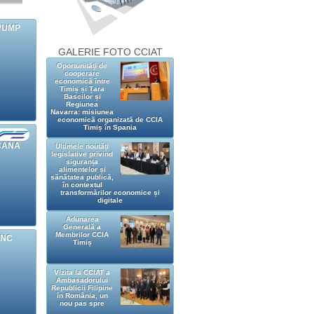
PUMP
GALERIE FOTO CCIAT
Oportunități de
cooperare
economică între
Timiș și Țara
Bascilor și
Regiunea
Navarra: misiunea
economică organizată de CCIA
Timiș în Spania
CANA
Ultimele noutăți
legislative privind
siguranța
alimentelor și
sănătatea publică,
în contextul
transformărilor economice și
digitale
Adunarea
Generală a
Membrilor CCIA
INC
Timiș
Vizita la CCIAT a
Ambasadorului
Republicii Filipine
în România, un
nou pas spre