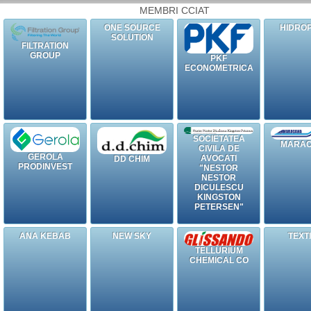
MEMBRI CCIAT
ONE SOURCE
HIDRO
SOLUTION
FILTRATION
GROUP
PKF
ECONOMETRICA
SOCIETATEA
MARA
CIVILA DE
GEROLA
AVOCATI
DD CHIM
PRODINVEST
"NESTOR
NESTOR
DICULESCU
KINGSTON
PETERSEN"
ANA KEBAB
NEW SKY
TEXT
TELLURIUM
CHEMICAL CO