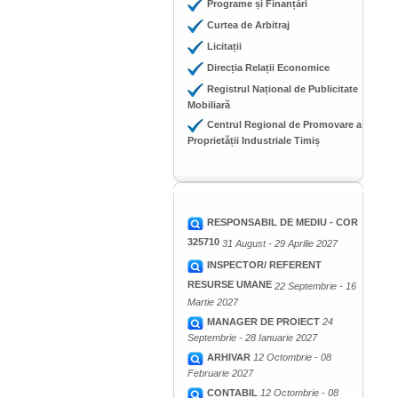
Programe și Finanțări
Curtea de Arbitraj
Licitații
Direcția Relații Economice
Registrul Național de Publicitate
Mobiliară
Centrul Regional de Promovare a
Proprietății Industriale Timiș
RESPONSABIL DE MEDIU - COR
325710
31 August - 29 Aprilie 2027
INSPECTOR/ REFERENT
RESURSE UMANE
22 Septembrie - 16
Martie 2027
MANAGER DE PROIECT
24
Septembrie - 28 Ianuarie 2027
ARHIVAR
12 Octombrie - 08
Februarie 2027
CONTABIL
12 Octombrie - 08