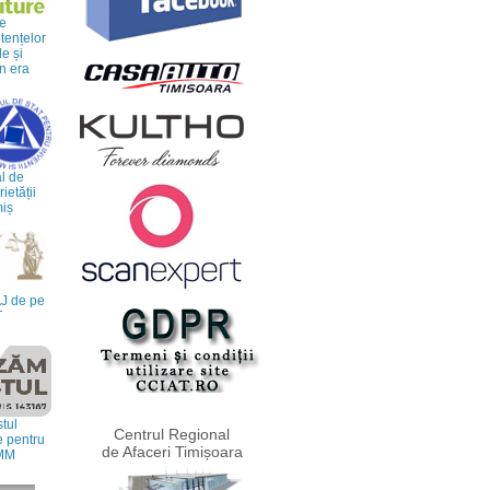
re
ențelor
le și
n era
l de
etății
miș
J de pe
T
tul
Centrul Regional
e pentru
de Afaceri Timișoara
IMM