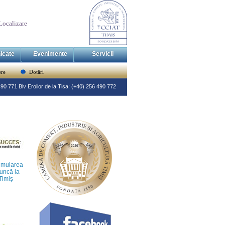
Localizare
icate
Evenimente
Servicii
re
Dotări
 490 771 Blv Eroilor de la Tisa: (+40) 256 490 772
imularea
muncă la
 Timiș