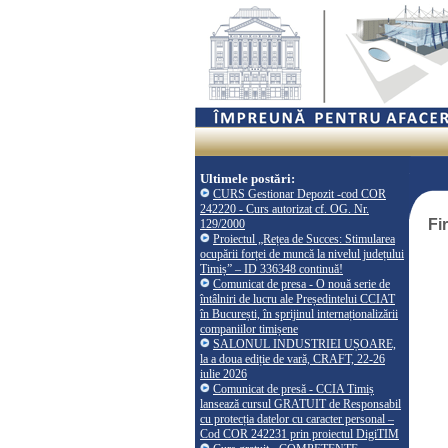
Ultimele postări:
CURS Gestionar Depozit -cod COR
242220 - Curs autorizat cf. OG. Nr.
Fi
129/2000
Proiectul „Rețea de Succes: Stimularea
ocupării forței de muncă la nivelul județului
Timiș” – ID 336348 continuă!
Comunicat de presa - O nouă serie de
întâlniri de lucru ale Președintelui CCIAT
în București, în sprijinul internaționalizării
companiilor timișene
SALONUL INDUSTRIEI UȘOARE,
la a doua ediție de vară, CRAFT, 22-26
iulie 2026
Comunicat de presă - CCIA Timiș
lansează cursul GRATUIT de Responsabil
cu protecția datelor cu caracter personal –
Cod COR 242231 prin proiectul DigiTIM