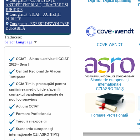
Curs gratuit - COMPETENŢE
DigiTIM: Digital upskilling
E
ANTREPRENORIALE, FINACIARE ŞI
E
JURIDICE
Curs gratuit- SICAP - ACHIZIŢII
PUBLICE
Curs gratuit - EXPERT DEZVOLTARE
DURABILĂ
Traducere:
Select Language
▼
COVE-WENDT
CCIAT - Sinteza activitatii CCIAT
2026 - Sem I
Centrul Regional de Afaceri
Timișoara
Standarde europene și
CCIA Timis, preocupări pentru
internaționale
CZI ASRO TIMIȘ
sprijinirea mediului de afaceri în
contextul pandemiei generate de
noul coronavirus
Acțiuni CCIAT
Formare Profesionala
Formare Profesională
Târguri și expoziții
an
Standarde europene și
internaționale CZI ASRO TIMIȘ