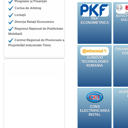
Programe și Finanțări
Curtea de Arbitraj
Licitații
BOSCH
PKF
SOL
Direcția Relații Economice
ECONOMETRICA
Registrul Național de Publicitate
Mobiliară
Centrul Regional de Promovare a
Proprietății Industriale Timiș
DINAM
SO
AUMOVIO
TECHNOLOGIES
ROMANIA
HERB
CONS
ELECTRIFICAREA
INSTAL