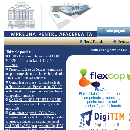
Prima pagină
Topul Firmelor
Proiecte
Mail:
office@cciat.ro
Fax:
Ultimele postări:
CURS Gestionar Depozit -cod COR
242220 - Curs autorizat cf. OG. Nr.
129/2000
Proiectul „Rețea de Succes: Stimularea
ocupării forței de muncă la nivelul județului
Timiș” – ID 336348 continuă!
Comunicat de presa - O nouă serie de
întâlniri de lucru ale Președintelui CCIAT
FlexCop
în București, în sprijinul internaționalizării
Flexibilitate în dobândirea de
companiilor timișene
competențe și cunoștințe
SALONUL INDUSTRIEI UȘOARE,
pentru acces la noi
la a doua ediție de vară, CRAFT, 22-26
oportunități profesionale
iulie 2026
Comunicat de presă - CCIA Timiș
lansează cursul GRATUIT de Responsabil
cu protecția datelor cu caracter personal –
Cod COR 242231 prin proiectul DigiTIM