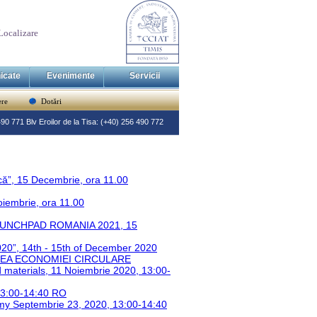
Localizare
icate
Evenimente
Servicii
re
Dotări
 490 771 Blv Eroilor de la Tisa: (+40) 256 490 772
că”, 15 Decembrie, ora 11.00
oiembrie, ora 11.00
 LAUNCHPAD ROMANIA 2021, 15
020”, 14th - 15th of December 2020
REA ECONOMIEI CIRCULARE
d materials, 11 Noiembrie 2020, 13:00-
 13:00-14:40 RO
omy Septembrie 23, 2020, 13:00-14:40