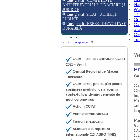
Curs gratuit - COMPETENŢE
Ne
ANTREPRENORIALE, FINACIARE ŞI
Web
JURIDICE
14
Curs gratuit- SICAP - ACHIZIŢII
PUBLICE
Op
Curs gratuit - EXPERT DEZVOLTARE
Com
DURABILĂ
ore
Cir
Traducere:
Te
Select Language
▼
We
CCIAT - Sinteza activitatii CCIAT
2026 - Sem I
Pr
Centrul Regional de Afaceri
Ac
Timișoara
CCIA Timis, preocupări pentru
Ca
sprijinirea mediului de afaceri în
Cli
contextul pandemiei generate de
fi
noul coronavirus
Pr
cir
Acțiuni CCIAT
Bug
Formare Profesionala
Par
Târguri și expoziții
Ins
Standarde europene și
Cle
internaționale CZI ASRO TIMIȘ
Cam