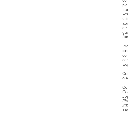
con
pia
tra
Ace
uti
apr
de 
guv
(un
Pro
cir
con
cer
Exp
Con
o e
Co
Cam
Le
Pia
30
Te