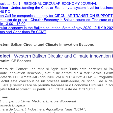
wsletter No 1 - REGIONAL CIRCULAR ECONOMY JOURNAL
inar -Understanding the Circular Economy at system level for busine
:40 RO
en Call for companies to apply for CIRCULAR TRANSITION SUPPORT
unicat de presa - Circular Economy in Balkan countries. The state of 
le 13.00 - 15.00
cular economy in the Balkan countries. State of play 2020 - JULY 9 20
rms and Conditions En CCIAT
stern Balkan Circular and Climate Innovation Beacons
oiect
: Western Balkan Circular and Climate Innovation
ronim
: CE Beacons
mera de Comert, Industrie si Agricultura Timis este partener al Pr
mate Innovation Beacons”, alaturi de entitati din 4 tari: Serbia, Germ
nantat de EIT Climate-KIC prin INNOVATION ECOSYSTEMS – Programu
oiectul este conceput ca un process multi-anual, cu scopul de a 
culară și servicii care să permită trecerea la o Economie Circulară în zo
etul total al proiectului pentru anul 2020 este de € 269,827.
tneri
:
titutul pentru Clima, Mediu si Energie Wuppertal
antech Bulgaria
era de Comert, Industrie si Agricultura Timis (CCIAT)