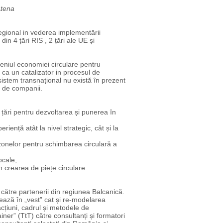
Atena
egional in vederea implementării
din 4 țări RIS , 2 țări ale UE și
eniul economiei circulare pentru
 ca un catalizator in procesul de
sistem transnațional nu există în prezent
i de companii.
e țări pentru dezvoltarea și punerea în
iență atât la nivel strategic, cât și la
zonelor pentru schimbarea circulară a
ocale,
n crearea de piețe circulare.
 către partenerii din regiunea Balcanică.
nează în „vest” cat și re-modelarea
acțiuni, cadrul și metodele de
ner” (TtT) către consultanți și formatori