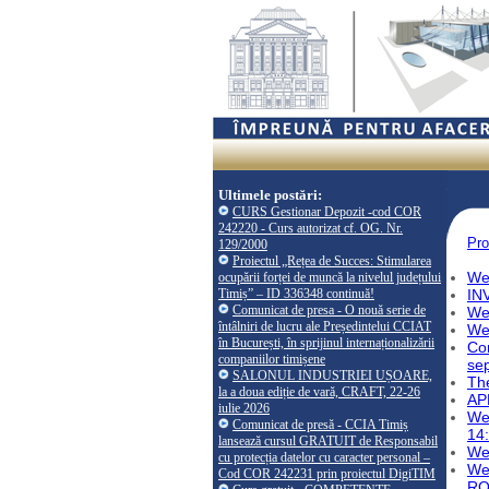
Ultimele postări:
CURS Gestionar Depozit -cod COR
242220 - Curs autorizat cf. OG. Nr.
Pro
129/2000
Proiectul „Rețea de Succes: Stimularea
Web
ocupării forței de muncă la nivelul județului
Timiș” – ID 336348 continuă!
INV
Comunicat de presa - O nouă serie de
Web
întâlniri de lucru ale Președintelui CCIAT
Web
în București, în sprijinul internaționalizării
Co
companiilor timișene
se
SALONUL INDUSTRIEI UȘOARE,
The
la a doua ediție de vară, CRAFT, 22-26
AP
iulie 2026
Web
Comunicat de presă - CCIA Timiș
14
lansează cursul GRATUIT de Responsabil
Web
cu protecția datelor cu caracter personal –
Web
Cod COR 242231 prin proiectul DigiTIM
R