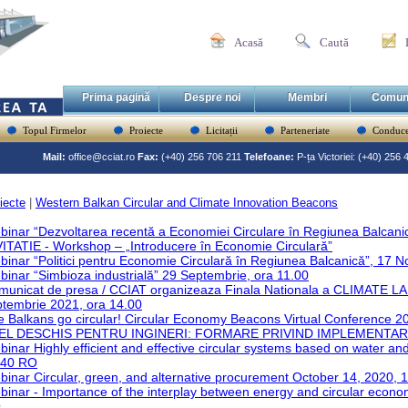
Acasă
Caută
Prima pagină
Despre noi
Membri
Comun
Topul Firmelor
Proiecte
Licitații
Parteneriate
Conduce
Mail:
office@cciat.ro
Fax:
(+40) 256 706 211
Telefoane:
P-ța Victoriei: (+40) 256
iecte
|
Western Balkan Circular and Climate Innovation Beacons
inar “Dezvoltarea recentă a Economiei Circulare în Regiunea Balcani
ITATIE - Workshop – „Introducere în Economie Circulară”
inar “Politici pentru Economie Circulară în Regiunea Balcanică”, 17 N
inar “Simbioza industrială” 29 Septembrie, ora 11.00
municat de presa / CCIAT organizeaza Finala Nationala a CLIMATE
ptembrie 2021, ora 14.00
 Balkans go circular! Circular Economy Beacons Virtual Conference 2
EL DESCHIS PENTRU INGINERI: FORMARE PRIVIND IMPLEMENTA
inar Highly efficient and effective circular systems based on water an
:40 RO
inar Circular, green, and alternative procurement October 14, 2020,
inar - Importance of the interplay between energy and circular econ
O