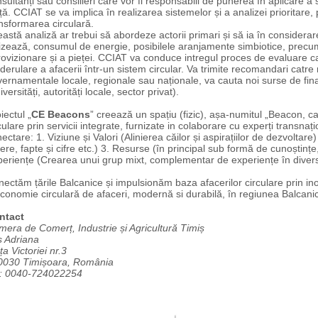
sultanți sau consilieri care vor fi responsabili de punerea în aplicare a s
ță. CCIAT se va implica în realizarea sistemelor și a analizei prioritare, 
nsformarea circulară.
astă analiză ar trebui să abordeze actorii primari și să ia în considerar
lizează, consumul de energie, posibilele aranjamente simbiotice, precum
ovizionare și a pieței. CCIAT va conduce intregul proces de evaluare cat
derulare a afacerii într-un sistem circular. Va trimite recomandari catre 
ernamentale locale, regionale sau naționale, va cauta noi surse de finanța
iversități, autorități locale, sector privat).
iectul „
CE Beacons
” creează un spațiu (fizic), așa-numitul „Beacon,
culare prin servicii integrate, furnizate in colaborare cu experți transnaț
ectare: 1. Viziune și Valori (Alinierea căilor și aspirațiilor de dezvoltare) 
ere, fapte și cifre etc.) 3. Resurse (în principal sub formă de cunoștințe
eriențe (Crearea unui grup mixt, complementar de experiențe în divers
ectăm țările Balcanice și impulsionăm baza afacerilor circulare prin in
conomie circulară de afaceri, modernă si durabilă, în regiunea Balcani
ntact
era de Comerț, Industrie și Agricultură Timiș
ș Adriana
ța Victoriei nr.3
0030 Timișoara, România
l: 0040-724022254