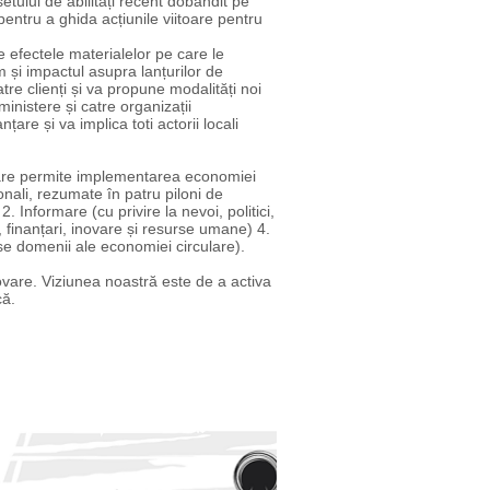
etului de abilități recent dobândit pe
pentru a ghida acțiunile viitoare pentru
e efectele materialelor pe care le
 și impactul asupra lanțurilor de
re clienți și va propune modalități noi
ministere și catre organizații
re și va implica toti actorii locali
 care permite implementarea economiei
ionali, rezumate în patru piloni de
2. Informare (cu privire la nevoi, politici,
, finanțari, inovare și resurse umane) 4.
e domenii ale economiei circulare).
ovare. Viziunea noastră este de a activa
că.