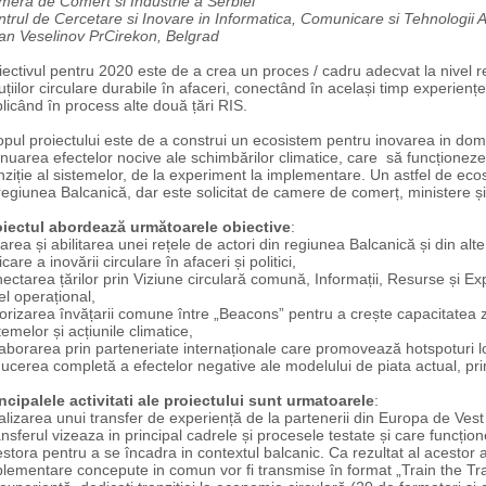
era de Comert si Industrie a Serbiei
trul de Cercetare si Inovare in Informatica, Comunicare si Tehnologii 
an Veselinov PrCirekon, Belgrad
ectivul pentru 2020 este de a crea un proces / cadru adecvat la nivel r
uțiilor circulare durabile în afaceri, conectând în același timp experiențe 
licând în process alte două țări RIS.
pul proiectului este de a construi un ecosistem pentru inovarea in dom
nuarea efectelor nocive ale schimbărilor climatice, care să funcționeze
nziție al sistemelor, de la experiment la implementare. Un astfel de eco
regiunea Balcanică, dar este solicitat de camere de comerț, ministere ș
oiectul abordează următoarele obiective
:
area și abilitarea unei rețele de actori din regiunea Balcanică și din alt
icare a inovării circulare în afaceri și politici,
ectarea țărilor prin Viziune circulară comună, Informații, Resurse și Exper
el operațional,
orizarea învățarii comune între „Beacons” pentru a crește capacitatea 
temelor și acțiunile climatice,
aborarea prin parteneriate internaționale care promovează hotspoturi l
ucerea completă a efectelor negative ale modelului de piata actual, pri
ncipalele activitati ale proiectului sunt urmatoarele
:
lizarea unui transfer de experiență de la partenerii din Europa de Vest
nsferul vizeaza in principal cadrele și procesele testate și care funcțio
stora pentru a se încadra in contextul balcanic. Ca rezultat al acestor 
lementare concepute in comun vor fi transmise în format „Train the Trai