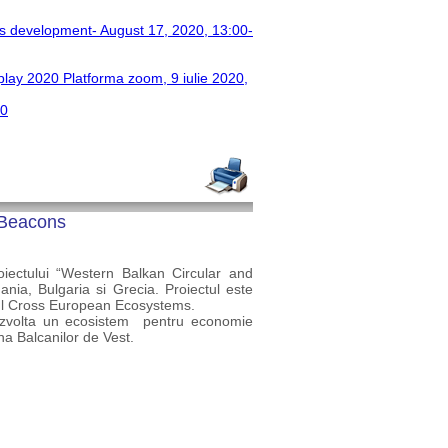
ss development- August 17, 2020, 13:00-
play 2020 Platforma zoom, 9 iulie 2020,
20
 Beacons
oiectului “Western Balkan Circular and
ania, Bulgaria si Grecia. Proiectul este
l Cross European Ecosystems.
dezvolta un ecosistem pentru economie
na Balcanilor de Vest.