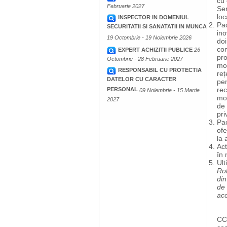
cu 
Februarie 2027
Ser
loc
INSPECTOR IN DOMENIUL
Pac
SECURITATII SI SANATATII IN MUNCA
ino
19 Octombrie - 19 Noiembrie 2026
doi
com
EXPERT ACHIZITII PUBLICE
26
pro
Octombrie - 28 Februarie 2027
mod
RESPONSABIL CU PROTECTIA
reț
DATELOR CU CARACTER
pen
rec
PERSONAL
09 Noiembrie - 15 Martie
mod
2027
de 
pri
Pac
ofe
la 
Act
în 
Ult
Rol
din
de 
acc
CCI