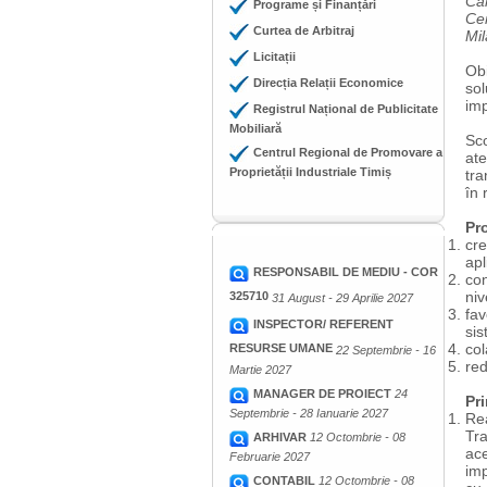
Cam
Programe și Finanțări
Cen
Curtea de Arbitraj
Mil
Licitații
Obi
Direcția Relații Economice
sol
imp
Registrul Național de Publicitate
Mobiliară
Sco
Centrul Regional de Promovare a
ate
Proprietății Industriale Timiș
tra
în 
Pr
cre
apl
RESPONSABIL DE MEDIU - COR
con
niv
325710
31 August - 29 Aprilie 2027
fav
INSPECTOR/ REFERENT
sis
col
RESURSE UMANE
22 Septembrie - 16
red
Martie 2027
MANAGER DE PROIECT
24
Pri
Septembrie - 28 Ianuarie 2027
Rea
Tra
ARHIVAR
12 Octombrie - 08
ace
Februarie 2027
imp
CONTABIL
12 Octombrie - 08