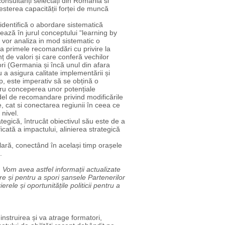
consultanți selectați din România si
cresterea capacității forței de muncă
identifică o abordare sistematică
ază în jurul conceptului “learning by
ți vor analiza in mod sistematic o
 da primele recomandări cu privire la
ț de valori și care conferă vechilor
zori (Germania și încă unul din afara
u a asigura calitate implementării și
p, este imperativ să se obțină o
tru conceperea unor potențiale
odel de recomandare privind modificările
, cat si conectarea regiunii în ceea ce
 nivel.
tegică, întrucât obiectivul său este de a
ficată a impactului, alinierea strategică
lară, conectând în același timp orașele
.
Vom avea astfel informații actualizate
re și pentru a spori șansele Partenerilor
ele și oportunitățile politicii pentru a
instruirea și va atrage formatori,