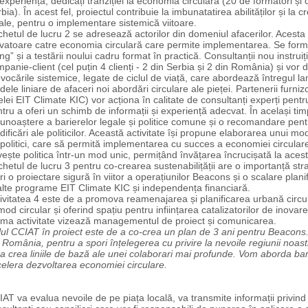
experiență, dedicați tranziției la economia circulară (20 de formatori și 
bia). În acest fel, proiectul contribuie la imbunatatirea abilităților și la 
ale, pentru o implementare sistemică viitoare.
hetul de lucru 2 se adresează actorilor din domeniul afacerilor. Acesta 
vatoare catre economia circulară care permite implementarea. Se forme
ng” și a testării noului cadru format în practică. Consultanții nou instrui
panie-client (cel puțin 4 clienți - 2 din Serbia și 2 din România) și vor
vocările sistemice, legate de ciclul de viață, care abordează întregul lan
ele liniare de afaceri noi abordări circulare ale pieței. Partenerii furni
elei EIT Climate KIC) vor acționa în calitate de consultanți experți pentr
tru a oferi un schimb de informații și experiență adecvat. În același tim
unoaștere a barierelor legale și politice comune și o recomandare pen
ificări ale politicilor. Această activitate își propune elaborarea unui m
politici, care să permită implementarea cu succes a economiei circulare
vește politica într-un mod unic, permițând învățarea încrucișată la acest
hetul de lucru 3 pentru co-crearea sustenabilițății are o importanță stra
ri o proiectare sigură în viitor a operațiunilor Beacons și o scalare plani
alte programe EIT Climate KIC și independența financiară.
ivitatea 4 este de a promova reamenajarea și planificarea urbană circu
mod circular și oferind spațiu pentru inființarea catalizatorilor de inovare
ima activitate vizează managementul de proiect și comunicarea.
ul CCIAT în proiect este de a co-crea un plan de 3 ani pentru Beacons. 
 România, pentru a spori înțelegerea cu privire la nevoile regiunii noast
a crea liniile de bază ale unei colaborari mai profunde. Vom aborda barier
elera dezvoltarea economiei circulare.
AT va evalua nevoile de pe piața locală, va transmite informații privind 