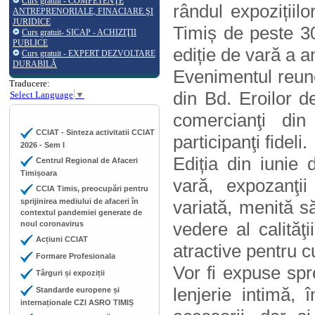
Curs gratuit - COMPETENŢE
rândul expozițiilo
ANTREPRENORIALE, FINACIARE ŞI
JURIDICE
Timiș de peste 3
Curs gratuit- SICAP - ACHIZIŢII
PUBLICE
ediție de vară a a
Curs gratuit - EXPERT DEZVOLTARE
DURABILĂ
Evenimentul reune
Traducere:
din Bd. Eroilor d
Select Language
▼
comercianţi din
CCIAT - Sinteza activitatii CCIAT
participanţi fideli.
2026 - Sem I
Ediția din iunie
Centrul Regional de Afaceri
Timișoara
vară, expozanţi
CCIA Timis, preocupări pentru
sprijinirea mediului de afaceri în
variată, menită să
contextul pandemiei generate de
vedere al calităţi
noul coronavirus
Acțiuni CCIAT
atractive pentru 
Formare Profesionala
Vor fi expuse sp
Târguri și expoziții
lenjerie intimă, 
Standarde europene și
internaționale CZI ASRO TIMIȘ