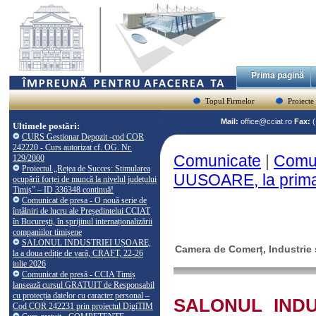
Prima pagină
Topul Firmelor
Proiecte
Mail:
office@cciat.ro
Fax:
Ultimele postări:
CURS Gestionar Depozit -cod COR
242220 - Curs autorizat cf. OG. Nr.
Comunicate
|
Comu
129/2000
Proiectul „Rețea de Succes: Stimularea
UUSOARE, la prima 
ocupării forței de muncă la nivelul județului
Timiș” – ID 336348 continuă!
Comunicat de presa - O nouă serie de
întâlniri de lucru ale Președintelui CCIAT
în București, în sprijinul internaționalizării
companiilor timișene
SALONUL INDUSTRIEI UȘOARE,
Camera de Comerț, Industrie ș
la a doua ediție de vară, CRAFT, 22-26
iulie 2026
Comunicat de presă - CCIA Timiș
lansează cursul GRATUIT de Responsabil
cu protecția datelor cu caracter personal –
SALONUL INDU
Cod COR 242231 prin proiectul DigiTIM