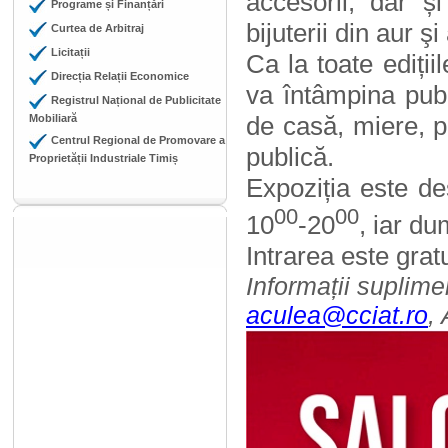
accesorii, dar ș
Programe și Finanțări
bijuterii din aur şi
Curtea de Arbitraj
Licitații
Ca la toate ediții
Direcția Relații Economice
va întâmpina publi
Registrul Național de Publicitate
de casă, miere, 
Mobiliară
Centrul Regional de Promovare a
publică.
Proprietății Industriale Timiș
Expoziția este de
00
00
10
-20
, iar du
Intrarea este gratu
Informații suplime
aculea@cciat.ro
,