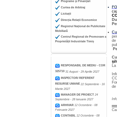
Programe și Finanțări
F
Curtea de Arbitraj
caz
Licitații
CO
Du
Direcția Relații Economice
Pe
Registrul Național de Publicitate
Mobiliară
Cu
pen
Centrul Regional de Promovare a
de
Proprietății Industriale Timiș
pub
Pe
Cu
și
La 
RESPONSABIL DE MEDIU - COR
325710
31 August - 29 Aprilie 2027
In
CC
INSPECTOR/ REFERENT
For
RESURSE UMANE
22 Septembrie - 16
de
Martie 2027
MANAGER DE PROIECT
24
Inf
Septembrie - 28 Ianuarie 2027
ARHIVAR
12 Octombrie - 08
Cam
Februarie 2027
CONTABIL
12 Octombrie - 08