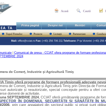
Acasă
Caută
Prima pagină
Despre noi
Membri
Comun
Topul Firmelor
Proiecte
Licitații
Parteneriate
Conduce
Mail:
office@cciat.ro
Fax:
(+40) 256 706 211
Telefoane:
P-ța Victoriei: (+40) 256
municate
|
Comunicat de presa - CCIAT ofera programe de formare profesionala
PTEMBRIE 2024
mera de Comerț, Industrie și Agricultură Timiș
IA Timiș oferă programe de formare profesională adecvate nevoil
era de Comerţ, Industrie și Agricultură Timiş prin Direcția de Form
suri autorizate și neautorizate,
special concepute pentru a oferi co
erse domenii de activitate.
luna SEPTEMBRIE 2024
, CCIAT oferă următoarele programe de for
SPECTOR ÎN DOMENIUL SECURITĂȚII ȘI SĂNĂTĂȚII ÎN 
9/2006
, prin care angajatorii din sectorul public și privat sunt obli