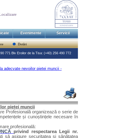
Localizare
icate
Evenimente
Servicii
re
Dotări
 490 771 Blv Eroilor de la Tisa: (+40) 256 490 772
 adecvate nevoilor pietei muncii -
or pieței muncii
are Profesională organizează o serie de
mpetențele și cunoștințele necesare în
mare profesională:
MUNCĂ
privind respectarea Legii nr.
gați să asigure securitatea și sănătatea