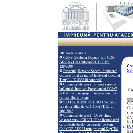
Ultimele postări:
CURS Gestionar Depozit -cod COR
242220 - Curs autorizat cf. OG. Nr.
Co
129/2000
SE
Proiectul „Rețea de Succes: Stimularea
ocupării forței de muncă la nivelul județului
Timiș” – ID 336348 continuă!
Comunicat de presa - O nouă serie de
întâlniri de lucru ale Președintelui CCIAT
Ca
în București, în sprijinul internaționalizării
companiilor timișene
SALONUL INDUSTRIEI UȘOARE,
CC
la a doua ediție de vară, CRAFT, 22-26
Cam
iulie 2026
cur
Comunicat de presă - CCIA Timiș
div
lansează cursul GRATUIT de Responsabil
In
cu protecția datelor cu caracter personal –
IN
Cod COR 242231 prin proiectul DigiTIM
31