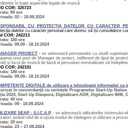
rătorilor în toate aspectele legate de muncă
D COR:
325723
rata: 80 ore
rioada: 02 – 18.09.2024
ESPONSABIL CU PROTECȚIA DATELOR CU CARACTER P
tecția datelor cu caracter personal care doresc să își consolideze cu
d COR: 242213
rata: 180 ore
rioada: 09.09 - 18.10.2024
ANAGER PROIECT
-
se adresează persoanelor cu studii superioar
parea unui post de Manager de proiect, indiferent de tipul de proiect 
vat) și locul de muncă de bază al persoanei nominalizate să îndeplin
D COR: 242101
rata: 180 ore
rioada: 09.09.- 18.10.2024
MPETENȚE DIGITALE de utilizare a tehnologiei informației ca i
torizat în concordanță cu cerințele Programelor Start-Up Nation 
iția 2024, Start Up Diaspora, Digitalizare ADR, Digitalizare IMM
rata: 40 ore
rioada: 09 - 18.09.2024
ILIZARE SEAP - S.I.C.A.P
.
- se adresează utilizatorilor sistemului elec
lizatori, având rolul de a ușura modul de înțelegere și utilizare a proced
rata: 20 ore
rioada: 23 – 27.09.2024