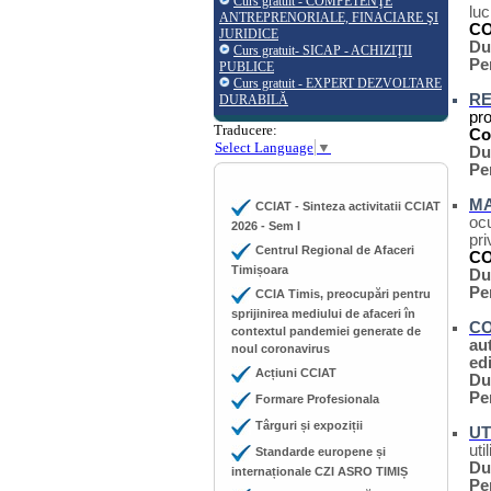
Curs gratuit - COMPETENŢE
luc
ANTREPRENORIALE, FINACIARE ŞI
CO
JURIDICE
Du
Curs gratuit- SICAP - ACHIZIŢII
Pe
PUBLICE
Curs gratuit - EXPERT DEZVOLTARE
R
DURABILĂ
pro
Traducere:
Co
Select Language
▼
Du
Pe
M
CCIAT - Sinteza activitatii CCIAT
ocu
2026 - Sem I
pri
Centrul Regional de Afaceri
CO
Timișoara
Du
Pe
CCIA Timis, preocupări pentru
sprijinirea mediului de afaceri în
CO
contextul pandemiei generate de
au
noul coronavirus
ed
Acțiuni CCIAT
Du
Pe
Formare Profesionala
Târguri și expoziții
UT
uti
Standarde europene și
Du
internaționale CZI ASRO TIMIȘ
Pe