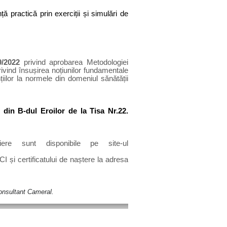
ță practică prin exerciții și simulări de
9/2022
privind aprobarea Metodologiei
privind însușirea noțiunilor fundamentale
țiilor la normele din domeniul sănătății
din B-dul Eroilor de la Tisa Nr.22.
iere sunt disponibile pe site-ul
I și certificatului de naștere la adresa
onsultant Cameral.