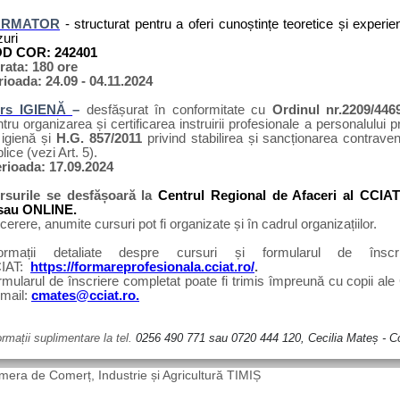
ORMATOR
- structurat pentru a oferi cunoștințe teoretice și experien
uri
D COR: 242401
rata: 180 ore
rioada: 24.09 - 04.11.2024
rs IGIENĂ
–
desfășurat în conformitate cu
Ordinul nr.2209/446
tru organizarea și certificarea instruirii profesionale a personalului 
 igienă și
H.G. 857/2011
privind stabilirea și sancționarea contraven
lice (vezi Art. 5).
rioada: 17.09.2024
rsurile se desfășoară la
Centrul Regional de Afaceri al CCIAT 
/sau ONLINE.
cerere, anumite cursuri pot fi organizate și în cadrul organizațiilor.
formații detaliate despre cursuri și formularul de înscr
IAT:
https://formareprofesionala.cciat.ro/
.
mularul de înscriere completat poate fi trimis împreună cu copii ale C
 mail:
cmates@cciat.ro.
ormații suplimentare la tel.
0256 490 771 sau 0720 444 120, Cecilia Mateș
-
C
era de Comerț, Industrie și Agricultură TIMIȘ