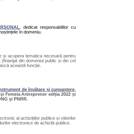
ERSONAL
,
dedicat responsabililor cu
noștințele în domeniu.
e și acopera tematica necesară pentru
(finanţat din domeniul public și din cel
ească această funcție.
nstrument de învățare și cunoaștere
,
și Femeia Antreprenor ediția 2022 și
, ONG și PNRR.
tronic al achizițiilor publice și viitorilor
urilor electronice de achiziții publice.