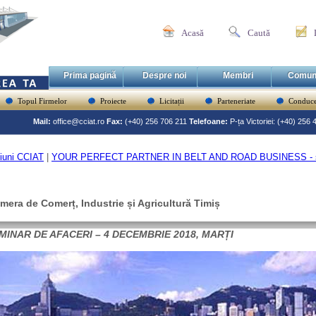
Acasă
Caută
Prima pagină
Despre noi
Membri
Comun
Topul Firmelor
Proiecte
Licitații
Parteneriate
Conduce
Mail:
office@cciat.ro
Fax:
(+40) 256 706 211
Telefoane:
P-ța Victoriei: (+40) 256
iuni CCIAT
|
YOUR PERFECT PARTNER IN BELT AND ROAD BUSINESS - se
mera de Comerț, Industrie și Agricultură Timiș
MINAR DE AFACERI – 4 DECEMBRIE 2018, MARȚI