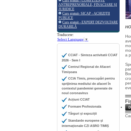
Curs gratuit - COMPETENŢE
ANTREPRENORIALE, FINACIARE ŞI
JURIDICE
Curs gratuit- SICAP - ACHIZIŢII
PUBLICE
Curs gratuit - EXPERT DEZVOLTARE
DURABILĂ
HO
Traducere:
Hon
Select Language
▼
ave
mod
mod
a p
CCIAT - Sinteza activitatii CCIAT
2026 - Sem I
Spe
Centrul Regional de Afaceri
par
Timișoara
Bod
cro
CCIA Timis, preocupări pentru
pen
sprijinirea mediului de afaceri în
ev
contextul pandemiei generate de
noul coronavirus
Acțiuni CCIAT
Fi
Formare Profesionala
D
Târguri și expoziții
Cam
Standarde europene și
internaționale CZI ASRO TIMIȘ