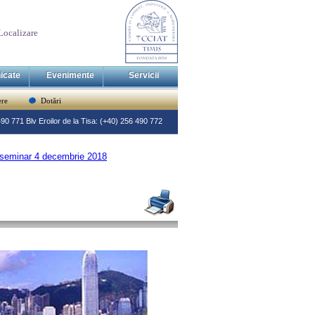
Localizare
icate
Evenimente
Servicii
re
Dotări
 490 771 Blv Eroilor de la Tisa: (+40) 256 490 772
minar 4 decembrie 2018