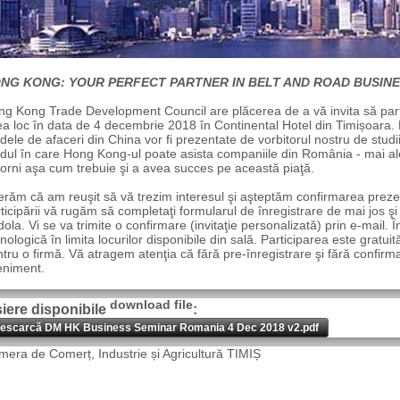
NG KONG: YOUR PERFECT PARTNER IN BELT AND ROAD BUSIN
g Kong Trade Development Council are plăcerea de a vă invita să parti
a loc în data de 4 decembrie 2018 în Continental Hotel din Timișoara. M
ele de afaceri din China vor fi prezentate de vorbitorul nostru de studii 
ul în care Hong Kong-ul poate asista companiile din România - mai ales î
orni aşa cum trebuie şi a avea succes pe această piaţă.
răm că am reuşit să vă trezim interesul şi aşteptăm confirmarea prezen
ticipării vă rugăm să completaţi formularul de înregistrare de mai jos ş
ola. Vi se va trimite o confirmare (invitaţie personalizată) prin e-mail. Î
nologică în limita locurilor disponibile din sală. Participarea este gratuită
tru o firmă. Vă atragem atenţia că fără pre-înregistrare şi fără confir
eniment.
download file
șiere disponibile
:
escarcă DM HK Business Seminar Romania 4 Dec 2018 v2.pdf
era de Comerț, Industrie și Agricultură TIMIȘ