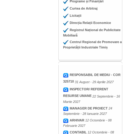
Programe și Finanțări
Curtea de Arbitraj
Licitații
Direcția Relații Economice
Registrul Național de Publicitate
Mobiliară
Centrul Regional de Promovare a
Proprietății Industriale Timiș
RESPONSABIL DE MEDIU - COR
325710
31 August - 29 Aprilie 2027
INSPECTOR/ REFERENT
RESURSE UMANE
22 Septembrie - 16
Martie 2027
MANAGER DE PROIECT
24
Septembrie - 28 Ianuarie 2027
ARHIVAR
12 Octombrie - 08
Februarie 2027
CONTABIL
12 Octombrie - 08