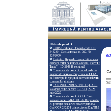
Ultimele postări:
CURS Gestionar Depozit -cod COR
242220 - Curs autorizat cf. OG. Nr.
Acț
129/2000
Proiectul „Rețea de Succes: Stimularea
ocupării forței de muncă la nivelul județului
Timiș” – ID 336348 continuă!
Comunicat de presa - O nouă serie de
Ca
întâlniri de lucru ale Președintelui CCIAT
în București, în sprijinul internaționalizării
companiilor timișene
SE
SALONUL INDUSTRIEI UȘOARE,
la a doua ediție de vară, CRAFT, 22-26
iulie 2026
Comunicat de presă - CCIA Timiș
lansează cursul GRATUIT de Responsabil
cu protecția datelor cu caracter personal –
Cod COR 242231 prin proiectul DigiTIM