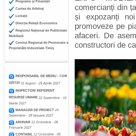
Programe și Finanțări
comercianți din ța
Curtea de Arbitraj
și expozanți n
Licitații
Direcția Relații Economice
promoveze pe pia
Registrul Național de Publicitate
afaceri.
De aseme
Mobiliară
constructori de ca
Centrul Regional de Promovare a
Proprietății Industriale Timiș
RESPONSABIL DE MEDIU - COR
325710
31 August - 29 Aprilie 2027
INSPECTOR/ REFERENT
RESURSE UMANE
22 Septembrie - 16
Martie 2027
MANAGER DE PROIECT
24
Septembrie - 28 Ianuarie 2027
ARHIVAR
12 Octombrie - 08
Februarie 2027
CONTABIL
12 Octombrie - 08