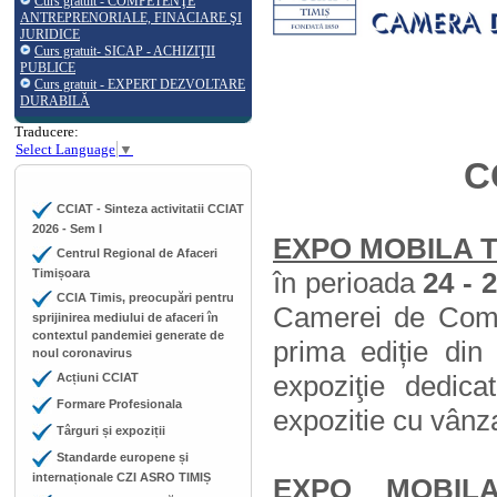
Curs gratuit - COMPETENŢE
ANTREPRENORIALE, FINACIARE ŞI
JURIDICE
Curs gratuit- SICAP - ACHIZIŢII
PUBLICE
Curs gratuit - EXPERT DEZVOLTARE
DURABILĂ
Traducere:
Select Language
▼
C
CCIAT - Sinteza activitatii CCIAT
2026 - Sem I
EXPO MOBILA T
Centrul Regional de Afaceri
Timișoara
în perioada
24 - 
CCIA Timis, preocupări pentru
Camerei de Comer
sprijinirea mediului de afaceri în
contextul pandemiei generate de
prima ediție di
noul coronavirus
expoziţie dedica
Acțiuni CCIAT
Formare Profesionala
expozitie cu vânza
Târguri și expoziții
Standarde europene și
internaționale CZI ASRO TIMIȘ
EXPO MOBILA