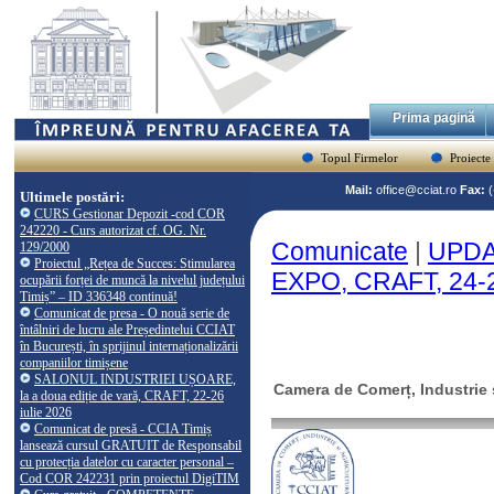
Prima pagină
Topul Firmelor
Proiecte
Mail:
office@cciat.ro
Fax:
Ultimele postări:
CURS Gestionar Depozit -cod COR
242220 - Curs autorizat cf. OG. Nr.
Comunicate
|
UPDA
129/2000
Proiectul „Rețea de Succes: Stimularea
EXPO, CRAFT, 24-2
ocupării forței de muncă la nivelul județului
Timiș” – ID 336348 continuă!
Comunicat de presa - O nouă serie de
întâlniri de lucru ale Președintelui CCIAT
în București, în sprijinul internaționalizării
companiilor timișene
SALONUL INDUSTRIEI UȘOARE,
Camera de Comerț, Industrie ș
la a doua ediție de vară, CRAFT, 22-26
iulie 2026
Comunicat de presă - CCIA Timiș
lansează cursul GRATUIT de Responsabil
cu protecția datelor cu caracter personal –
Cod COR 242231 prin proiectul DigiTIM