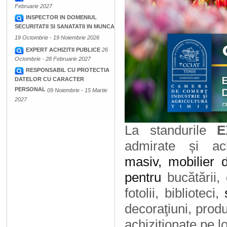
Februarie 2027
INSPECTOR IN DOMENIUL
SECURITATII SI SANATATII IN MUNCA
19 Octombrie - 19 Noiembrie 2026
EXPERT ACHIZITII PUBLICE
26
Octombrie - 28 Februarie 2027
RESPONSABIL CU PROTECTIA
DATELOR CU CARACTER
PERSONAL
09 Noiembrie - 15 Martie
2027
La standurile
E
admirate și ach
masiv, mobilier 
pentru
bucătării,
fotolii, biblioteci,
decoraţiuni, produ
achiziționate pe l