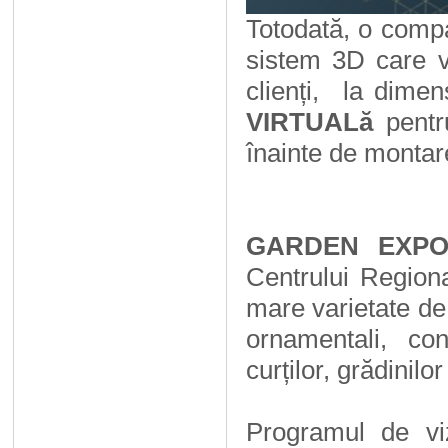
Totodată,
o comp
sistem 3D care v
clienți, la dimen
VIRTUALă
pentru
înainte de montar
GARDEN EXP
Centrului Regiona
mare varietate de f
ornamentali, co
curților, grădinilor
Programul de viz