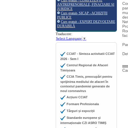
Curs gratuit - COMPETENŢE
Com
ANTREPRENORIALE, FINACIARE ŞI
par
JURIDICE
mun
Curs gratuit- SICAP - ACHIZIŢII
des
PUBLICE
Net
Curs gratuit - EXPERT DEZVOLTARE
DURABILĂ
Pro
Rom
Traducere:
fac
Select Language
▼
Par
Det
CCIAT - Sinteza activitatii CCIAT
2026 - Sem I
Centrul Regional de Afaceri
Cam
Timișoara
CCIA Timis, preocupări pentru
sprijinirea mediului de afaceri în
contextul pandemiei generate de
noul coronavirus
Acțiuni CCIAT
Formare Profesionala
Târguri și expoziții
Standarde europene și
internaționale CZI ASRO TIMIȘ