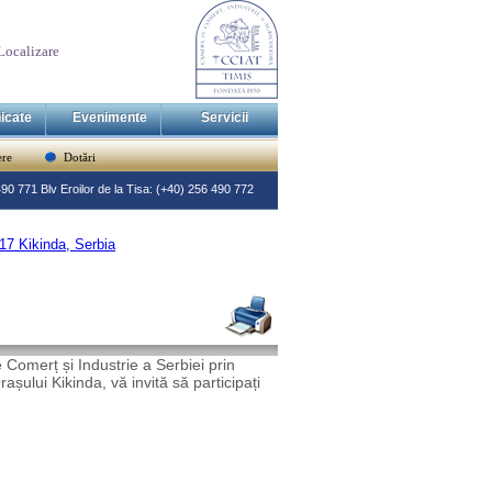
Localizare
icate
Evenimente
Servicii
re
Dotări
 490 771 Blv Eroilor de la Tisa: (+40) 256 490 772
 Kikinda, Serbia
Comerț și Industrie a Serbiei prin
șului Kikinda, vă invită să participați