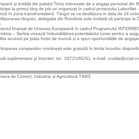
panii și entități din județul Timiș interesate de a angaja personal din 
ticipe la primul târg de job-uri organizat în cadrul proiectului LaborNet 
că în zona transfrontalieră. Târgul se va desfășura in data de 24 octomb
fășurarea târgului, delegația din România este invitată să participe la
.
iectul finanțat de Uniunea Europeană în cadrul Programului INTERREG
ânia – Serbia vizează îmbunătățirea potențialului zonei pentru a asigur
ilita accesul pe piața forței de muncă și a spori oportunitățile de angaja
ticiparea companiilor românești este gratuită în limita locurilor disponibi
alii suplimentare şi înscrieri: tel.: 0372/185251, e-mail: cculda@cciat.
era de Comerț, Industrie și Agricultură TIMIȘ