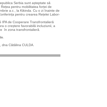
Republica Serbia sunt așteptate să
- Rețea pentru mobilitatea forței de
rie a.c., la Kikinda. Cu o zi înainte de
 Conferința pentru crearea Rețelei Labor-
 IPA de Cooperare Transfrontalieră
a o creștere favorabilă incluziunii, a
re în zona transfrontalieră.
le.
ro, dna Cătălina CULDA.