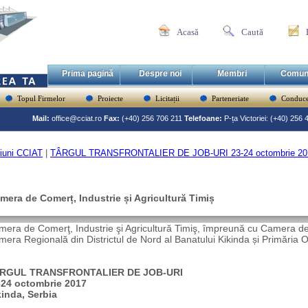
Acasă
Caută
Prima pagină
Despre noi
Membri
Comun
Topul Firmelor
Proiecte
Licitații
Parteneriate
Conduce
Mail:
office@cciat.ro
Fax:
(+40) 256 706 211
Telefoane:
P-ța Victoriei: (+40) 256
iuni CCIAT
|
TÂRGUL TRANSFRONTALIER DE JOB-URI 23-24 octombrie 2017
mera de Comerț, Industrie și Agricultură Timiș
era de Comerţ, Industrie şi Agricultură Timiş, împreună cu Camera de 
era Regională din Districtul de Nord al Banatului Kikinda și Primăria Ora
RGUL TRANSFRONTALIER DE JOB-URI
-24 octombrie 2017
kinda, Serbia