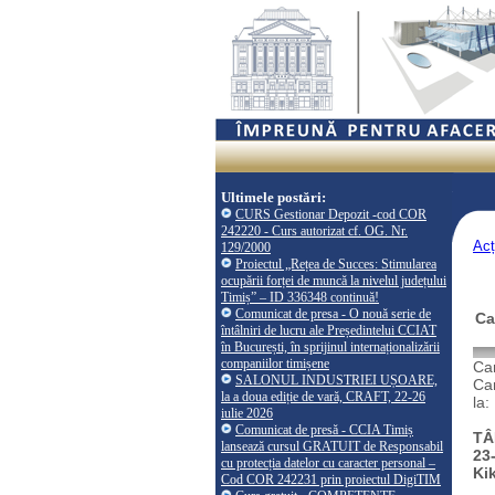
Ultimele postări:
CURS Gestionar Depozit -cod COR
242220 - Curs autorizat cf. OG. Nr.
Acț
129/2000
Proiectul „Rețea de Succes: Stimularea
ocupării forței de muncă la nivelul județului
Timiș” – ID 336348 continuă!
Comunicat de presa - O nouă serie de
Ca
întâlniri de lucru ale Președintelui CCIAT
în București, în sprijinul internaționalizării
companiilor timișene
Cam
SALONUL INDUSTRIEI UȘOARE,
Cam
la a doua ediție de vară, CRAFT, 22-26
la:
iulie 2026
Comunicat de presă - CCIA Timiș
TÂ
lansează cursul GRATUIT de Responsabil
23
cu protecția datelor cu caracter personal –
Ki
Cod COR 242231 prin proiectul DigiTIM