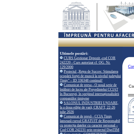
Ultimele postări:
CURS Gestionar Depozit -cod COR
242220 - Curs autorizat cf. OG. Nr.
Co
129/2000
Proiectul „Rețea de Succes: Stimularea
ocupării forței de muncă la nivelul județului
Timiș” – ID 336348 continuă!
Comunicat de presa - O nouă serie de
Ca
întâlniri de lucru ale Președintelui CCIAT
în București, în sprijinul internaționalizării
companiilor timișene
SALONUL INDUSTRIEI UȘOARE,
la a doua ediție de vară, CRAFT, 22-26
iulie 2026
Comunicat de presă - CCIA Timiș
lansează cursul GRATUIT de Responsabil
cu protecția datelor cu caracter personal –
Cod COR 242231 prin proiectul DigiTIM