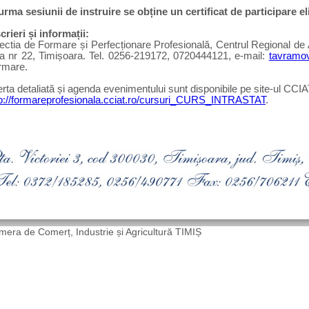
 urma sesiunii de instruire se obține un certificat de participare 
crieri și informații:
ectia de Formare și Perfecționare Profesională, Centrul Regional de A
sa nr 22, Timișoara. Tel. 0256-219172, 0720444121, e-mail:
tavramo
rmare.
rta detaliată și agenda evenimentului sunt disponibile pe site-ul CCIA
tp://formareprofesionala.cciat.ro/cursuri_CURS_INTRASTAT
.
era de Comerț, Industrie și Agricultură TIMIȘ