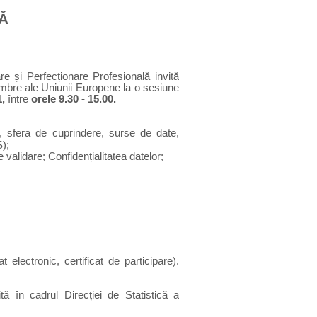
Ă
e și Perfecționare Profesională invită
mbre ale Uniunii Europene la o sesiune
1,
între
orele 9.30 - 15.00.
, sfera de cuprindere, surse de date,
S);
validare; Confidențialitatea datelor;
electronic, certificat de participare)
.
în cadrul Direcției de Statistică a