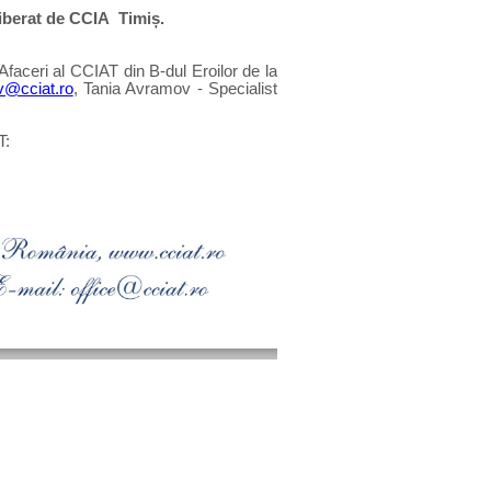
eliberat de CCIA Timiș.
faceri al CCIAT din B-dul Eroilor de la
v@cciat.ro
, Tania Avramov - Specialist
T: