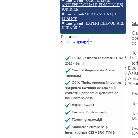
Curs gratuit - COMPETENŢE
ANTREPRENORIALE, FINACIARE ŞI
JURIDICE
Curs gratuit- SICAP - ACHIZIŢII
PUBLICE
SE
Curs gratuit - EXPERT DEZVOLTARE
DURABILĂ
Ca
Traducere:
op
Select Language
▼
de 
Te
§
INT
CCIAT - Sinteza activitatii CCIAT
ter
2026 - Sem I
§
Decla
Centrul Regional de Afaceri
§
Asist
Timișoara
§
Aplic
CCIA Timis, preocupări pentru
§
Sesiu
sprijinirea mediului de afaceri în
contextul pandemiei generate de
Ev
noul coronavirus
Ter
Acțiuni CCIAT
Formare Profesionala
Ta
Me
Târguri și expoziții
Standarde europene și
Le
internaționale CZI ASRO TIMIȘ
Com