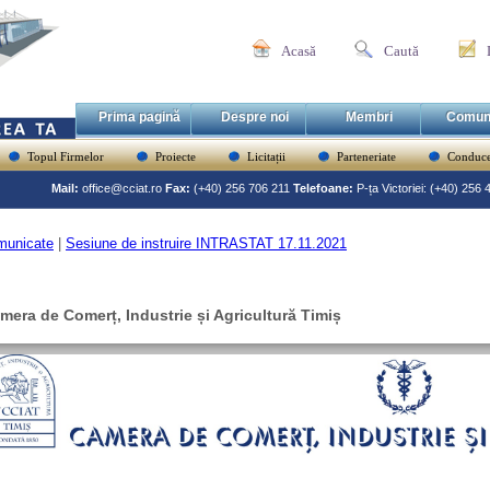
Acasă
Caută
Prima pagină
Despre noi
Membri
Comun
Topul Firmelor
Proiecte
Licitații
Parteneriate
Conduce
Mail:
office@cciat.ro
Fax:
(+40) 256 706 211
Telefoane:
P-ța Victoriei: (+40) 256
municate
|
Sesiune de instruire INTRASTAT 17.11.2021
mera de Comerț, Industrie și Agricultură Timiș