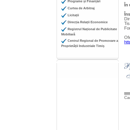
Programe și Finanțări
În
Curtea de Arbitraj
Îns
Licitații
Dir
Direcția Relații Economice
Ti
Fo
Registrul Național de Publicitate
Mobiliară
Ofe
Centrul Regional de Promovare a
ht
Proprietății Industriale Timiș
Cam