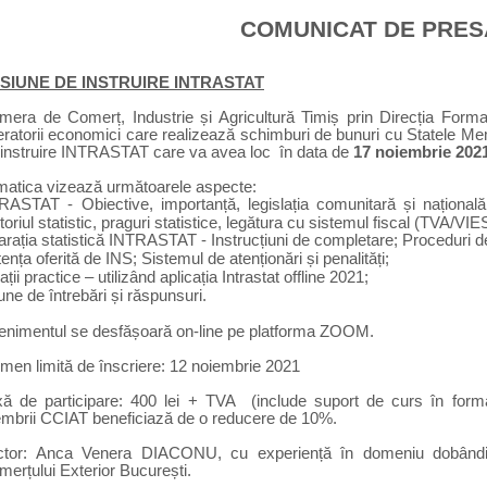
COMUNICAT DE PRES
SIUNE DE INSTRUIRE INTRASTAT
mera de Comerț, Industrie și Agricultură Timiș prin Direcția Formar
eratorii economici care realizează schimburi de bunuri cu Statele Me
instruire
INTRASTAT care va avea loc în data de
17 noiembrie 202
matica vizează următoarele aspecte:
RASTAT - Obiective, importanță, legislația comunitară și națională
itoriul statistic, praguri statistice,
legătura cu sistemul fiscal (TVA/VIE
rația statistică INTRASTAT - Instrucțiuni de completare; Proceduri de 
ența oferită de INS; Sistemul de atenționări și penalități;
ații practice – utilizând aplicația Intrastat offline 2021;
ne de întrebări și răspunsuri.
enimentul se desfășoară on-line pe platforma ZOOM.
men limită de înscriere: 12 noiembrie 2021
xă de participare: 400 lei + TVA (include suport de curs în format 
mbrii CCIAT beneficiază de o reducere de 10%.
ctor: Anca Venera DIACONU, cu experiență în domeniu dobândită 
erțului Exterior București.