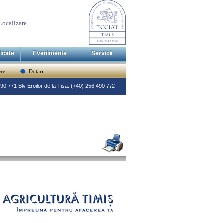
Localizare
icate
Evenimente
Servicii
re
Dotări
 490 771 Blv Eroilor de la Tisa: (+40) 256 490 772