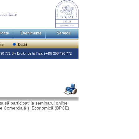
Localizare
icate
Evenimente
Servicii
re
Dotări
 490 771 Blv Eroilor de la Tisa: (+40) 256 490 772
a să participați la seminarul online
are Comercială și Economică (BPCE)
.