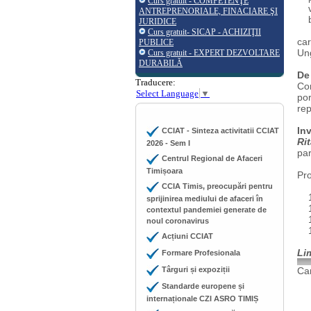
Curs gratuit - COMPETENŢE
vi
ANTREPRENORIALE, FINACIARE ŞI
bău
JURIDICE
Curs gratuit- SICAP - ACHIZIŢII
car
PUBLICE
Ung
Curs gratuit - EXPERT DEZVOLTARE
DURABILĂ
De
Traducere:
Com
Select Language
▼
por
rep
Inv
CCIAT - Sinteza activitatii CCIAT
Ri
2026 - Sem I
par
Centrul Regional de Afaceri
Timișoara
Pr
CCIA Timis, preocupări pentru
10
sprijinirea mediului de afaceri în
10:
contextul pandemiei generate de
10:
noul coronavirus
11
Acțiuni CCIAT
Li
Formare Profesionala
Târguri și expoziții
Cam
Standarde europene și
internaționale CZI ASRO TIMIȘ