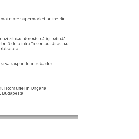
ui mai mare supermarket online din
nzi zilnice, dorește să își extindă
entă de a intra în contact direct cu
colaborare.
 și va răspunde întrebărilor
ul României în Ungaria
CE Budapesta