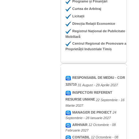
Programe și Finanțări
Curtea de Arbitraj
Licitații
Direcția Relații Economice
Registrul Național de Publicitate
Mobiliară
Centrul Regional de Promovare a
Proprietății Industriale Timiș
RESPONSABIL DE MEDIU - COR
325710
31 August - 29 Aprilie 2027
INSPECTOR/ REFERENT
RESURSE UMANE
22 Septembrie - 16
Martie 2027
MANAGER DE PROIECT
24
Septembrie - 28 Ianuarie 2027
ARHIVAR
12 Octombrie - 08
Februarie 2027
CONTABIL
12 Octombrie - 08