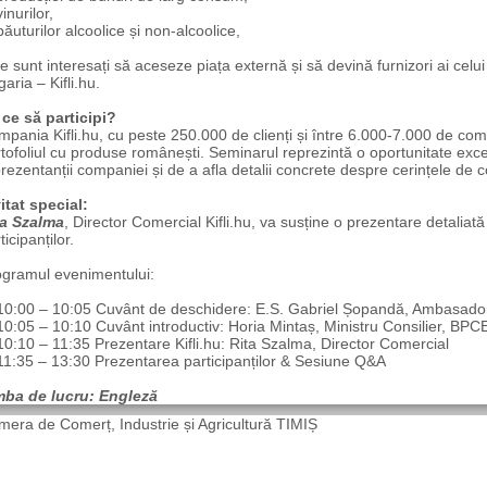
nurilor,
turilor alcoolice și non-alcoolice,
e sunt interesați să aceseze piața externă și să devină furnizori ai cel
aria – Kifli.hu.
 ce să participi?
pania Kifli.hu, cu peste 250.000 de clienți și între 6.000-7.000 de come
tofoliul cu produse românești. Seminarul reprezintă o oportunitate excel
rezentanții companiei și de a afla detalii concrete despre cerințele de 
itat special:
ta Szalma
, Director Comercial Kifli.hu, va susține o prezentare detaliată
ticipanților.
ogramul evenimentului:
:00 – 10:05 Cuvânt de deschidere: E.S. Gabriel Șopandă, Ambasador
05 – 10:10 Cuvânt introductiv: Horia Mintaș, Ministru Consilier, BP
10 – 11:35 Prezentare Kifli.hu: Rita Szalma, Director Comercial
:35 – 13:30 Prezentarea participanților & Sesiune Q&A
mba de lucru: Engleză
era de Comerț, Industrie și Agricultură TIMIȘ