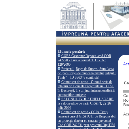
Ultimele postări:
CURS Gestionar Depozit -cod COR
242220 - Curs autorizat cf. OG. Nr.
Acț
129/2000
Proiectul „Rețea de Succes: Stimularea
ocupării forței de muncă la nivelul județului
Timiș” – ID 336348 continuă!
Comunicat de presa - O nouă serie de
Ca
întâlniri de lucru ale Președintelui CCIAT
în București, în sprijinul internaționalizării
companiilor timișene
Cam
SALONUL INDUSTRIEI UȘOARE,
Ro
la a doua ediție de vară, CRAFT, 22-26
Bud
iulie 2026
Comunicat de presă - CCIA Timiș
Ace
lansează cursul GRATUIT de Responsabil
cu protecția datelor cu caracter personal –
in
Cod COR 242231 prin proiectul DigiTIM
pr