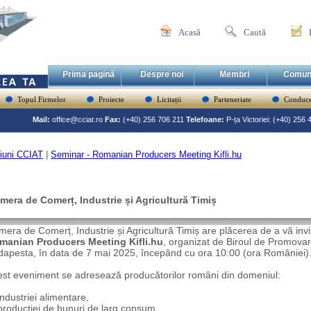
Acasă
Caută
Prima pagină
Despre noi
Membri
Comun
Topul Firmelor
Proiecte
Licitații
Parteneriate
Conduce
Mail:
office@cciat.ro
Fax:
(+40) 256 706 211
Telefoane:
P-ța Victoriei: (+40) 256
iuni CCIAT
|
Seminar - Romanian Producers Meeting Kifli.hu
mera de Comerț, Industrie și Agricultură Timiș
era de Comerț, Industrie și Agricultură Timiș are plăcerea de a vă invit
manian Producers Meeting Kifli.hu
, organizat de Biroul de Promov
apesta, în data de 7 mai 2025, începând cu ora 10:00 (ora României)
st eveniment se adresează producătorilor români din domeniul:
dustriei alimentare,
oducției de bunuri de larg consum,