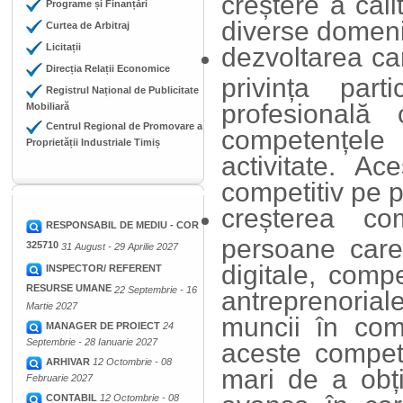
creștere a cali
Programe și Finanțări
diverse domenii
Curtea de Arbitraj
Licitații
dezvoltarea car
Direcția Relații Economice
privința par
Registrul Național de Publicitate
profesională 
Mobiliară
Centrul Regional de Promovare a
competențele 
Proprietății Industriale Timiș
activitate. A
competitiv pe p
creșterea com
RESPONSABIL DE MEDIU - COR
persoane care
325710
31 August - 29 Aprilie 2027
digitale, comp
INSPECTOR/ REFERENT
RESURSE UMANE
22 Septembrie - 16
antreprenorial
Martie 2027
muncii în com
MANAGER DE PROIECT
24
Septembrie - 28 Ianuarie 2027
aceste compet
ARHIVAR
12 Octombrie - 08
mari de a obț
Februarie 2027
CONTABIL
12 Octombrie - 08