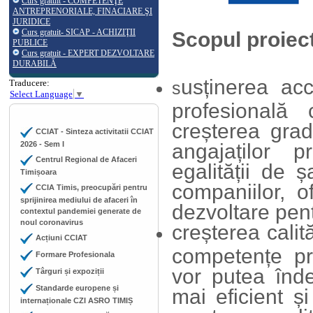
Curs gratuit - COMPETENŢE
ANTREPRENORIALE, FINACIARE ŞI
JURIDICE
Curs gratuit- SICAP - ACHIZIŢII
Scopul proiect
PUBLICE
Curs gratuit - EXPERT DEZVOLTARE
DURABILĂ
usținerea ac
Traducere:
s
Select Language
▼
profesională
creșterea grad
CCIAT - Sinteza activitatii CCIAT
2026 - Sem I
angajaților p
Centrul Regional de Afaceri
egalității de 
Timișoara
companiilor, o
CCIA Timis, preocupări pentru
sprijinirea mediului de afaceri în
dezvoltare pentr
contextul pandemiei generate de
noul coronavirus
creșterea calit
Acțiuni CCIAT
competențe pro
Formare Profesionala
vor putea înde
Târguri și expoziții
Standarde europene și
mai eficient ș
internaționale CZI ASRO TIMIȘ