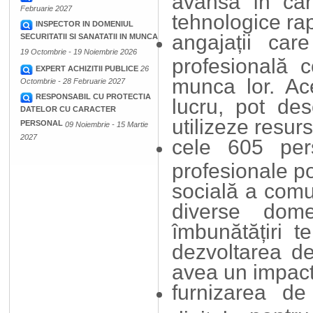
avansa în car
Februarie 2027
tehnologice ra
INSPECTOR IN DOMENIUL
angajații car
SECURITATII SI SANATATII IN MUNCA
19 Octombrie - 19 Noiembrie 2026
profesională c
EXPERT ACHIZITII PUBLICE
26
munca lor. Ac
Octombrie - 28 Februarie 2027
RESPONSABIL CU PROTECTIA
lucru, pot des
DATELOR CU CARACTER
utilizeze resur
PERSONAL
09 Noiembrie - 15 Martie
2027
cele 605 per
profesionale po
socială a comun
diverse dome
îmbunătățiri t
dezvoltarea d
avea un impact 
furnizarea d