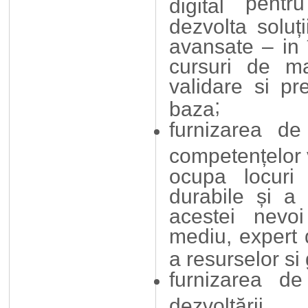
pentru
digital
dezvolta soluț
avansate – in
cursuri de mar
validare si pr
;
baza
furnizarea d
competențelor 
ocupa locuri
durabile și a 
acestei nevo
mediu, expert d
a resurselor si
furnizarea d
dezvoltării 