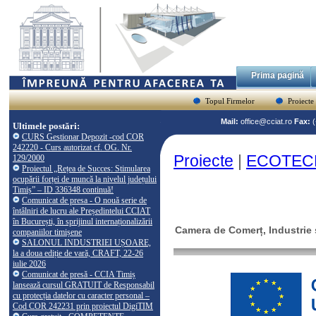
Prima pagină
Topul Firmelor
Proiecte
Mail:
office@cciat.ro
Fax:
Ultimele postări:
CURS Gestionar Depozit -cod COR
242220 - Curs autorizat cf. OG. Nr.
Proiecte
|
ECOTEC
129/2000
Proiectul „Rețea de Succes: Stimularea
ocupării forței de muncă la nivelul județului
Timiș” – ID 336348 continuă!
Comunicat de presa - O nouă serie de
întâlniri de lucru ale Președintelui CCIAT
în București, în sprijinul internaționalizării
Camera de Comerț, Industrie ș
companiilor timișene
SALONUL INDUSTRIEI UȘOARE,
la a doua ediție de vară, CRAFT, 22-26
iulie 2026
Comunicat de presă - CCIA Timiș
lansează cursul GRATUIT de Responsabil
cu protecția datelor cu caracter personal –
Cod COR 242231 prin proiectul DigiTIM