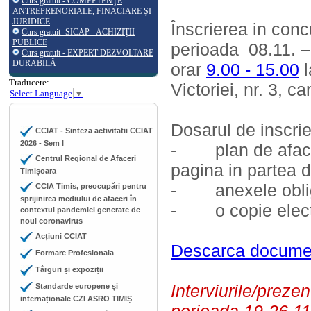
Curs gratuit - COMPETENŢE
ANTREPRENORIALE, FINACIARE ŞI
JURIDICE
Înscrierea in concu
Curs gratuit- SICAP - ACHIZIŢII
PUBLICE
perioada 08.11. – 
Curs gratuit - EXPERT DEZVOLTARE
DURABILĂ
orar
9.00 - 15.00
l
Traducere:
Victoriei, nr. 3, c
Select Language
▼
Dosarul de inscrie
CCIAT - Sinteza activitatii CCIAT
2026 - Sem I
- plan de afaceri
Centrul Regional de Afaceri
pagina in partea d
Timișoara
- anexele oblig
CCIA Timis, preocupări pentru
sprijinirea mediului de afaceri în
- o copie electo
contextul pandemiei generate de
noul coronavirus
Acțiuni CCIAT
Descarca docume
Formare Profesionala
Târguri și expoziții
Interviurile/prezen
Standarde europene și
internaționale CZI ASRO TIMIȘ