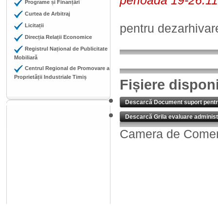
perioada 19-26.11
Programe și Finanțări
Curtea de Arbitraj
pentru dezarhivare 
Licitații
Direcția Relații Economice
Registrul Național de Publicitate
Mobiliară
Centrul Regional de Promovare a
Proprietății Industriale Timiș
Fișiere dispon
Descarcă Document suport pentru
Descarcă Grila evaluare administr
Camera de Comerț,