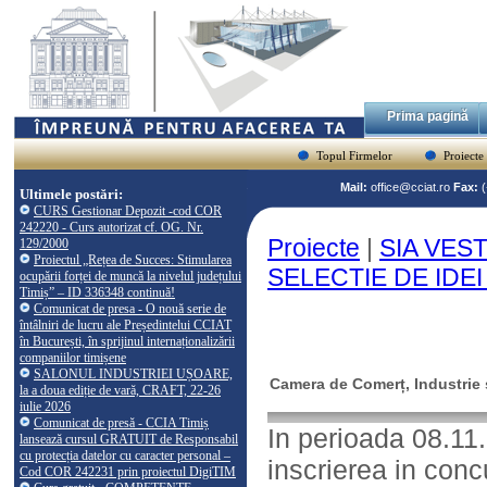
Prima pagină
Topul Firmelor
Proiecte
Mail:
office@cciat.ro
Fax:
Ultimele postări:
CURS Gestionar Depozit -cod COR
242220 - Curs autorizat cf. OG. Nr.
Proiecte
|
SIA VEST-
129/2000
Proiectul „Rețea de Succes: Stimularea
SELECTIE DE IDEI
ocupării forței de muncă la nivelul județului
Timiș” – ID 336348 continuă!
Comunicat de presa - O nouă serie de
întâlniri de lucru ale Președintelui CCIAT
în București, în sprijinul internaționalizării
companiilor timișene
SALONUL INDUSTRIEI UȘOARE,
Camera de Comerț, Industrie ș
la a doua ediție de vară, CRAFT, 22-26
iulie 2026
Comunicat de presă - CCIA Timiș
In perioada 08.11
lansează cursul GRATUIT de Responsabil
cu protecția datelor cu caracter personal –
inscrierea in concu
Cod COR 242231 prin proiectul DigiTIM