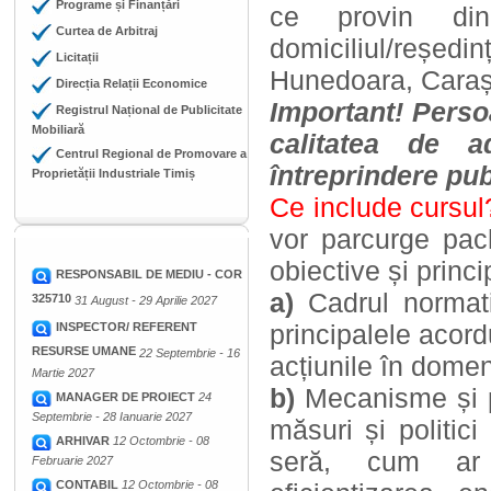
Programe și Finanțări
ce provin din 
Curtea de Arbitraj
domiciliul/reșed
Licitații
Hunedoara, Caraș 
Direcția Relații Economice
Important! Perso
Registrul Național de Publicitate
Mobiliară
calitatea de ad
Centrul Regional de Promovare a
întreprindere pub
Proprietății Industriale Timiș
Ce include cursu
vor parcurge pach
obiective și princ
RESPONSABIL DE MEDIU - COR
a)
Cadrul normati
325710
31 August - 29 Aprilie 2027
principalele acord
INSPECTOR/ REFERENT
RESURSE UMANE
22 Septembrie - 16
acțiunile în domen
Martie 2027
b)
Mecanisme și po
MANAGER DE PROIECT
24
Septembrie - 28 Ianuarie 2027
măsuri și politic
ARHIVAR
12 Octombrie - 08
seră, cum ar f
Februarie 2027
CONTABIL
12 Octombrie - 08