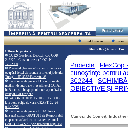
Prima pagină
Topul Firmelor
Proiecte
Mail:
office@cciat.ro
Fax:
Ultimele postări:
CURS Gestionar Depozit -cod COR
242220 - Curs autorizat cf. OG. Nr.
Proiecte
|
FlexCop -
129/2000
Proiectul „Rețea de Succes: Stimularea
cunoștințe pentru a
ocupării forței de muncă la nivelul județului
Timiș” – ID 336348 continuă!
302244
|
SCHIMBĂ
Comunicat de presa - O nouă serie de
întâlniri de lucru ale Președintelui CCIAT
OBIECTIVE ȘI PRIN
în București, în sprijinul internaționalizării
companiilor timișene
SALONUL INDUSTRIEI UȘOARE,
la a doua ediție de vară, CRAFT, 22-26
iulie 2026
Comunicat de presă - CCIA Timiș
lansează cursul GRATUIT de Responsabil
Camera de Comerț, Industrie ș
cu protecția datelor cu caracter personal –
Cod COR 242231 prin proiectul DigiTIM