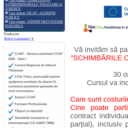
Curs gratuit - COMPETENŢE
ANTREPRENORIALE, FINACIARE ŞI
JURIDICE
Curs gratuit- SICAP - ACHIZIŢII
PUBLICE
Curs gratuit - EXPERT DEZVOLTARE
DURABILĂ
Traducere:
Select Language
▼
Vă invităm să par
CCIAT - Sinteza activitatii CCIAT
”SCHIMBĂRILE 
2026 - Sem I
Centrul Regional de Afaceri
Timișoara
30 o
CCIA Timis, preocupări pentru
Cursul va in
sprijinirea mediului de afaceri în
contextul pandemiei generate de
noul coronavirus
Care sunt costuri
Acțiuni CCIAT
Formare Profesionala
Cine poate parti
Târguri și expoziții
contract individ
Standarde europene și
parțial), inclusi
internaționale CZI ASRO TIMIȘ