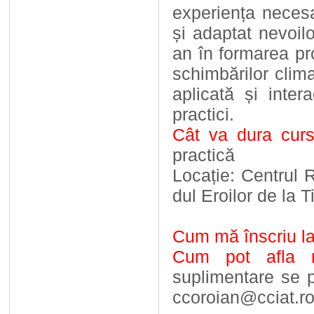
experiența necesa
și adaptat nevoil
an în formarea pr
schimbărilor clim
aplicată și inte
practici.
Cât va dura cur
practică
Locație: Centrul 
dul Eroilor de la T
Cum mă înscriu la
Cum pot afla 
suplimentare se p
ccoroian@cciat.r