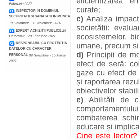
eficientizarea 
Februarie 2027
curate;
INSPECTOR IN DOMENIUL
c)
Analiza impact
SECURITATII SI SANATATII IN MUNCA
19 Octombrie - 19 Noiembrie 2026
societății: evalu
EXPERT ACHIZITII PUBLICE
26
ecosistemelor, bio
Octombrie - 28 Februarie 2027
RESPONSABIL CU PROTECTIA
umane, precum și
DATELOR CU CARACTER
d)
Principii de mo
PERSONAL
09 Noiembrie - 15 Martie
2027
efect de seră: co
gaze cu efect de 
și raportarea rezu
obiectivelor stabil
e)
Abilități de
comportamentului
combaterea schim
educare și implica
Cine este lector?