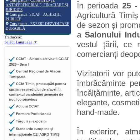
Curs gratuit - COMPETENŢE
În perioada
25 -
ANTREPRENORIALE, FINACIARE ŞI
JURIDICE
Agricultură Timiș 
Curs gratuit- SICAP - ACHIZIŢII
PUBLICE
de sezon și promoț
Curs gratuit - EXPERT DEZVOLTARE
DURABILĂ
a
Salonului Ind
Traducere:
Select Language
▼
vestul țării, ce
comercianți deopo
CCIAT - Sinteza activitatii CCIAT
2026 - Sem I
Vizitatorii vor p
Centrul Regional de Afaceri
Timișoara
îmbrăcăminte pent
CCIA Timis, preocupări pentru
sprijinirea mediului de afaceri în
încălțăminte, arti
contextul pandemiei generate de
noul coronavirus
elegante, cosmetice
Acțiuni CCIAT
hand-made.
Formare Profesionala
Târguri și expoziții
Standarde europene și
În exterior, at
internaționale CZI ASRO TIMIȘ