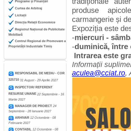
tradiționale aute
Programe și Finanțări
produse apicole
Curtea de Arbitraj
Licitații
carmangerie și deli
Direcția Relații Economice
Expoziția este de
Registrul Național de Publicitate
Mobiliară
-
miercuri - sâmbă
Centrul Regional de Promovare a
-
duminică, între 
Proprietății Industriale Timiș
Intrarea este gr
Informații suplime
aculea@cciat.ro
,
RESPONSABIL DE MEDIU - COR
325710
31 August - 29 Aprilie 2027
INSPECTOR/ REFERENT
RESURSE UMANE
22 Septembrie - 16
Martie 2027
MANAGER DE PROIECT
24
Septembrie - 28 Ianuarie 2027
ARHIVAR
12 Octombrie - 08
Februarie 2027
CONTABIL
12 Octombrie - 08