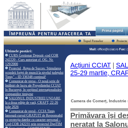
Prima pagină
Topul Firmelor
Proiecte
Mail:
office@cciat.ro
Fax:
Ultimele postări:
CURS Gestionar Depozit -cod COR
242220 - Curs autorizat cf. OG. Nr.
Acțiuni CCIAT
|
SAL
129/2000
Proiectul „Rețea de Succes: Stimularea
25-29 martie, CRA
ocupării forței de muncă la nivelul județului
Timiș” – ID 336348 continuă!
Comunicat de presa - O nouă serie de
întâlniri de lucru ale Președintelui CCIAT
în București, în sprijinul internaționalizării
companiilor timișene
SALONUL INDUSTRIEI UȘOARE,
Camera de Comerț, Industrie ș
la a doua ediție de vară, CRAFT, 22-26
iulie 2026
Comunicat de presă - CCIA Timiș
Primăvara își des
lansează cursul GRATUIT de Responsabil
cu protecția datelor cu caracter personal –
neratat la Salon
Cod COR 242231 prin proiectul DigiTIM