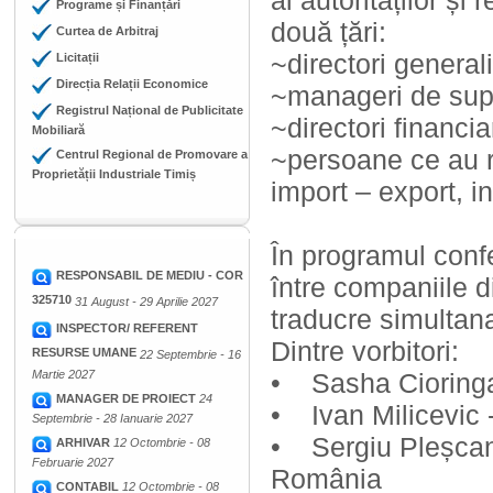
ai autorităților și
Programe și Finanțări
două țări:
Curtea de Arbitraj
~directori generali
Licitații
Direcția Relații Economice
~manageri de supp
Registrul Național de Publicitate
~directori financiar
Mobiliară
~persoane ce au r
Centrul Regional de Promovare a
Proprietății Industriale Timiș
import – export, i
În programul confer
RESPONSABIL DE MEDIU - COR
între companiile 
325710
31 August - 29 Aprilie 2027
traducre simultan
INSPECTOR/ REFERENT
Dintre vorbitori:
RESURSE UMANE
22 Septembrie - 16
Martie 2027
• Sasha Cioringa
MANAGER DE PROIECT
24
• Ivan Milicevic 
Septembrie - 28 Ianuarie 2027
• Sergiu Pleșcan 
ARHIVAR
12 Octombrie - 08
Februarie 2027
România
CONTABIL
12 Octombrie - 08