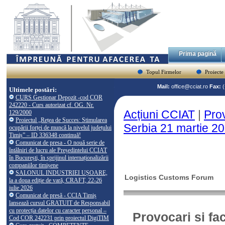
Prima pagină
Topul Firmelor
Proiecte
Mail:
office@cciat.ro
Fax:
Ultimele postări:
CURS Gestionar Depozit -cod COR
242220 - Curs autorizat cf. OG. Nr.
Acțiuni CCIAT
|
Prov
129/2000
Proiectul „Rețea de Succes: Stimularea
Serbia 21 martie 2
ocupării forței de muncă la nivelul județului
Timiș” – ID 336348 continuă!
Comunicat de presa - O nouă serie de
întâlniri de lucru ale Președintelui CCIAT
în București, în sprijinul internaționalizării
companiilor timișene
SALONUL INDUSTRIEI UȘOARE,
Logistics Customs Forum
la a doua ediție de vară, CRAFT, 22-26
iulie 2026
Comunicat de presă - CCIA Timiș
lansează cursul GRATUIT de Responsabil
cu protecția datelor cu caracter personal –
Provocari si fac
Cod COR 242231 prin proiectul DigiTIM