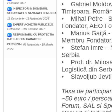
• Gabriel Moldova
Februarie 2027
INSPECTOR IN DOMENIUL
Timișoara, Român
SECURITATII SI SANATATII IN MUNCA
• Mihai Petre - 
19 Octombrie - 19 Noiembrie 2026
Fondator, AEO F
EXPERT ACHIZITII PUBLICE
26
Octombrie - 28 Februarie 2027
• Marius Gaiță -
RESPONSABIL CU PROTECTIA
Membru Fondator
DATELOR CU CARACTER
PERSONAL
09 Noiembrie - 15 Martie
• Stefan Imre – M
2027
Serbia
• Prof. dr. Milos
Logistică din Serb
• Slavoljub Jevti
Taxa de participar
~50 euro / persoa
Forum, SAL si Spe