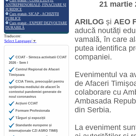
Curs gratuit - COMPETENŢE
21 martie
ANTREPRENORIALE, FINACIARE ŞI
JURIDICE
Curs gratuit- SICAP - ACHIZIŢII
PUBLICE
ARILOG
și
AEO 
Curs gratuit - EXPERT DEZVOLTARE
DURABILĂ
aducă noutăți educa
Traducere:
vamală, în care a
Select Language
▼
putea identifica pr
companiei.
CCIAT - Sinteza activitatii CCIAT
2026 - Sem I
Centrul Regional de Afaceri
Evenimentul va av
Timișoara
de Afaceri Timișoa
CCIA Timis, preocupări pentru
sprijinirea mediului de afaceri în
colaborare cu Am
contextul pandemiei generate de
noul coronavirus
Ambasada Republic
Acțiuni CCIAT
din Serbia.
Formare Profesionala
Târguri și expoziții
La eveniment sunt 
Standarde europene și
internaționale CZI ASRO TIMIȘ