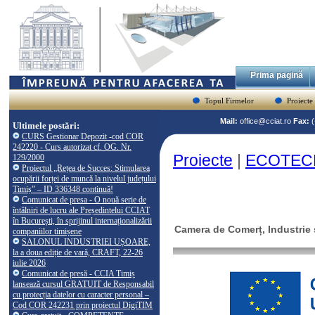
Prima pagină
Topul Firmelor
Proiecte
Mail:
office@cciat.ro
Fax:
Ultimele postări:
CURS Gestionar Depozit -cod COR
242220 - Curs autorizat cf. OG. Nr.
Proiecte
|
ECOTEC
129/2000
Proiectul „Rețea de Succes: Stimularea
ocupării forței de muncă la nivelul județului
Timiș” – ID 336348 continuă!
Comunicat de presa - O nouă serie de
întâlniri de lucru ale Președintelui CCIAT
în București, în sprijinul internaționalizării
Camera de Comerț, Industrie ș
companiilor timișene
SALONUL INDUSTRIEI UȘOARE,
la a doua ediție de vară, CRAFT, 22-26
iulie 2026
Comunicat de presă - CCIA Timiș
lansează cursul GRATUIT de Responsabil
cu protecția datelor cu caracter personal –
Cod COR 242231 prin proiectul DigiTIM