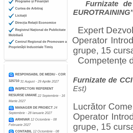
Programe și Finanțări
Furnizate de Fu
Curtea de Arbitraj
EUROTRAINING
Licitații
Direcția Relații Economice
Expert Dezvolt
Registrul Național de Publicitate
Mobiliară
Operator Introdu
Centrul Regional de Promovare a
Proprietății Industriale Timiș
grupe, 15 cur
Competențe di
RESPONSABIL DE MEDIU - COR
Furnizate de CC
325710
31 August - 29 Aprilie 2027
Est)
INSPECTOR/ REFERENT
RESURSE UMANE
22 Septembrie - 16
Martie 2027
Lucrător Comer
MANAGER DE PROIECT
24
Septembrie - 28 Ianuarie 2027
Operator Intro
ARHIVAR
12 Octombrie - 08
grupe, 15 cur
Februarie 2027
CONTABIL
12 Octombrie - 08