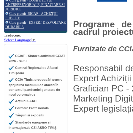
Curs gratuit - COMPETENŢE
ANTREPRENORIALE, FINACIARE ŞI
JURIDICE
Curs gratuit- SICAP - ACHIZIŢII
PUBLICE
Programe de 
Curs gratuit - EXPERT DEZVOLTARE
DURABILĂ
cadrul proiect
Traducere:
Select Language
▼
Furnizate de CC
CCIAT - Sinteza activitatii CCIAT
2026 - Sem I
Responsabil de
Centrul Regional de Afaceri
Timișoara
Expert Achiziți
CCIA Timis, preocupări pentru
sprijinirea mediului de afaceri în
Grafician PC - 
contextul pandemiei generate de
noul coronavirus
Marketing Digit
Acțiuni CCIAT
Expert legislaț
Formare Profesionala
Târguri și expoziții
Standarde europene și
internaționale CZI ASRO TIMIȘ