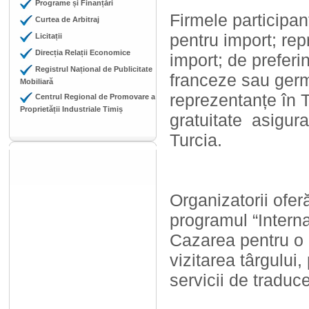
Programe și Finanțări
Firmele participan
Curtea de Arbitraj
pentru import; rep
Licitații
Direcția Relații Economice
import; de preferi
Registrul Național de Publicitate
franceze sau germ
Mobiliară
reprezentanțe în T
Centrul Regional de Promovare a
Proprietății Industriale Timiș
gratuitate asigur
Turcia.
Organizatorii oferă
programul “Intern
Cazarea pentru o 
vizitarea târgului,
servicii de traduce