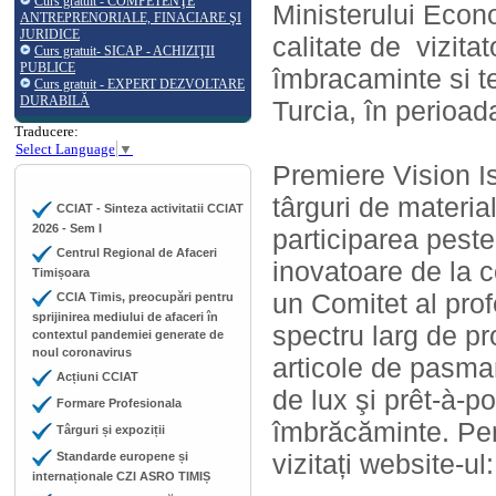
Curs gratuit - COMPETENŢE
Ministerului Econom
ANTREPRENORIALE, FINACIARE ŞI
JURIDICE
calitate de vizitat
Curs gratuit- SICAP - ACHIZIŢII
PUBLICE
îmbracaminte si 
Curs gratuit - EXPERT DEZVOLTARE
DURABILĂ
Turcia, în perioa
Traducere:
Select Language
▼
Premiere Vision Is
târguri de materia
CCIAT - Sinteza activitatii CCIAT
2026 - Sem I
participarea peste
Centrul Regional de Afaceri
inovatoare de la c
Timișoara
un Comitet al prof
CCIA Timis, preocupări pentru
sprijinirea mediului de afaceri în
spectru larg de pr
contextul pandemiei generate de
noul coronavirus
articole de pasman
Acțiuni CCIAT
de lux şi prêt-à-p
Formare Profesionala
îmbrăcăminte. Pen
Târguri și expoziții
vizitați website-u
Standarde europene și
internaționale CZI ASRO TIMIȘ