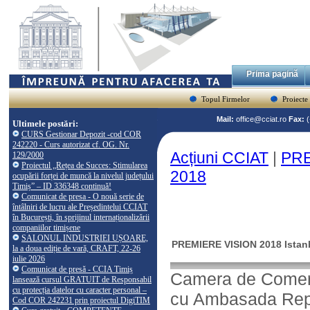
Prima pagină
Topul Firmelor
Proiecte
Mail:
office@cciat.ro
Fax:
Ultimele postări:
CURS Gestionar Depozit -cod COR
242220 - Curs autorizat cf. OG. Nr.
Acțiuni CCIAT
|
PRE
129/2000
Proiectul „Rețea de Succes: Stimularea
2018
ocupării forței de muncă la nivelul județului
Timiș” – ID 336348 continuă!
Comunicat de presa - O nouă serie de
întâlniri de lucru ale Președintelui CCIAT
în București, în sprijinul internaționalizării
companiilor timișene
SALONUL INDUSTRIEI UȘOARE,
PREMIERE VISION 2018 Istanbu
la a doua ediție de vară, CRAFT, 22-26
iulie 2026
Comunicat de presă - CCIA Timiș
Camera de Comerț, 
lansează cursul GRATUIT de Responsabil
cu protecția datelor cu caracter personal –
cu Ambasada Repu
Cod COR 242231 prin proiectul DigiTIM