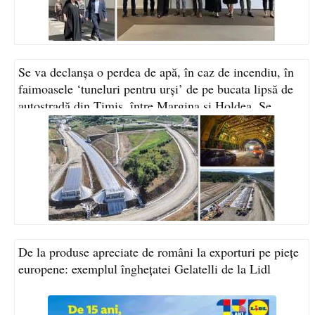
Se va declanșa o perdea de apă, în caz de incendiu, în
faimoasele ‘tuneluri pentru urși’ de pe bucata lipsă de
autostradă din Timiș, între Margina și Holdea. Se
montează echipamente de siguranță de ultimă generație
și începe fabricarea grinzilor ce vor fi așezate pe
structuri. VIDEO
De la produse apreciate de români la exporturi pe piețe
europene: exemplul înghețatei Gelatelli de la Lidl