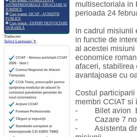
Curs gratuit - COMPETENŢE
multisectoriala 
ANTREPRENORIALE, FINACIARE ŞI
JURIDICE
perioada 24 febru
Curs gratuit- SICAP - ACHIZIŢII
PUBLICE
Curs gratuit - EXPERT DEZVOLTARE
DURABILĂ
In cadrul misiunii
Traducere:
in functie de inter
Select Language
▼
al acestei misiuni 
economice romano-a
CCIAT - Sinteza activitatii CCIAT
2026 - Sem I
afaceri, stabilire
Centrul Regional de Afaceri
avantajoase cu oa
Timișoara
CCIA Timis, preocupări pentru
sprijinirea mediului de afaceri în
Costul participar
contextul pandemiei generate de
noul coronavirus
membri CCIAT si i
Acțiuni CCIAT
- Bilet avion B
Formare Profesionala
- Cazare 7 nopt
Târguri și expoziții
- Asistenta din 
Standarde europene și
internaționale CZI ASRO TIMIȘ