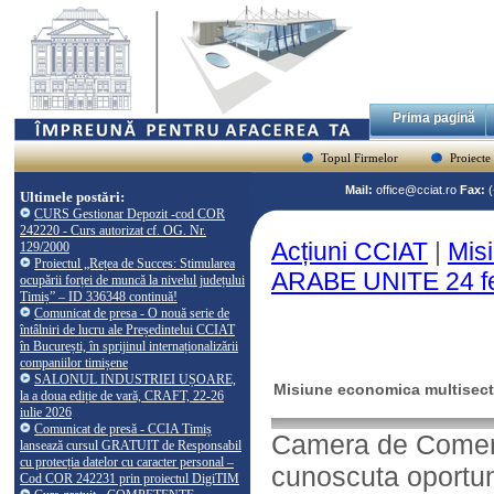
Prima pagină
Topul Firmelor
Proiecte
Mail:
office@cciat.ro
Fax:
Ultimele postări:
CURS Gestionar Depozit -cod COR
242220 - Curs autorizat cf. OG. Nr.
Acțiuni CCIAT
|
Mis
129/2000
Proiectul „Rețea de Succes: Stimularea
ARABE UNITE 24 fe
ocupării forței de muncă la nivelul județului
Timiș” – ID 336348 continuă!
Comunicat de presa - O nouă serie de
întâlniri de lucru ale Președintelui CCIAT
în București, în sprijinul internaționalizării
companiilor timișene
SALONUL INDUSTRIEI UȘOARE,
Misiune economica multisec
la a doua ediție de vară, CRAFT, 22-26
iulie 2026
Comunicat de presă - CCIA Timiș
Camera de Comert,
lansează cursul GRATUIT de Responsabil
cu protecția datelor cu caracter personal –
cunoscuta oportun
Cod COR 242231 prin proiectul DigiTIM