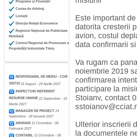
misiunii
Programe și Finanțări
Curtea de Arbitraj
Este important de
Licitații
Direcția Relații Economice
datorita cresterii p
Registrul Național de Publicitate
avion, costul depl
Mobiliară
data confirmarii si 
Centrul Regional de Promovare a
Proprietății Industriale Timiș
Va rugam ca pana 
noiembrie 2019 sa
RESPONSABIL DE MEDIU - COR
confirmarea inten
325710
31 August - 29 Aprilie 2027
participare la mi
INSPECTOR/ REFERENT
Stoianv, contact 
RESURSE UMANE
22 Septembrie - 16
Martie 2027
sstoianov@cciat.r
MANAGER DE PROIECT
24
Septembrie - 28 Ianuarie 2027
Ulterior inscrierii 
ARHIVAR
12 Octombrie - 08
Februarie 2027
la documentele ne
CONTABIL
12 Octombrie - 08