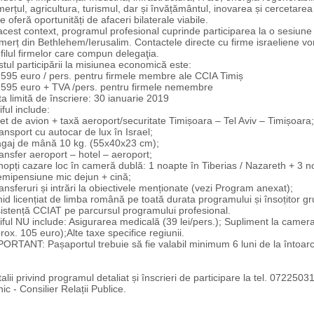
erțul, agricultura, turismul, dar și învățământul, inovarea și cercetare
e oferă oportunități de afaceri bilaterale viabile.
acest context, programul profesional cuprinde participarea la o sesiu
erț din Bethlehem/Ierusalim. Contactele directe cu firme israeliene vor 
filul firmelor care compun delegaţia.
tul participării la misiunea economică este:
595 euro / pers. pentru firmele membre ale CCIA Timiș
595 euro + TVA /pers. pentru firmele nemembre
a limită de înscriere: 30 ianuarie 2019
iful include:
let de avion + taxă aeroport/securitate Timișoara – Tel Aviv – Timișoara;
ansport cu autocar de lux în Israel;
agaj de mână 10 kg. (55x40x23 cm);
ansfer aeroport – hotel – aeroport;
nopți cazare loc în cameră dublă: 1 noapte în Tiberias / Nazareth + 3 
emipensiune mic dejun + cină;
ansferuri și intrări la obiectivele menționate (vezi Program anexat);
id licențiat de limba română pe toată durata programului și însoțitor gr
istență CCIAT pe parcursul programului profesional.
iful NU include: Asigurarea medicală (39 lei/pers.); Supliment la camer
rox. 105 euro);Alte taxe specifice regiunii.
ORTANT: Pașaportul trebuie să fie valabil minimum 6 luni de la întoarc
alii privind programul detaliat și înscrieri de participare la tel. 0722503
nic - Consilier Relații Publice.