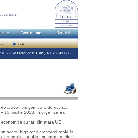
Localizare
icate
Evenimente
Servicii
re
Dotări
 490 771 Blv Eroilor de la Tisa: (+40) 256 490 772
 de afaceri timișeni care doresc să
 – 16 martie 2019, în organizarea
lor economice cu
țări din afara UE
 un sector high-tech crescând rapid în
ă, domeniul imobiliar, sectorul medical,