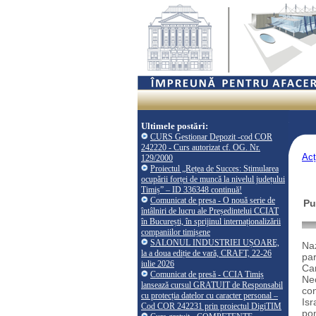
Ultimele postări:
CURS Gestionar Depozit -cod COR
242220 - Curs autorizat cf. OG. Nr.
Acț
129/2000
Proiectul „Rețea de Succes: Stimularea
ocupării forței de muncă la nivelul județului
Timiș” – ID 336348 continuă!
Comunicat de presa - O nouă serie de
Pu
întâlniri de lucru ale Președintelui CCIAT
în București, în sprijinul internaționalizării
companiilor timișene
SALONUL INDUSTRIEI UȘOARE,
Naz
la a doua ediție de vară, CRAFT, 22-26
par
iulie 2026
Cam
Comunicat de presă - CCIA Timiș
Nec
lansează cursul GRATUIT de Responsabil
con
cu protecția datelor cu caracter personal –
Isr
Cod COR 242231 prin proiectul DigiTIM
pon