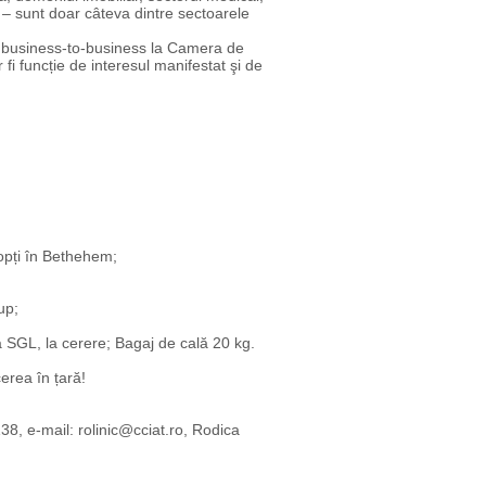
a – sunt doar câteva dintre sectoarele
ne business-to-business la Camera de
fi funcție de interesul manifestat şi de
nopți în Bethehem;
up;
a SGL, la cerere; Bagaj de cală 20 kg.
erea în țară!
138, e-mail: rolinic@cciat.ro, Rodica