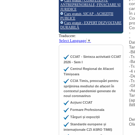
Curs gratuit - COMPETENŢE
com
ANTREPRENORIALE, FINACIARE ŞI
car
JURIDICE
În 
Curs gratuit- SICAP - ACHIZIŢII
Com
PUBLICE
pro
Curs gratuit - EXPERT DEZVOLTARE
DURABILĂ
Cos
- 
Traducere:
- 
Select Language
▼
Dat
Tar
-Bi
-Tr
CCIAT - Sinteza activitatii CCIAT
-B
2026 - Sem I
-Tr
Centrul Regional de Afaceri
-4 
Timișoara
-D
-Tr
CCIA Timis, preocupări pentru
-Gh
sprijinirea mediului de afaceri în
-As
contextul pandemiei generate de
Tar
noul coronavirus
(ap
Acțiuni CCIAT
IMP
Formare Profesionala
Târguri și expoziții
Det
Oli
Standarde europene și
internaționale CZI ASRO TIMIȘ