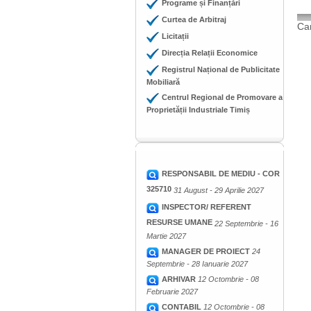
Programe și Finanțări
Curtea de Arbitraj
Cam
Licitații
Direcția Relații Economice
Registrul Național de Publicitate
Mobiliară
Centrul Regional de Promovare a
Proprietății Industriale Timiș
RESPONSABIL DE MEDIU - COR
325710
31 August - 29 Aprilie 2027
INSPECTOR/ REFERENT
RESURSE UMANE
22 Septembrie - 16
Martie 2027
MANAGER DE PROIECT
24
Septembrie - 28 Ianuarie 2027
ARHIVAR
12 Octombrie - 08
Februarie 2027
CONTABIL
12 Octombrie - 08