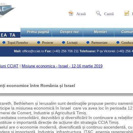
Acasă
Caută
Prima pagină
Despre noi
Membri
Comun
Topul Firmelor
Proiecte
Licitații
Parteneriate
Conduce
Mail:
office@cciat.ro
Fax:
(+40) 256 706 211
Telefoane:
P-ța Victoriei: (+40) 256
iuni CCIAT
|
Misiune economica - Israel - 12-16 martie 2019
nți economice între România și Israel
areth, Bethlehem și Ierusalim sunt destinaţiile propuse pentru oamenii
ticipe la misiunea economică în Israel care va avea loc în perioada 12
erei de Comerț, Industrie și Agricultură Timiș.
esitatea consolidării, dezvoltării și diversificării în continuare a relații
stituie o importantă direcție de acțiune din strategia CCIA Timiș.
aelul are o economie modernă, diversificată și continuu ascendentă, cu
dere și importanță. Industria, infrastructura, IT&C, energia regenerabil