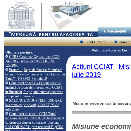
Prima pagină
Topul Firmelor
Proiecte
Mail:
office@cciat.ro
Fax:
Ultimele postări:
CURS Gestionar Depozit -cod COR
242220 - Curs autorizat cf. OG. Nr.
Acțiuni CCIAT
|
Mis
129/2000
Proiectul „Rețea de Succes: Stimularea
iulie 2019
ocupării forței de muncă la nivelul județului
Timiș” – ID 336348 continuă!
Comunicat de presa - O nouă serie de
întâlniri de lucru ale Președintelui CCIAT
în București, în sprijinul internaționalizării
companiilor timișene
SALONUL INDUSTRIEI UȘOARE,
Misiune economică timișeană
la a doua ediție de vară, CRAFT, 22-26
iulie 2026
Comunicat de presă - CCIA Timiș
lansează cursul GRATUIT de Responsabil
cu protecția datelor cu caracter personal –
Misiune economic
Cod COR 242231 prin proiectul DigiTIM