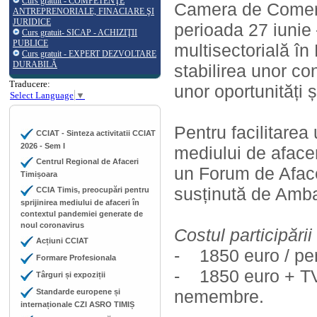
Curs gratuit - COMPETENŢE
Camera de Comerț,
ANTREPRENORIALE, FINACIARE ŞI
JURIDICE
perioada 27 iunie
Curs gratuit- SICAP - ACHIZIŢII
PUBLICE
multisectorială în
Curs gratuit - EXPERT DEZVOLTARE
DURABILĂ
stabilirea unor con
Traducere:
unor oportunități ș
Select Language
▼
Pentru facilitarea
CCIAT - Sinteza activitatii CCIAT
2026 - Sem I
mediului de afacer
Centrul Regional de Afaceri
un Forum de Aface
Timișoara
susținută de Amb
CCIA Timis, preocupări pentru
sprijinirea mediului de afaceri în
contextul pandemiei generate de
noul coronavirus
Costul participări
Acțiuni CCIAT
- 1850 euro / per
Formare Profesionala
- 1850 euro + TVA
Târguri și expoziții
nemembre.
Standarde europene și
internaționale CZI ASRO TIMIȘ