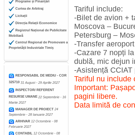
Programe și Finanțări
Tariful include:
Curtea de Arbitraj
-Bilet de avion + 
Licitații
Direcția Relații Economice
Moscova – Bucure
Registrul Național de Publicitate
Petersburg – Mos
Mobiliară
-Transfer aeroport
Centrul Regional de Promovare a
Proprietății Industriale Timiș
-Cazare 7 nopți la
dublă, mic dejun i
-Asistență CCIAT 
RESPONSABIL DE MEDIU - COR
Tariful nu include
325710
31 August - 29 Aprilie 2027
Important: Pașaport
INSPECTOR/ REFERENT
pagini libere.
RESURSE UMANE
22 Septembrie - 16
Martie 2027
Data limită de con
MANAGER DE PROIECT
24
Septembrie - 28 Ianuarie 2027
ARHIVAR
12 Octombrie - 08
Februarie 2027
CONTABIL
12 Octombrie - 08