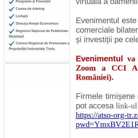
virtuală a oamenil
Programe și Finanțări
Curtea de Arbitraj
Licitații
Evenimentul este 
Direcția Relații Economice
comerciale bilatera
Registrul Național de Publicitate
Mobiliară
și investiții pe ce
Centrul Regional de Promovare a
Proprietății Industriale Timiș
Evenimentul
va
Zoom a CCI Ant
României).
Firmele timișene 
pot accesa
link-u
https://atso-org-t
pwd=YmxBV2E1R