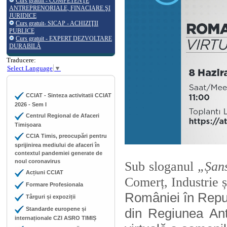
Curs gratuit - COMPETENŢE
ANTREPRENORIALE, FINACIARE ŞI
JURIDICE
Curs gratuit- SICAP - ACHIZIŢII
PUBLICE
Curs gratuit - EXPERT DEZVOLTARE
DURABILĂ
Traducere:
Select Language
▼
CCIAT - Sinteza activitatii CCIAT
2026 - Sem I
Centrul Regional de Afaceri
Timișoara
CCIA Timis, preocupări pentru
sprijinirea mediului de afaceri în
contextul pandemiei generate de
noul coronavirus
Sub sloganul
„Șans
Acțiuni CCIAT
Comerț, Industrie ș
Formare Profesionala
României în Repub
Târguri și expoziții
Standarde europene și
din Regiunea An
internaționale CZI ASRO TIMIȘ