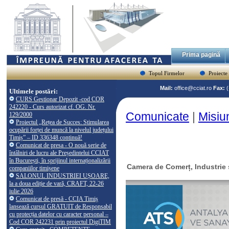
Prima pagină
Topul Firmelor
Proiecte
Mail:
office@cciat.ro
Fax:
Ultimele postări:
CURS Gestionar Depozit -cod COR
242220 - Curs autorizat cf. OG. Nr.
Comunicate
|
Misiu
129/2000
Proiectul „Rețea de Succes: Stimularea
ocupării forței de muncă la nivelul județului
Timiș” – ID 336348 continuă!
Comunicat de presa - O nouă serie de
întâlniri de lucru ale Președintelui CCIAT
în București, în sprijinul internaționalizării
Camera de Comerț, Industrie ș
companiilor timișene
SALONUL INDUSTRIEI UȘOARE,
la a doua ediție de vară, CRAFT, 22-26
iulie 2026
Comunicat de presă - CCIA Timiș
lansează cursul GRATUIT de Responsabil
cu protecția datelor cu caracter personal –
Cod COR 242231 prin proiectul DigiTIM