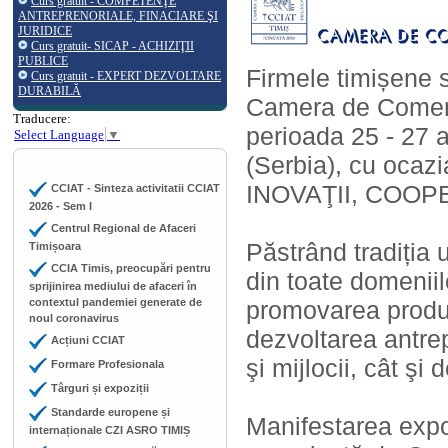
Curs gratuit - COMPETENŢE
ANTREPRENORIALE, FINACIARE ŞI
JURIDICE
Curs gratuit- SICAP - ACHIZIŢII
PUBLICE
Firmele timișene 
Curs gratuit - EXPERT DEZVOLTARE
DURABILĂ
Camera de Comerț,
Traducere:
perioada 25 - 27 
Select Language
▼
(Serbia), cu ocaz
INOVAŢII, COO
CCIAT - Sinteza activitatii CCIAT
2026 - Sem I
Centrul Regional de Afaceri
Păstrând tradiția 
Timișoara
CCIA Timis, preocupări pentru
din toate domeniile
sprijinirea mediului de afaceri în
contextul pandemiei generate de
promovarea producţi
noul coronavirus
dezvoltarea antrepr
Acțiuni CCIAT
şi mijlocii, cât şi
Formare Profesionala
Târguri și expoziții
Standarde europene și
Manifestarea expo
internaționale CZI ASRO TIMIȘ