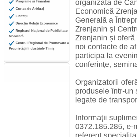
organizată de Ca
Programe și Finanțări
Curtea de Arbitraj
Economică Zrenjan
Licitații
Generală a Întrepr
Direcția Relații Economice
Zrenjanin şi Centru
Registrul Național de Publicitate
Zrenjanin și oferă
Mobiliară
Centrul Regional de Promovare a
noi contacte de afa
Proprietății Industriale Timiș
participa la eveni
conferințe, semin
Organizatorii ofer
produsele într-un 
legate de transpor
Informaţii suplimen
0372.185.285, e-
referent specialit