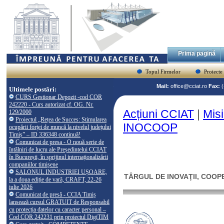
Prima pagină
Topul Firmelor
Proiecte
Mail:
office@cciat.ro
Fax:
Ultimele postări:
CURS Gestionar Depozit -cod COR
242220 - Curs autorizat cf. OG. Nr.
Acțiuni CCIAT
|
Mis
129/2000
Proiectul „Rețea de Succes: Stimularea
INOCOOP
ocupării forței de muncă la nivelul județului
Timiș” – ID 336348 continuă!
Comunicat de presa - O nouă serie de
întâlniri de lucru ale Președintelui CCIAT
în București, în sprijinul internaționalizării
companiilor timișene
SALONUL INDUSTRIEI UȘOARE,
TÂRGUL DE INOVAŢII, COO
la a doua ediție de vară, CRAFT, 22-26
iulie 2026
Comunicat de presă - CCIA Timiș
lansează cursul GRATUIT de Responsabil
cu protecția datelor cu caracter personal –
Cod COR 242231 prin proiectul DigiTIM