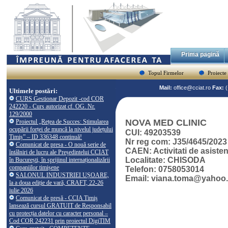
Prima pagină
Topul Firmelor
Proiecte
Mail:
office@cciat.ro
Fax:
Ultimele postări:
CURS Gestionar Depozit -cod COR
242220 - Curs autorizat cf. OG. Nr.
129/2000
NOVA MED CLINIC
Proiectul „Rețea de Succes: Stimularea
ocupării forței de muncă la nivelul județului
CUI: 49203539
Timiș” – ID 336348 continuă!
Nr reg com: J35/4645/2023
Comunicat de presa - O nouă serie de
CAEN: Activitati de asiste
întâlniri de lucru ale Președintelui CCIAT
Localitate: CHISODA
în București, în sprijinul internaționalizării
companiilor timișene
Telefon: 0758053014
SALONUL INDUSTRIEI UȘOARE,
Email: viana.toma@yahoo
la a doua ediție de vară, CRAFT, 22-26
iulie 2026
Comunicat de presă - CCIA Timiș
lansează cursul GRATUIT de Responsabil
cu protecția datelor cu caracter personal –
Cod COR 242231 prin proiectul DigiTIM