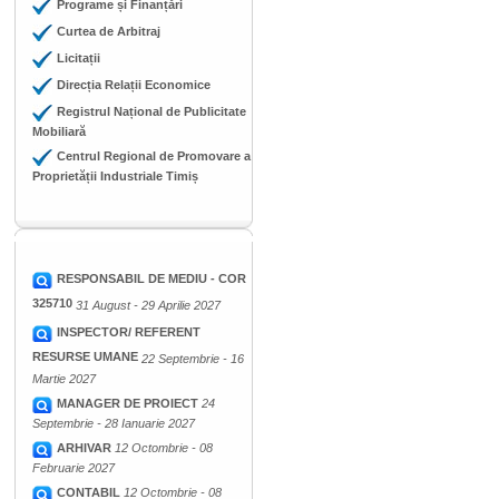
Programe și Finanțări
Curtea de Arbitraj
Licitații
Direcția Relații Economice
Registrul Național de Publicitate
Mobiliară
Centrul Regional de Promovare a
Proprietății Industriale Timiș
RESPONSABIL DE MEDIU - COR
325710
31 August - 29 Aprilie 2027
INSPECTOR/ REFERENT
RESURSE UMANE
22 Septembrie - 16
Martie 2027
MANAGER DE PROIECT
24
Septembrie - 28 Ianuarie 2027
ARHIVAR
12 Octombrie - 08
Februarie 2027
CONTABIL
12 Octombrie - 08