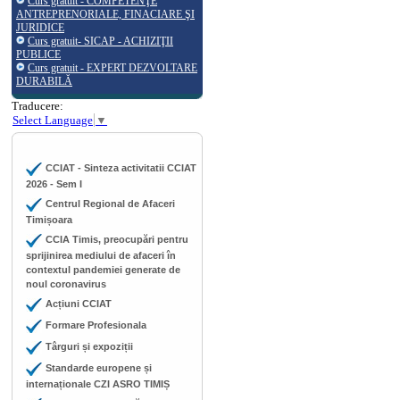
Curs gratuit - COMPETENŢE
ANTREPRENORIALE, FINACIARE ŞI
JURIDICE
Curs gratuit- SICAP - ACHIZIŢII
PUBLICE
Curs gratuit - EXPERT DEZVOLTARE
DURABILĂ
Traducere:
Select Language
▼
CCIAT - Sinteza activitatii CCIAT
2026 - Sem I
Centrul Regional de Afaceri
Timișoara
CCIA Timis, preocupări pentru
sprijinirea mediului de afaceri în
contextul pandemiei generate de
noul coronavirus
Acțiuni CCIAT
Formare Profesionala
Târguri și expoziții
Standarde europene și
internaționale CZI ASRO TIMIȘ