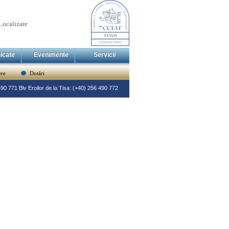
Localizare
icate
Evenimente
Servicii
re
Dotări
 490 771 Blv Eroilor de la Tisa: (+40) 256 490 772