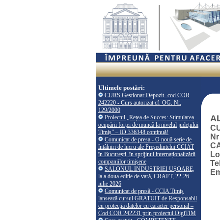
Ultimele postări:
CURS Gestionar Depozit -cod COR
242220 - Curs autorizat cf. OG. Nr.
129/2000
A
Proiectul „Rețea de Succes: Stimularea
ocupării forței de muncă la nivelul județului
CU
Timiș” – ID 336348 continuă!
Nr
Comunicat de presa - O nouă serie de
CA
întâlniri de lucru ale Președintelui CCIAT
Lo
în București, în sprijinul internaționalizării
companiilor timișene
Te
SALONUL INDUSTRIEI UȘOARE,
Em
la a doua ediție de vară, CRAFT, 22-26
iulie 2026
Comunicat de presă - CCIA Timiș
lansează cursul GRATUIT de Responsabil
cu protecția datelor cu caracter personal –
Cod COR 242231 prin proiectul DigiTIM