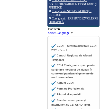
Curs gratuit - COMPETENŢE
ANTREPRENORIALE, FINACIARE ŞI
JURIDICE
Curs gratuit- SICAP - ACHIZIŢII
PUBLICE
Curs gratuit - EXPERT DEZVOLTARE
DURABILĂ
Traducere:
Select Language
▼
CCIAT - Sinteza activitatii CCIAT
2026 - Sem I
Centrul Regional de Afaceri
Timișoara
CCIA Timis, preocupări pentru
sprijinirea mediului de afaceri în
contextul pandemiei generate de
noul coronavirus
Acțiuni CCIAT
Formare Profesionala
Târguri și expoziții
Standarde europene și
internaționale CZI ASRO TIMIȘ