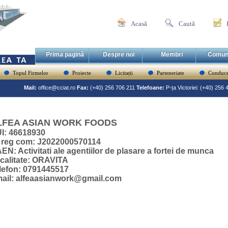
Acasă
Caută
Prima pagină
Despre noi
Membri
Comun
Topul Firmelor
Proiecte
Licitații
Parteneriate
Conduce
Mail:
office@cciat.ro
Fax:
(+40) 256 706 211
Telefoane:
P-ța Victoriei: (+40) 256
LFEA ASIAN WORK FOODS
I: 46618930
 reg com: J2022000570114
EN: Activitati ale agentiilor de plasare a fortei de munca
calitate: ORAVITA
lefon: 0791445517
ail: alfeaasianwork@gmail.com