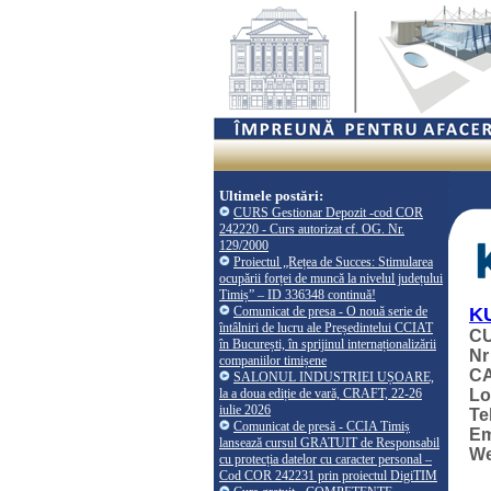
Ultimele postări:
CURS Gestionar Depozit -cod COR
242220 - Curs autorizat cf. OG. Nr.
129/2000
Proiectul „Rețea de Succes: Stimularea
ocupării forței de muncă la nivelul județului
Timiș” – ID 336348 continuă!
Comunicat de presa - O nouă serie de
K
întâlniri de lucru ale Președintelui CCIAT
CU
în București, în sprijinul internaționalizării
Nr
companiilor timișene
CA
SALONUL INDUSTRIEI UȘOARE,
la a doua ediție de vară, CRAFT, 22-26
Lo
iulie 2026
Te
Comunicat de presă - CCIA Timiș
Em
lansează cursul GRATUIT de Responsabil
W
cu protecția datelor cu caracter personal –
Cod COR 242231 prin proiectul DigiTIM