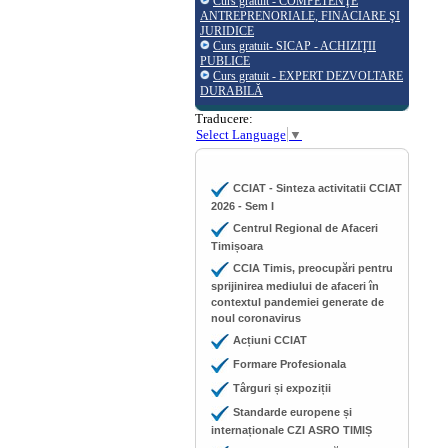
Curs gratuit - COMPETENŢE
ANTREPRENORIALE, FINACIARE ŞI
JURIDICE
Curs gratuit- SICAP - ACHIZIŢII
PUBLICE
Curs gratuit - EXPERT DEZVOLTARE
DURABILĂ
Traducere:
Select Language
▼
CCIAT - Sinteza activitatii CCIAT
2026 - Sem I
Centrul Regional de Afaceri
Timișoara
CCIA Timis, preocupări pentru
sprijinirea mediului de afaceri în
contextul pandemiei generate de
noul coronavirus
Acțiuni CCIAT
Formare Profesionala
Târguri și expoziții
Standarde europene și
internaționale CZI ASRO TIMIȘ