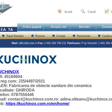
Acasă
Caută
Prima pagină
Despre noi
Membri
Comun
Topul Firmelor
Proiecte
Licitații
Parteneriate
Conduce
Mail:
office@cciat.ro
Fax:
(+40) 256 706 211
Telefoane:
P-ța Victoriei: (+40) 256
UCHINOX
I: 45169604
 reg com: J35/4497/2021
EN: Fabricarea de obiecte sanitare din ceramica
calitate: GHIRODA
lefon: 0787550446
ail: contact@kuchinox.com.ro; adina.olteanu@kuchinox.c
eb:
https://kuchinox.com.ro/en/home/