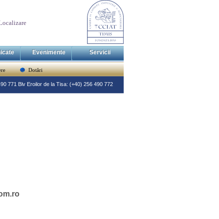
Localizare
icate
Evenimente
Servicii
re
Dotări
 490 771 Blv Eroilor de la Tisa: (+40) 256 490 772
om.ro