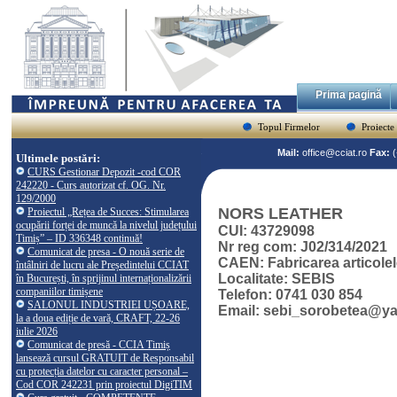
Prima pagină
Topul Firmelor
Proiecte
Mail:
office@cciat.ro
Fax:
Ultimele postări:
CURS Gestionar Depozit -cod COR
242220 - Curs autorizat cf. OG. Nr.
129/2000
NORS LEATHER
Proiectul „Rețea de Succes: Stimularea
ocupării forței de muncă la nivelul județului
CUI: 43729098
Timiș” – ID 336348 continuă!
Nr reg com: J02/314/2021
Comunicat de presa - O nouă serie de
CAEN: Fabricarea articolel
întâlniri de lucru ale Președintelui CCIAT
Localitate: SEBIS
în București, în sprijinul internaționalizării
companiilor timișene
Telefon: 0741 030 854
SALONUL INDUSTRIEI UȘOARE,
Email: sebi_sorobetea@y
la a doua ediție de vară, CRAFT, 22-26
iulie 2026
Comunicat de presă - CCIA Timiș
lansează cursul GRATUIT de Responsabil
cu protecția datelor cu caracter personal –
Cod COR 242231 prin proiectul DigiTIM