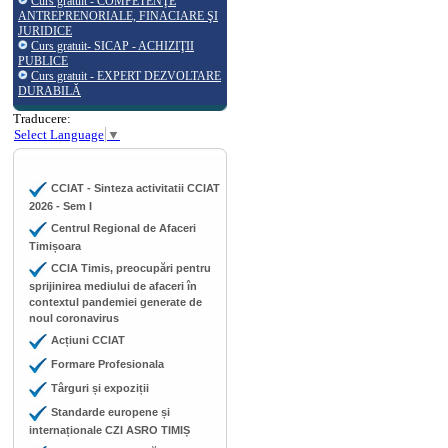
Curs gratuit - COMPETENŢE
ANTREPRENORIALE, FINACIARE ŞI
JURIDICE
Curs gratuit- SICAP - ACHIZIŢII
PUBLICE
Curs gratuit - EXPERT DEZVOLTARE
DURABILĂ
Traducere:
Select Language
▼
CCIAT - Sinteza activitatii CCIAT
2026 - Sem I
Centrul Regional de Afaceri
Timișoara
CCIA Timis, preocupări pentru
sprijinirea mediului de afaceri în
contextul pandemiei generate de
noul coronavirus
Acțiuni CCIAT
Formare Profesionala
Târguri și expoziții
Standarde europene și
internaționale CZI ASRO TIMIȘ