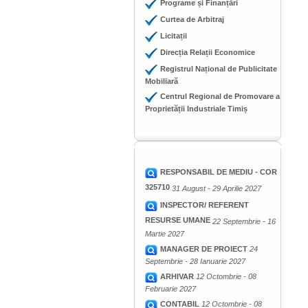
Programe și Finanțări
Curtea de Arbitraj
Licitații
Direcția Relații Economice
Registrul Național de Publicitate
Mobiliară
Centrul Regional de Promovare a
Proprietății Industriale Timiș
RESPONSABIL DE MEDIU - COR
325710
31 August - 29 Aprilie 2027
INSPECTOR/ REFERENT
RESURSE UMANE
22 Septembrie - 16
Martie 2027
MANAGER DE PROIECT
24
Septembrie - 28 Ianuarie 2027
ARHIVAR
12 Octombrie - 08
Februarie 2027
CONTABIL
12 Octombrie - 08