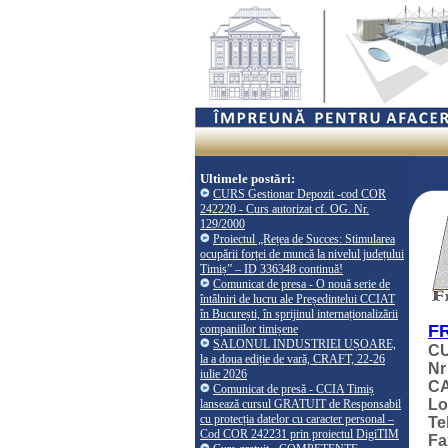
Ultimele postări:
CURS Gestionar Depozit -cod COR
242220 - Curs autorizat cf. OG. Nr.
129/2000
Proiectul „Rețea de Succes: Stimularea
ocupării forței de muncă la nivelul județului
Timiș” – ID 336348 continuă!
Comunicat de presa - O nouă serie de
întâlniri de lucru ale Președintelui CCIAT
în București, în sprijinul internaționalizării
F
companiilor timișene
SALONUL INDUSTRIEI UȘOARE,
CU
la a doua ediție de vară, CRAFT, 22-26
Nr
iulie 2026
C
Comunicat de presă - CCIA Timiș
Lo
lansează cursul GRATUIT de Responsabil
cu protecția datelor cu caracter personal –
Te
Cod COR 242231 prin proiectul DigiTIM
Fa