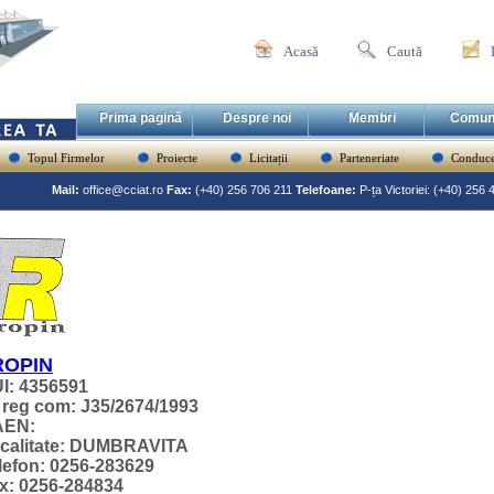
Acasă
Caută
Prima pagină
Despre noi
Membri
Comun
Topul Firmelor
Proiecte
Licitații
Parteneriate
Conduce
Mail:
office@cciat.ro
Fax:
(+40) 256 706 211
Telefoane:
P-ța Victoriei: (+40) 256
ROPIN
I: 4356591
 reg com: J35/2674/1993
AEN:
calitate: DUMBRAVITA
lefon: 0256-283629
x: 0256-284834