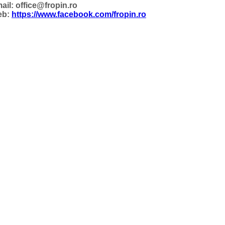
ail: office@fropin.ro
eb:
https://www.facebook.com/fropin.ro