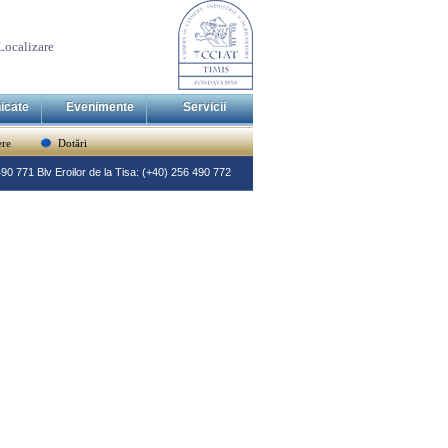
Localizare
icate
Evenimente
Servicii
re
Dotări
 490 771 Blv Eroilor de la Tisa: (+40) 256 490 772