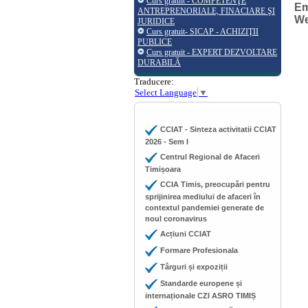
Curs gratuit - COMPETENŢE
Em
ANTREPRENORIALE, FINACIARE ŞI
W
JURIDICE
Curs gratuit- SICAP - ACHIZIŢII
PUBLICE
Curs gratuit - EXPERT DEZVOLTARE
DURABILĂ
Traducere:
Select Language
▼
CCIAT - Sinteza activitatii CCIAT
2026 - Sem I
Centrul Regional de Afaceri
Timișoara
CCIA Timis, preocupări pentru
sprijinirea mediului de afaceri în
contextul pandemiei generate de
noul coronavirus
Acțiuni CCIAT
Formare Profesionala
Târguri și expoziții
Standarde europene și
internaționale CZI ASRO TIMIȘ