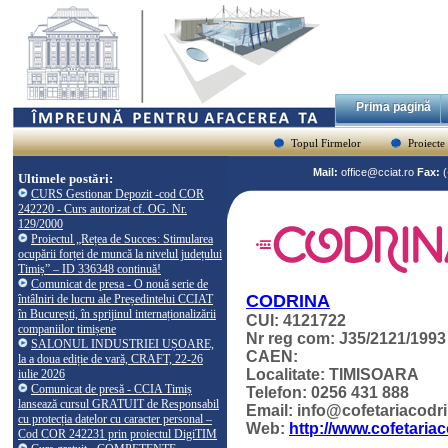
Prima pagină
Topul Firmelor
Proiecte
Mail:
office@cciat.ro
Fax:
Ultimele postări:
CURS Gestionar Depozit -cod COR
242220 - Curs autorizat cf. OG. Nr.
129/2000
Proiectul „Rețea de Succes: Stimularea
ocupării forței de muncă la nivelul județului
Timiș” – ID 336348 continuă!
Comunicat de presa - O nouă serie de
CODRINA
întâlniri de lucru ale Președintelui CCIAT
în București, în sprijinul internaționalizării
CUI: 4121722
companiilor timișene
Nr reg com: J35/2121/1993
SALONUL INDUSTRIEI UȘOARE,
CAEN:
la a doua ediție de vară, CRAFT, 22-26
Localitate: TIMISOARA
iulie 2026
Comunicat de presă - CCIA Timiș
Telefon: 0256 431 888
lansează cursul GRATUIT de Responsabil
Email: info@cofetariacodri
cu protecția datelor cu caracter personal –
Web:
http://www.cofetariac
Cod COR 242231 prin proiectul DigiTIM