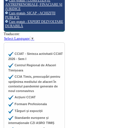
Curs gratuit - COMPETENŢE
ANTREPRENORIALE, FINACIARE ŞI
JURIDICE
Curs gratuit- SICAP - ACHIZIŢII
PUBLICE
Curs gratuit - EXPERT DEZVOLTARE
DURABILĂ
Traducere:
Select Language
▼
CCIAT - Sinteza activitatii CCIAT
2026 - Sem I
Centrul Regional de Afaceri
Timișoara
CCIA Timis, preocupări pentru
sprijinirea mediului de afaceri în
contextul pandemiei generate de
noul coronavirus
Acțiuni CCIAT
Formare Profesionala
Târguri și expoziții
Standarde europene și
internaționale CZI ASRO TIMIȘ