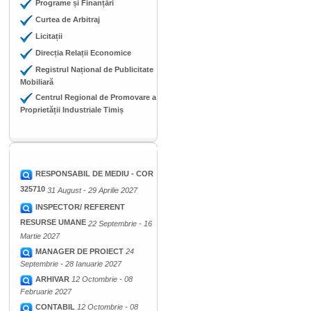
Programe și Finanțări
Curtea de Arbitraj
Licitații
Direcția Relații Economice
Registrul Național de Publicitate
Mobiliară
Centrul Regional de Promovare a
Proprietății Industriale Timiș
RESPONSABIL DE MEDIU - COR
325710
31 August - 29 Aprilie 2027
INSPECTOR/ REFERENT
RESURSE UMANE
22 Septembrie - 16
Martie 2027
MANAGER DE PROIECT
24
Septembrie - 28 Ianuarie 2027
ARHIVAR
12 Octombrie - 08
Februarie 2027
CONTABIL
12 Octombrie - 08