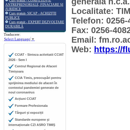
generala n.c.a.
Curs gratuit - COMPETENŢE
ANTREPRENORIALE, FINACIARE ŞI
Localitate: T
JURIDICE
Curs gratuit- SICAP - ACHIZIŢII
PUBLICE
Telefon: 0256
Curs gratuit - EXPERT DEZVOLTARE
DURABILĂ
Fax: 0256-408
Traducere:
Email: fm.ro.
Select Language
▼
Web:
https://f
CCIAT - Sinteza activitatii CCIAT
2026 - Sem I
Centrul Regional de Afaceri
Timișoara
CCIA Timis, preocupări pentru
sprijinirea mediului de afaceri în
contextul pandemiei generate de
noul coronavirus
Acțiuni CCIAT
Formare Profesionala
Târguri și expoziții
Standarde europene și
internaționale CZI ASRO TIMIȘ