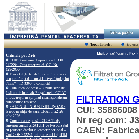
Prima pagină
Topul Firmelor
Proiecte
Mail:
office@cciat.ro
Fax:
Ultimele postări:
CURS Gestionar Depozit -cod COR
242220 - Curs autorizat cf. OG. Nr.
129/2000
Proiectul „Rețea de Succes: Stimularea
ocupării forței de muncă la nivelul județului
Timiș” – ID 336348 continuă!
Comunicat de presa - O nouă serie de
întâlniri de lucru ale Președintelui CCIAT
FILTRATION 
în București, în sprijinul internaționalizării
companiilor timișene
SALONUL INDUSTRIEI UȘOARE,
CUI: 35886008
la a doua ediție de vară, CRAFT, 22-26
iulie 2026
Nr reg com: J3
Comunicat de presă - CCIA Timiș
lansează cursul GRATUIT de Responsabil
CAEN: Fabricare
cu protecția datelor cu caracter personal –
Cod COR 242231 prin proiectul DigiTIM