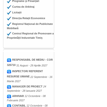
Programe și Finanțări
Curtea de Arbitraj
Licitații
Direcția Relații Economice
Registrul Național de Publicitate
Mobiliară
Centrul Regional de Promovare a
Proprietății Industriale Timiș
RESPONSABIL DE MEDIU - COR
325710
31 August - 29 Aprilie 2027
INSPECTOR/ REFERENT
RESURSE UMANE
22 Septembrie - 16
Martie 2027
MANAGER DE PROIECT
24
Septembrie - 28 Ianuarie 2027
ARHIVAR
12 Octombrie - 08
Februarie 2027
CONTABIL
12 Octombrie - 08