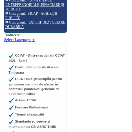
Curs gratuit - COMPETENŢE
ANTREPRENORIALE, FINACIARE ŞI
JURIDICE
Curs gratuit- SICAP - ACHIZIŢII
PUBLICE
Curs gratuit - EXPERT DEZVOLTARE
DURABILĂ
Traducere:
Select Language
▼
CCIAT - Sinteza activitatii CCIAT
2026 - Sem I
Centrul Regional de Afaceri
Timișoara
CCIA Timis, preocupări pentru
sprijinirea mediului de afaceri în
contextul pandemiei generate de
noul coronavirus
Acțiuni CCIAT
Formare Profesionala
Târguri și expoziții
Standarde europene și
internaționale CZI ASRO TIMIȘ