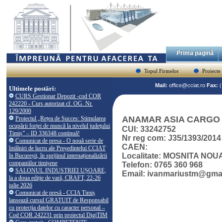
Prima pagină
Topul Firmelor
Proiecte
Mail:
office@cciat.ro
Fax:
Ultimele postări:
CURS Gestionar Depozit -cod COR
242220 - Curs autorizat cf. OG. Nr.
129/2000
ANAMAR ASIA CARGO
Proiectul „Rețea de Succes: Stimularea
ocupării forței de muncă la nivelul județului
CUI: 33242752
Timiș” – ID 336348 continuă!
Nr reg com: J35/1393/2014
Comunicat de presa - O nouă serie de
CAEN:
întâlniri de lucru ale Președintelui CCIAT
Localitate: MOSNITA NOU
în București, în sprijinul internaționalizării
companiilor timișene
Telefon: 0765 360 968
SALONUL INDUSTRIEI UȘOARE,
Email: ivanmariustm@gma
la a doua ediție de vară, CRAFT, 22-26
iulie 2026
Comunicat de presă - CCIA Timiș
lansează cursul GRATUIT de Responsabil
cu protecția datelor cu caracter personal –
Cod COR 242231 prin proiectul DigiTIM