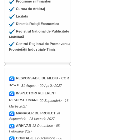
Programe și Finanțări
Curtea de Arbitraj
Licitații
Direcția Relații Economice
Registrul Național de Publicitate
Mobiliară
Centrul Regional de Promovare a
Proprietății Industriale Timiș
RESPONSABIL DE MEDIU - COR
325710
31 August - 29 Aprilie 2027
INSPECTOR/ REFERENT
RESURSE UMANE
22 Septembrie - 16
Martie 2027
MANAGER DE PROIECT
24
Septembrie - 28 Ianuarie 2027
ARHIVAR
12 Octombrie - 08
Februarie 2027
CONTABIL
12 Octombrie - 08