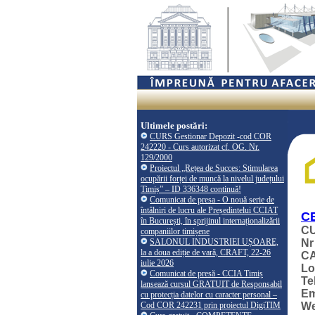
Ultimele postări:
CURS Gestionar Depozit -cod COR
242220 - Curs autorizat cf. OG. Nr.
129/2000
Proiectul „Rețea de Succes: Stimularea
ocupării forței de muncă la nivelul județului
Timiș” – ID 336348 continuă!
Comunicat de presa - O nouă serie de
întâlniri de lucru ale Președintelui CCIAT
C
în București, în sprijinul internaționalizării
CU
companiilor timișene
SALONUL INDUSTRIEI UȘOARE,
Nr
la a doua ediție de vară, CRAFT, 22-26
CA
iulie 2026
Lo
Comunicat de presă - CCIA Timiș
Te
lansează cursul GRATUIT de Responsabil
Em
cu protecția datelor cu caracter personal –
Cod COR 242231 prin proiectul DigiTIM
W