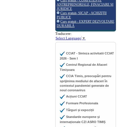
Curs gratuit - COMPETENŢE
ANTREPRENORIALE, FINACIARE ŞI
JURIDICE
Curs gratuit- SICAP - ACHIZIŢII
PUBLICE
Curs gratuit - EXPERT DEZVOLTARE
DURABILĂ
Traducere:
Select Language
▼
CCIAT - Sinteza activitatii CCIAT
2026 - Sem I
Centrul Regional de Afaceri
Timișoara
CCIA Timis, preocupări pentru
sprijinirea mediului de afaceri în
contextul pandemiei generate de
noul coronavirus
Acțiuni CCIAT
Formare Profesionala
Târguri și expoziții
Standarde europene și
internaționale CZI ASRO TIMIȘ