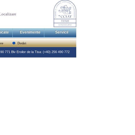
Localizare
icate
Evenimente
Servicii
re
Dotări
 490 771 Blv Eroilor de la Tisa: (+40) 256 490 772