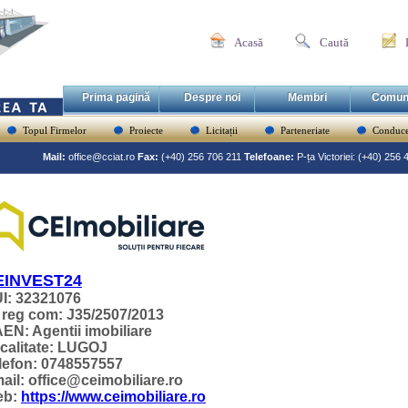
Acasă
Caută
Prima pagină
Despre noi
Membri
Comun
Topul Firmelor
Proiecte
Licitații
Parteneriate
Conduce
Mail:
office@cciat.ro
Fax:
(+40) 256 706 211
Telefoane:
P-ța Victoriei: (+40) 256
EINVEST24
I: 32321076
 reg com: J35/2507/2013
EN: Agentii imobiliare
calitate: LUGOJ
lefon: 0748557557
ail: office@ceimobiliare.ro
eb:
https://www.ceimobiliare.ro