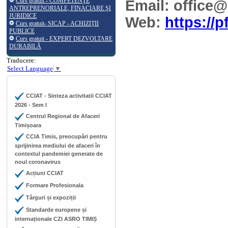
Curs gratuit - COMPETENŢE
Email: office@
ANTREPRENORIALE, FINACIARE ŞI
JURIDICE
Web:
https://p
Curs gratuit- SICAP - ACHIZIŢII
PUBLICE
Curs gratuit - EXPERT DEZVOLTARE
DURABILĂ
Traducere:
Select Language
▼
CCIAT - Sinteza activitatii CCIAT
2026 - Sem I
Centrul Regional de Afaceri
Timișoara
CCIA Timis, preocupări pentru
sprijinirea mediului de afaceri în
contextul pandemiei generate de
noul coronavirus
Acțiuni CCIAT
Formare Profesionala
Târguri și expoziții
Standarde europene și
internaționale CZI ASRO TIMIȘ