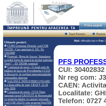
Prima pagină
Topul Firmelor
Proiecte
Mail:
office@cciat.ro
Fax:
Ultimele postări:
CURS Gestionar Depozit -cod COR
242220 - Curs autorizat cf. OG. Nr.
129/2000
Proiectul „Rețea de Succes: Stimularea
PFS PROFESS
ocupării forței de muncă la nivelul județului
Timiș” – ID 336348 continuă!
Comunicat de presa - O nouă serie de
CUI: 30402832
întâlniri de lucru ale Președintelui CCIAT
în București, în sprijinul internaționalizării
Nr reg com: J
companiilor timișene
SALONUL INDUSTRIEI UȘOARE,
CAEN: Activitat
la a doua ediție de vară, CRAFT, 22-26
iulie 2026
Localitate: G
Comunicat de presă - CCIA Timiș
lansează cursul GRATUIT de Responsabil
Telefon: 0727 
cu protecția datelor cu caracter personal –
Cod COR 242231 prin proiectul DigiTIM