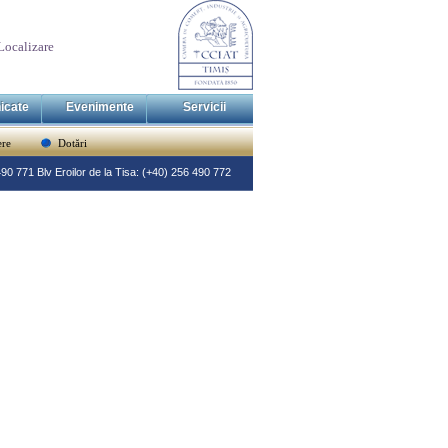
Localizare
icate
Evenimente
Servicii
re
Dotări
 490 771 Blv Eroilor de la Tisa: (+40) 256 490 772