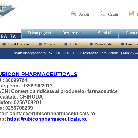
Acasă
Caută
Prima pagină
Despre noi
Membri
Comun
Topul Firmelor
Proiecte
Licitații
Parteneriate
Conduce
Mail:
office@cciat.ro
Fax:
(+40) 256 706 211
Telefoane:
P-ța Victoriei: (+40) 256
UBICON PHARMACEUTICALS
I: 30099764
 reg com: J35/996/2012
EN: Comert cu ridicata al produselor farmaceutice
calitate: GHIRODA
lefon: 0256708201
x: 0256708209
ail: contact@rubiconpharmaceuticals.ro
eb:
https://rubiconpharmaceuticals.ro/