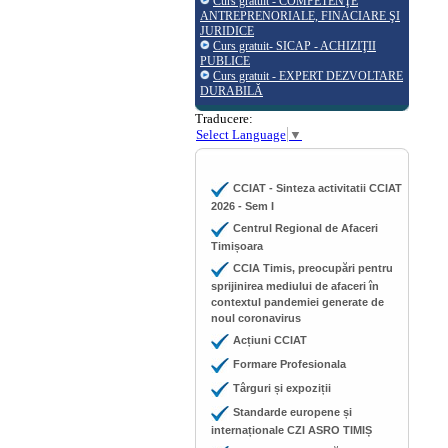
Curs gratuit - COMPETENŢE
ANTREPRENORIALE, FINACIARE ŞI
JURIDICE
Curs gratuit- SICAP - ACHIZIŢII
PUBLICE
Curs gratuit - EXPERT DEZVOLTARE
DURABILĂ
Traducere:
Select Language
▼
CCIAT - Sinteza activitatii CCIAT
2026 - Sem I
Centrul Regional de Afaceri
Timișoara
CCIA Timis, preocupări pentru
sprijinirea mediului de afaceri în
contextul pandemiei generate de
noul coronavirus
Acțiuni CCIAT
Formare Profesionala
Târguri și expoziții
Standarde europene și
internaționale CZI ASRO TIMIȘ