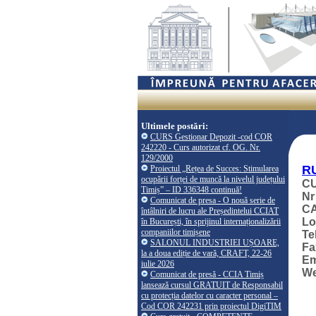
Ultimele postări:
CURS Gestionar Depozit -cod COR
242220 - Curs autorizat cf. OG. Nr.
129/2000
R
Proiectul „Rețea de Succes: Stimularea
ocupării forței de muncă la nivelul județului
CU
Timiș” – ID 336348 continuă!
Nr
Comunicat de presa - O nouă serie de
CA
întâlniri de lucru ale Președintelui CCIAT
Lo
în București, în sprijinul internaționalizării
companiilor timișene
Te
SALONUL INDUSTRIEI UȘOARE,
Fa
la a doua ediție de vară, CRAFT, 22-26
Em
iulie 2026
W
Comunicat de presă - CCIA Timiș
lansează cursul GRATUIT de Responsabil
cu protecția datelor cu caracter personal –
Cod COR 242231 prin proiectul DigiTIM