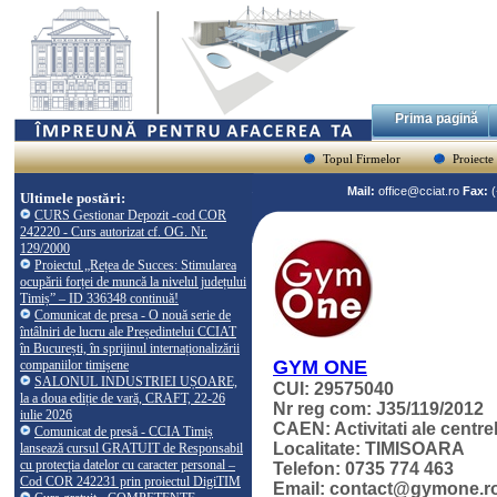
Prima pagină
Topul Firmelor
Proiecte
Mail:
office@cciat.ro
Fax:
Ultimele postări:
CURS Gestionar Depozit -cod COR
242220 - Curs autorizat cf. OG. Nr.
129/2000
Proiectul „Rețea de Succes: Stimularea
ocupării forței de muncă la nivelul județului
Timiș” – ID 336348 continuă!
Comunicat de presa - O nouă serie de
întâlniri de lucru ale Președintelui CCIAT
în București, în sprijinul internaționalizării
GYM ONE
companiilor timișene
SALONUL INDUSTRIEI UȘOARE,
CUI: 29575040
la a doua ediție de vară, CRAFT, 22-26
Nr reg com: J35/119/2012
iulie 2026
CAEN: Activitati ale centre
Comunicat de presă - CCIA Timiș
Localitate: TIMISOARA
lansează cursul GRATUIT de Responsabil
cu protecția datelor cu caracter personal –
Telefon: 0735 774 463
Cod COR 242231 prin proiectul DigiTIM
Email: contact@gymone.r