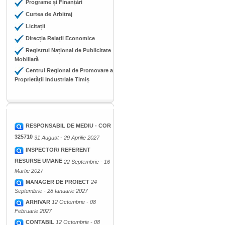
Programe și Finanțări
Curtea de Arbitraj
Licitații
Direcția Relații Economice
Registrul Național de Publicitate
Mobiliară
Centrul Regional de Promovare a
Proprietății Industriale Timiș
RESPONSABIL DE MEDIU - COR
325710
31 August - 29 Aprilie 2027
INSPECTOR/ REFERENT
RESURSE UMANE
22 Septembrie - 16
Martie 2027
MANAGER DE PROIECT
24
Septembrie - 28 Ianuarie 2027
ARHIVAR
12 Octombrie - 08
Februarie 2027
CONTABIL
12 Octombrie - 08