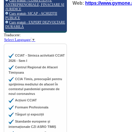
Curs gratuit - COMPETENŢE
Web:
https://www.gymone.
ANTREPRENORIALE, FINACIARE ŞI
JURIDICE
Curs gratuit- SICAP - ACHIZIŢII
PUBLICE
Curs gratuit - EXPERT DEZVOLTARE
DURABILĂ
Traducere:
Select Language
▼
CCIAT - Sinteza activitatii CCIAT
2026 - Sem I
Centrul Regional de Afaceri
Timișoara
CCIA Timis, preocupări pentru
sprijinirea mediului de afaceri în
contextul pandemiei generate de
noul coronavirus
Acțiuni CCIAT
Formare Profesionala
Târguri și expoziții
Standarde europene și
internaționale CZI ASRO TIMIȘ