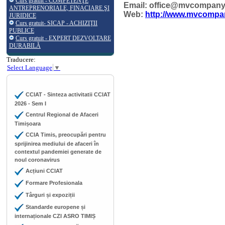
Curs gratuit - COMPETENŢE
Email: office@mvcompany
ANTREPRENORIALE, FINACIARE ŞI
Web:
http://www.mvcompa
JURIDICE
Curs gratuit- SICAP - ACHIZIŢII
PUBLICE
Curs gratuit - EXPERT DEZVOLTARE
DURABILĂ
Traducere:
Select Language
▼
CCIAT - Sinteza activitatii CCIAT
2026 - Sem I
Centrul Regional de Afaceri
Timișoara
CCIA Timis, preocupări pentru
sprijinirea mediului de afaceri în
contextul pandemiei generate de
noul coronavirus
Acțiuni CCIAT
Formare Profesionala
Târguri și expoziții
Standarde europene și
internaționale CZI ASRO TIMIȘ