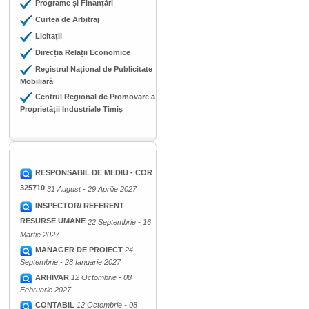
Programe și Finanțări
Curtea de Arbitraj
Licitații
Direcția Relații Economice
Registrul Național de Publicitate
Mobiliară
Centrul Regional de Promovare a
Proprietății Industriale Timiș
RESPONSABIL DE MEDIU - COR
325710
31 August - 29 Aprilie 2027
INSPECTOR/ REFERENT
RESURSE UMANE
22 Septembrie - 16
Martie 2027
MANAGER DE PROIECT
24
Septembrie - 28 Ianuarie 2027
ARHIVAR
12 Octombrie - 08
Februarie 2027
CONTABIL
12 Octombrie - 08