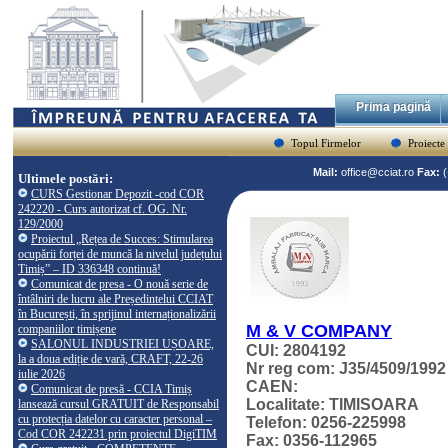
Prima pagină
Topul Firmelor
Proiecte
Mail:
office@cciat.ro
Fax:
Ultimele postări:
CURS Gestionar Depozit -cod COR
242220 - Curs autorizat cf. OG. Nr.
129/2000
Proiectul „Rețea de Succes: Stimularea
ocupării forței de muncă la nivelul județului
Timiș” – ID 336348 continuă!
Comunicat de presa - O nouă serie de
întâlniri de lucru ale Președintelui CCIAT
în București, în sprijinul internaționalizării
M & V COMPANY
companiilor timișene
SALONUL INDUSTRIEI UȘOARE,
CUI: 2804192
la a doua ediție de vară, CRAFT, 22-26
Nr reg com: J35/4509/1992
iulie 2026
CAEN:
Comunicat de presă - CCIA Timiș
Localitate: TIMISOARA
lansează cursul GRATUIT de Responsabil
cu protecția datelor cu caracter personal –
Telefon: 0256-225998
Cod COR 242231 prin proiectul DigiTIM
Fax: 0356-112965