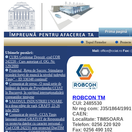
Prima pagină
Topul Firmelor
Proiecte
Mail:
office@cciat.ro
Fax:
Ultimele postări:
CURS Gestionar Depozit -cod COR
242220 - Curs autorizat cf. OG. Nr.
129/2000
Proiectul „Rețea de Succes: Stimularea
ocupării forței de muncă la nivelul județului
Timiș” – ID 336348 continuă!
Comunicat de presa - O nouă serie de
întâlniri de lucru ale Președintelui CCIAT
în București, în sprijinul internaționalizării
ROBCON TM
companiilor timișene
SALONUL INDUSTRIEI UȘOARE,
CUI: 2485530
la a doua ediție de vară, CRAFT, 22-26
Nr reg com: J35/1864/1991
iulie 2026
CAEN:
Comunicat de presă - CCIA Timiș
Localitate: TIMISOARA
lansează cursul GRATUIT de Responsabil
cu protecția datelor cu caracter personal –
Telefon: 0256 220 920
Cod COR 242231 prin proiectul DigiTIM
Fax: 0256 490 102