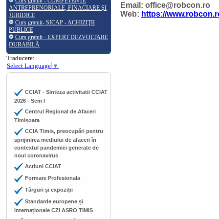
Curs gratuit - COMPETENŢE
Email: office@robcon.ro
ANTREPRENORIALE, FINACIARE ŞI
Web:
https://www.robcon.r
JURIDICE
Curs gratuit- SICAP - ACHIZIŢII
PUBLICE
Curs gratuit - EXPERT DEZVOLTARE
DURABILĂ
Traducere:
Select Language
▼
CCIAT - Sinteza activitatii CCIAT
2026 - Sem I
Centrul Regional de Afaceri
Timișoara
CCIA Timis, preocupări pentru
sprijinirea mediului de afaceri în
contextul pandemiei generate de
noul coronavirus
Acțiuni CCIAT
Formare Profesionala
Târguri și expoziții
Standarde europene și
internaționale CZI ASRO TIMIȘ