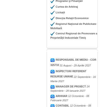
Programe și Finanțări
Curtea de Arbitraj
Licitații
Direcția Relații Economice
Registrul Național de Publicitate
Mobiliară
Centrul Regional de Promovare a
Proprietății Industriale Timiș
RESPONSABIL DE MEDIU - COR
325710
31 August - 29 Aprilie 2027
INSPECTOR/ REFERENT
RESURSE UMANE
22 Septembrie - 16
Martie 2027
MANAGER DE PROIECT
24
Septembrie - 28 Ianuarie 2027
ARHIVAR
12 Octombrie - 08
Februarie 2027
CONTABIL
12 Octombrie - 08