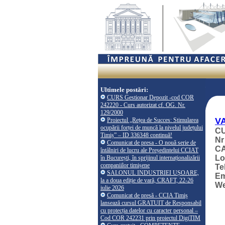
Ultimele postări:
CURS Gestionar Depozit -cod COR
242220 - Curs autorizat cf. OG. Nr.
129/2000
V
Proiectul „Rețea de Succes: Stimularea
ocupării forței de muncă la nivelul județului
CU
Timiș” – ID 336348 continuă!
Nr
Comunicat de presa - O nouă serie de
CA
întâlniri de lucru ale Președintelui CCIAT
Lo
în București, în sprijinul internaționalizării
companiilor timișene
Te
SALONUL INDUSTRIEI UȘOARE,
Em
la a doua ediție de vară, CRAFT, 22-26
W
iulie 2026
Comunicat de presă - CCIA Timiș
lansează cursul GRATUIT de Responsabil
cu protecția datelor cu caracter personal –
Cod COR 242231 prin proiectul DigiTIM