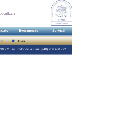
Localizare
icate
Evenimente
Servicii
re
Dotări
 490 771 Blv Eroilor de la Tisa: (+40) 256 490 772