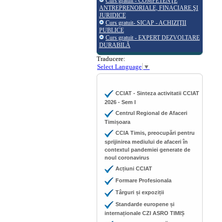
Curs gratuit - COMPETENŢE
ANTREPRENORIALE, FINACIARE ŞI
JURIDICE
Curs gratuit- SICAP - ACHIZIŢII
PUBLICE
Curs gratuit - EXPERT DEZVOLTARE
DURABILĂ
Traducere:
Select Language
▼
CCIAT - Sinteza activitatii CCIAT
2026 - Sem I
Centrul Regional de Afaceri
Timișoara
CCIA Timis, preocupări pentru
sprijinirea mediului de afaceri în
contextul pandemiei generate de
noul coronavirus
Acțiuni CCIAT
Formare Profesionala
Târguri și expoziții
Standarde europene și
internaționale CZI ASRO TIMIȘ