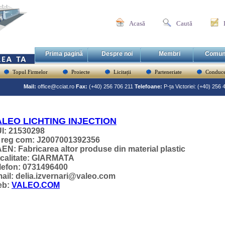
Acasă
Caută
Prima pagină
Despre noi
Membri
Comun
Topul Firmelor
Proiecte
Licitații
Parteneriate
Conduce
Mail:
office@cciat.ro
Fax:
(+40) 256 706 211
Telefoane:
P-ța Victoriei: (+40) 256
ALEO LICHTING INJECTION
I: 21530298
 reg com: J2007001392356
EN: Fabricarea altor produse din material plastic
calitate: GIARMATA
lefon: 0731496400
ail: delia.izvernari@valeo.com
eb:
VALEO.COM