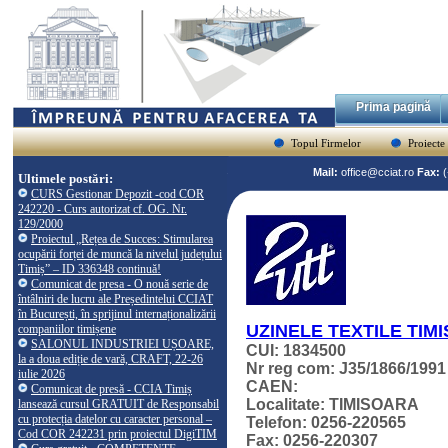
Prima pagină
Topul Firmelor
Proiecte
Mail:
office@cciat.ro
Fax:
Ultimele postări:
CURS Gestionar Depozit -cod COR
242220 - Curs autorizat cf. OG. Nr.
129/2000
Proiectul „Rețea de Succes: Stimularea
ocupării forței de muncă la nivelul județului
Timiș” – ID 336348 continuă!
Comunicat de presa - O nouă serie de
întâlniri de lucru ale Președintelui CCIAT
în București, în sprijinul internaționalizării
UZINELE TEXTILE TIM
companiilor timișene
SALONUL INDUSTRIEI UȘOARE,
CUI: 1834500
la a doua ediție de vară, CRAFT, 22-26
Nr reg com: J35/1866/1991
iulie 2026
CAEN:
Comunicat de presă - CCIA Timiș
Localitate: TIMISOARA
lansează cursul GRATUIT de Responsabil
cu protecția datelor cu caracter personal –
Telefon: 0256-220565
Cod COR 242231 prin proiectul DigiTIM
Fax: 0256-220307