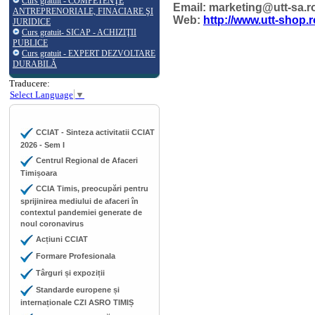
Curs gratuit - COMPETENŢE
Email: marketing@utt-sa.r
ANTREPRENORIALE, FINACIARE ŞI
Web:
http://www.utt-shop.r
JURIDICE
Curs gratuit- SICAP - ACHIZIŢII
PUBLICE
Curs gratuit - EXPERT DEZVOLTARE
DURABILĂ
Traducere:
Select Language
▼
CCIAT - Sinteza activitatii CCIAT
2026 - Sem I
Centrul Regional de Afaceri
Timișoara
CCIA Timis, preocupări pentru
sprijinirea mediului de afaceri în
contextul pandemiei generate de
noul coronavirus
Acțiuni CCIAT
Formare Profesionala
Târguri și expoziții
Standarde europene și
internaționale CZI ASRO TIMIȘ