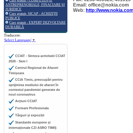
Curs gratuit - COMPETENŢE
Email: office@nokia.com
ANTREPRENORIALE, FINACIARE ŞI
JURIDICE
Web:
http://www.nokia.com
Curs gratuit- SICAP - ACHIZIŢII
PUBLICE
Curs gratuit - EXPERT DEZVOLTARE
DURABILĂ
Traducere:
Select Language
▼
CCIAT - Sinteza activitatii CCIAT
2026 - Sem I
Centrul Regional de Afaceri
Timișoara
CCIA Timis, preocupări pentru
sprijinirea mediului de afaceri în
contextul pandemiei generate de
noul coronavirus
Acțiuni CCIAT
Formare Profesionala
Târguri și expoziții
Standarde europene și
internaționale CZI ASRO TIMIȘ