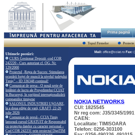
Prima pagină
Topul Firmelor
Proiecte
Mail:
office@cciat.ro
Fax:
Ultimele postări:
CURS Gestionar Depozit -cod COR
242220 - Curs autorizat cf. OG. Nr.
129/2000
Proiectul „Rețea de Succes: Stimularea
ocupării forței de muncă la nivelul județului
Timiș” – ID 336348 continuă!
Comunicat de presa - O nouă serie de
întâlniri de lucru ale Președintelui CCIAT
în București, în sprijinul internaționalizării
companiilor timișene
NOKIA NETWORKS
SALONUL INDUSTRIEI UȘOARE,
CUI: 1825545
la a doua ediție de vară, CRAFT, 22-26
Nr reg com: J35/3345/1991
iulie 2026
Comunicat de presă - CCIA Timiș
CAEN:
lansează cursul GRATUIT de Responsabil
Localitate: TIMISOARA
cu protecția datelor cu caracter personal –
Telefon: 0256-303100
Cod COR 242231 prin proiectul DigiTIM
Fax: 0256-490326, 491015