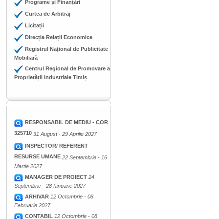
Programe și Finanțări
Curtea de Arbitraj
Licitații
Direcția Relații Economice
Registrul Național de Publicitate
Mobiliară
Centrul Regional de Promovare a
Proprietății Industriale Timiș
RESPONSABIL DE MEDIU - COR
325710
31 August - 29 Aprilie 2027
INSPECTOR/ REFERENT
RESURSE UMANE
22 Septembrie - 16
Martie 2027
MANAGER DE PROIECT
24
Septembrie - 28 Ianuarie 2027
ARHIVAR
12 Octombrie - 08
Februarie 2027
CONTABIL
12 Octombrie - 08