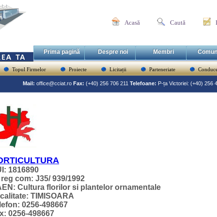
Acasă
Caută
Prima pagină
Despre noi
Membri
Comun
Topul Firmelor
Proiecte
Licitații
Parteneriate
Conduce
Mail:
office@cciat.ro
Fax:
(+40) 256 706 211
Telefoane:
P-ța Victoriei: (+40) 256
ORTICULTURA
I: 1816890
 reg com: J35/ 939/1992
EN: Cultura florilor si plantelor ornamentale
calitate: TIMISOARA
lefon: 0256-498667
x: 0256-498667