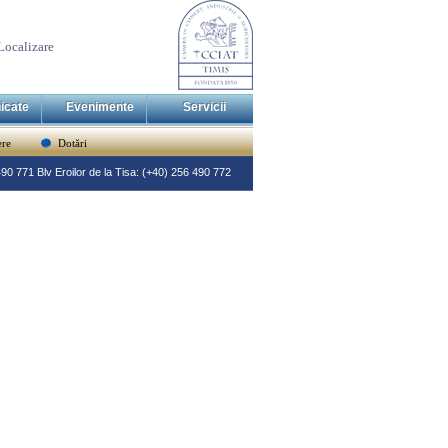
Localizare
icate
Evenimente
Servicii
re
Dotări
 490 771 Blv Eroilor de la Tisa: (+40) 256 490 772