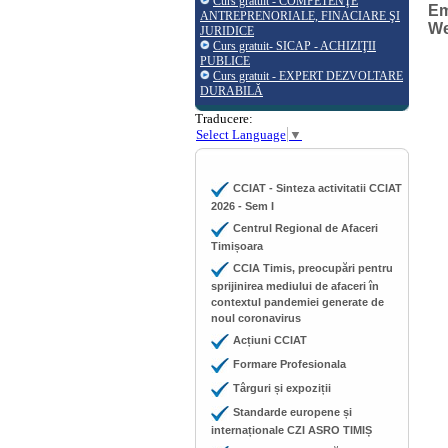
Curs gratuit - COMPETENŢE
Em
ANTREPRENORIALE, FINACIARE ŞI
W
JURIDICE
Curs gratuit- SICAP - ACHIZIŢII
PUBLICE
Curs gratuit - EXPERT DEZVOLTARE
DURABILĂ
Traducere:
Select Language
▼
CCIAT - Sinteza activitatii CCIAT
2026 - Sem I
Centrul Regional de Afaceri
Timișoara
CCIA Timis, preocupări pentru
sprijinirea mediului de afaceri în
contextul pandemiei generate de
noul coronavirus
Acțiuni CCIAT
Formare Profesionala
Târguri și expoziții
Standarde europene și
internaționale CZI ASRO TIMIȘ