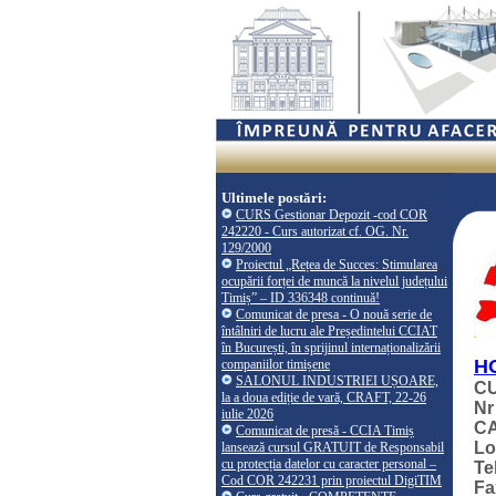
Ultimele postări:
CURS Gestionar Depozit -cod COR
242220 - Curs autorizat cf. OG. Nr.
129/2000
Proiectul „Rețea de Succes: Stimularea
ocupării forței de muncă la nivelul județului
Timiș” – ID 336348 continuă!
Comunicat de presa - O nouă serie de
întâlniri de lucru ale Președintelui CCIAT
în București, în sprijinul internaționalizării
H
companiilor timișene
SALONUL INDUSTRIEI UȘOARE,
CU
la a doua ediție de vară, CRAFT, 22-26
Nr
iulie 2026
CA
Comunicat de presă - CCIA Timiș
Lo
lansează cursul GRATUIT de Responsabil
cu protecția datelor cu caracter personal –
Te
Cod COR 242231 prin proiectul DigiTIM
Fa