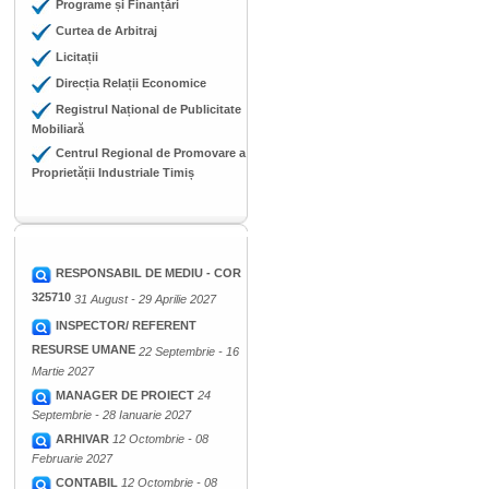
Programe și Finanțări
Curtea de Arbitraj
Licitații
Direcția Relații Economice
Registrul Național de Publicitate
Mobiliară
Centrul Regional de Promovare a
Proprietății Industriale Timiș
RESPONSABIL DE MEDIU - COR
325710
31 August - 29 Aprilie 2027
INSPECTOR/ REFERENT
RESURSE UMANE
22 Septembrie - 16
Martie 2027
MANAGER DE PROIECT
24
Septembrie - 28 Ianuarie 2027
ARHIVAR
12 Octombrie - 08
Februarie 2027
CONTABIL
12 Octombrie - 08