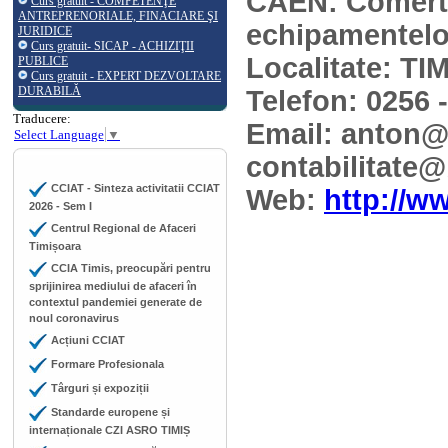
CAEN: Comert c
Curs gratuit - COMPETENŢE
ANTREPRENORIALE, FINACIARE ŞI
echipamentelor 
JURIDICE
Curs gratuit- SICAP - ACHIZIŢII
Localitate: T
PUBLICE
Curs gratuit - EXPERT DEZVOLTARE
DURABILĂ
Telefon: 0256 
Traducere:
Email: anton@b
Select Language
▼
contabilitate@
CCIAT - Sinteza activitatii CCIAT
Web:
http://w
2026 - Sem I
Centrul Regional de Afaceri
Timișoara
CCIA Timis, preocupări pentru
sprijinirea mediului de afaceri în
contextul pandemiei generate de
noul coronavirus
Acțiuni CCIAT
Formare Profesionala
Târguri și expoziții
Standarde europene și
internaționale CZI ASRO TIMIȘ