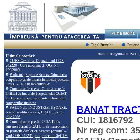
Prima pagină
Topul Firmelor
Proiecte
Mail:
office@cciat.ro
Fax:
Ultimele postări:
CURS Gestionar Depozit -cod COR
242220 - Curs autorizat cf. OG. Nr.
129/2000
Proiectul „Rețea de Succes: Stimularea
ocupării forței de muncă la nivelul județului
Timiș” – ID 336348 continuă!
Comunicat de presa - O nouă serie de
întâlniri de lucru ale Președintelui CCIAT
în București, în sprijinul internaționalizării
companiilor timișene
BANAT TRAC
SALONUL INDUSTRIEI UȘOARE,
la a doua ediție de vară, CRAFT, 22-26
iulie 2026
CUI: 1816792
Comunicat de presă - CCIA Timiș
lansează cursul GRATUIT de Responsabil
Nr reg com: 3
cu protecția datelor cu caracter personal –
Cod COR 242231 prin proiectul DigiTIM