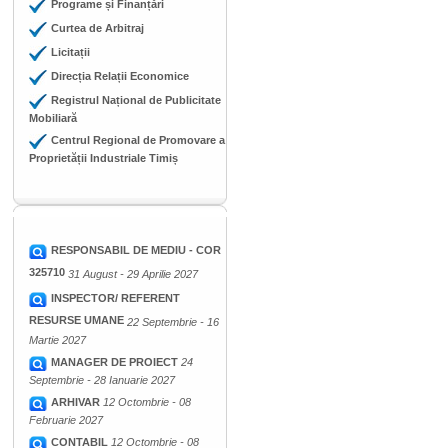
Programe și Finanțări
Curtea de Arbitraj
Licitații
Direcția Relații Economice
Registrul Național de Publicitate
Mobiliară
Centrul Regional de Promovare a
Proprietății Industriale Timiș
RESPONSABIL DE MEDIU - COR
325710
31 August - 29 Aprilie 2027
INSPECTOR/ REFERENT
RESURSE UMANE
22 Septembrie - 16
Martie 2027
MANAGER DE PROIECT
24
Septembrie - 28 Ianuarie 2027
ARHIVAR
12 Octombrie - 08
Februarie 2027
CONTABIL
12 Octombrie - 08