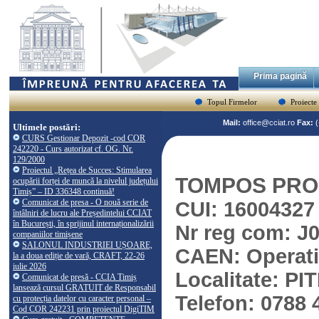
Prima pagină
Topul Firmelor
Proiecte
Mail:
office@cciat.ro
Fax:
Ultimele postări:
CURS Gestionar Depozit -cod COR
242220 - Curs autorizat cf. OG. Nr.
129/2000
Proiectul „Rețea de Succes: Stimularea
TOMPOS PRO
ocupării forței de muncă la nivelul județului
Timiș” – ID 336348 continuă!
Comunicat de presa - O nouă serie de
CUI: 16004327
întâlniri de lucru ale Președintelui CCIAT
în București, în sprijinul internaționalizării
Nr reg com: J
companiilor timișene
SALONUL INDUSTRIEI UȘOARE,
CAEN: Operati
la a doua ediție de vară, CRAFT, 22-26
iulie 2026
Localitate: PI
Comunicat de presă - CCIA Timiș
lansează cursul GRATUIT de Responsabil
Telefon: 0788 
cu protecția datelor cu caracter personal –
Cod COR 242231 prin proiectul DigiTIM