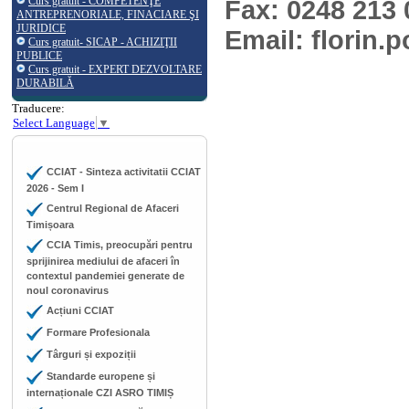
Curs gratuit - COMPETENŢE
Fax: 0248 213 
ANTREPRENORIALE, FINACIARE ŞI
JURIDICE
Email: florin
Curs gratuit- SICAP - ACHIZIŢII
PUBLICE
Curs gratuit - EXPERT DEZVOLTARE
DURABILĂ
Traducere:
Select Language
▼
CCIAT - Sinteza activitatii CCIAT
2026 - Sem I
Centrul Regional de Afaceri
Timișoara
CCIA Timis, preocupări pentru
sprijinirea mediului de afaceri în
contextul pandemiei generate de
noul coronavirus
Acțiuni CCIAT
Formare Profesionala
Târguri și expoziții
Standarde europene și
internaționale CZI ASRO TIMIȘ