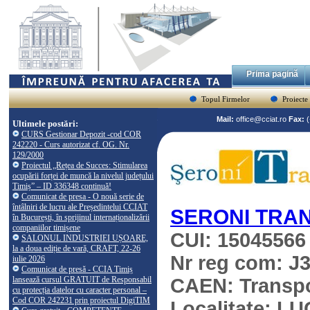
Prima pagină
Topul Firmelor
Proiecte
Mail:
office@cciat.ro
Fax:
Ultimele postări:
CURS Gestionar Depozit -cod COR
242220 - Curs autorizat cf. OG. Nr.
129/2000
Proiectul „Rețea de Succes: Stimularea
ocupării forței de muncă la nivelul județului
Timiș” – ID 336348 continuă!
Comunicat de presa - O nouă serie de
întâlniri de lucru ale Președintelui CCIAT
SERONI TRA
în București, în sprijinul internaționalizării
companiilor timișene
CUI: 15045566
SALONUL INDUSTRIEI UȘOARE,
la a doua ediție de vară, CRAFT, 22-26
Nr reg com: J
iulie 2026
Comunicat de presă - CCIA Timiș
lansează cursul GRATUIT de Responsabil
CAEN: Transpor
cu protecția datelor cu caracter personal –
Cod COR 242231 prin proiectul DigiTIM
Localitate: L