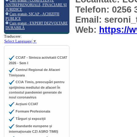
Curs gratuit - COMPETENŢE
ANTREPRENORIALE, FINACIARE ŞI
Telefon: 0256 
JURIDICE
Curs gratuit- SICAP - ACHIZIŢII
Email: seron
PUBLICE
Curs gratuit - EXPERT DEZVOLTARE
Web:
https://
DURABILĂ
Traducere:
Select Language
▼
CCIAT - Sinteza activitatii CCIAT
2026 - Sem I
Centrul Regional de Afaceri
Timișoara
CCIA Timis, preocupări pentru
sprijinirea mediului de afaceri în
contextul pandemiei generate de
noul coronavirus
Acțiuni CCIAT
Formare Profesionala
Târguri și expoziții
Standarde europene și
internaționale CZI ASRO TIMIȘ